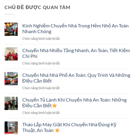
CHỦ ĐỀ ĐƯỢC QUAN TÂM
Kinh Nghiệm Chuyển Nhà Trong Hẻm Nhỏ An Toàn
Nhanh Chóng
ở
Chức năng bình luận bị tắt
Kinh
Nghiệm
Chuyển Nhà Nhiều Tầng Nhanh, An Toàn, Tiết Kiệm
Chuyển
Chi Phí
Nhà
ở
Chức năng bình luận bị tắt
Trong
Chuyển
Hẻm
Nhà
Chuyển Nhà Nhà Phố An Toàn: Quy Trình Và Những
Nhỏ
Nhiều
An
Điều Cần Biết
Tầng
Toàn
ở
Chức năng bình luận bị tắt
Nhanh,
Nhanh
Chuyển
An
Chóng
Nhà
Chuyển Tủ Lạnh Khi Chuyển Nhà An Toàn: Những
Toàn,
Nhà
Tiết
Điều Cần Biết
Phố
Kiệm
ở
Chức năng bình luận bị tắt
An
Chi
Chuyển
Toàn:
Phí
Tủ
Tháo Lắp Máy Giặt Khi Chuyển Nhà Đúng Kỹ
Quy
Lạnh
Trình
Thuật, An Toàn
Khi
Và