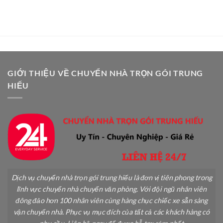
Vận
An
Nghiệp
Chuyển
Toàn:
Cây
Hướng
Cảnh
Dẫn
Khi
Chi
Chuyển
Tiết
Nhà
A-
An
Z
Toàn
GIỚI THIỆU VỀ CHUYỂN NHÀ TRỌN GÓI TRUNG
Không
HIẾU
Gãy
Đổ
Dịch vụ chuyển nhà trọn gói trung hiếu là đơn vị tiên phong trong
lĩnh vực chuyển nhà chuyển văn phòng. Với đội ngũ nhân viên
đông đảo hơn 100 nhân viên cùng hàng chục chiếc xe sẵn sàng
vận chuyển nhà. Phục vụ mục đích của tất cả các khách hàng có