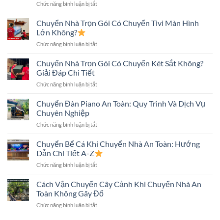
ở
Chức năng bình luận bị tắt
Chuyển
Những
Tháo
Nhà
Điều
Lắp
Chuyển Nhà Trọn Gói Có Chuyển Tivi Màn Hình
An
Cần
Máy
Toàn:
Lớn Không?
Biết
Giặt
Những
ở
Chức năng bình luận bị tắt
Khi
Điều
Chuyển
Chuyển
Cần
Nhà
Chuyển Nhà Trọn Gói Có Chuyển Két Sắt Không?
Nhà
Biết
Trọn
Đúng
Giải Đáp Chi Tiết
Gói
Kỹ
ở
Chức năng bình luận bị tắt
Có
Thuật,
Chuyển
Chuyển
An
Nhà
Chuyển Đàn Piano An Toàn: Quy Trình Và Dịch Vụ
Tivi
Toàn
Trọn
Màn
Chuyên Nghiệp
Gói
Hình
ở
Chức năng bình luận bị tắt
Có
Lớn
Chuyển
Chuyển
Không?
Đàn
Chuyển Bể Cá Khi Chuyển Nhà An Toàn: Hướng
Két
Piano
Sắt
Dẫn Chi Tiết A-Z
An
Không?
ở
Chức năng bình luận bị tắt
Toàn:
Giải
Chuyển
Quy
Đáp
Bể
Cách Vận Chuyển Cây Cảnh Khi Chuyển Nhà An
Trình
Chi
Cá
Và
Toàn Không Gãy Đổ
Tiết
Khi
Dịch
ở
Chức năng bình luận bị tắt
Chuyển
Vụ
Cách
Nhà
Chuyên