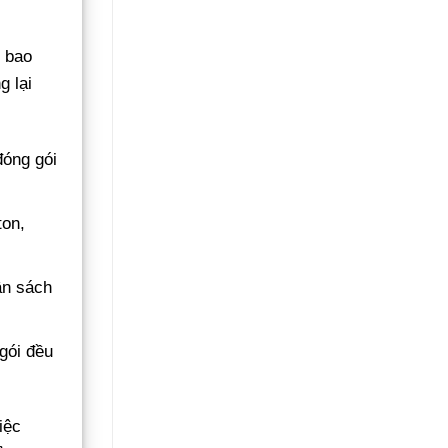
Không
Gãy
Đổ
p bao
 lại
đóng gói
ton,
ân sách
 gói đều
iệc