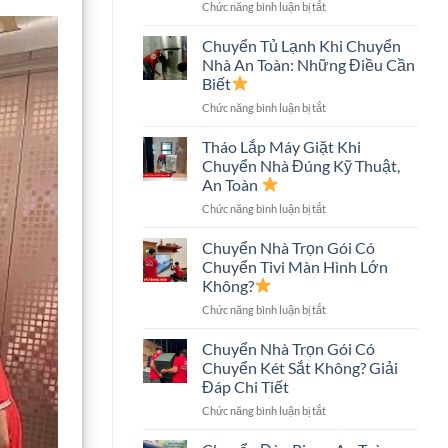
ở
Chức năng bình luận bị tắt
An
Chuyển
Toàn,
Nhà
Tiết
Chuyển Tủ Lạnh Khi Chuyển
Nhà
Kiệm
Nhà An Toàn: Những Điều Cần
Phố
Chi
Biết
An
Phí
ở
Chức năng bình luận bị tắt
Toàn:
Chuyển
Quy
Tủ
Trình
Tháo Lắp Máy Giặt Khi
Lạnh
Và
Chuyển Nhà Đúng Kỹ Thuật,
Khi
Những
An Toàn
Chuyển
Điều
ở
Chức năng bình luận bị tắt
Nhà
Cần
Tháo
An
Biết
Lắp
Toàn:
Chuyển Nhà Trọn Gói Có
Máy
Những
Chuyển Tivi Màn Hình Lớn
Giặt
Điều
Không?
Khi
Cần
ở
Chức năng bình luận bị tắt
Chuyển
Biết
Chuyển
Nhà
Nhà
Đúng
Chuyển Nhà Trọn Gói Có
Trọn
Kỹ
Chuyển Két Sắt Không? Giải
Gói
Thuật,
Đáp Chi Tiết
Có
An
ở
Chức năng bình luận bị tắt
Chuyển
Toàn
Chuyển
Tivi
Nhà
Màn