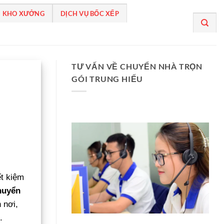
 KHO XƯỞNG
DỊCH VỤ BỐC XẾP
TƯ VẤN VỀ CHUYỂN NHÀ TRỌN
GÓI TRUNG HIẾU
ết kiệm
huyển
 nơi,
.