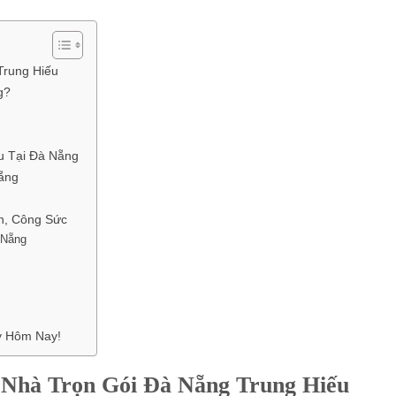
Trung Hiếu
g?
u
u Tại Đà Nẵng
ẵng
n, Công Sức
 Nẵng
y Hôm Nay!
 Nhà Trọn Gói Đà Nẵng Trung Hiếu