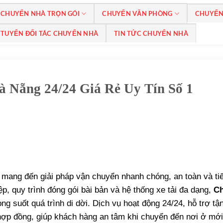
CHUYỂN NHÀ TRỌN GÓI
CHUYỂN VĂN PHÒNG
CHUYỂN
TUYỂN ĐỐI TÁC CHUYỂN NHÀ
TIN TỨC CHUYỂN NHÀ
 Nẵng 24/24 Giá Rẻ Uy Tín Số 1
mang đến giải pháp vận chuyển nhanh chóng, an toàn và ti
p, quy trình đóng gói bài bản và hệ thống xe tải đa dạng,
C
ng suốt quá trình di dời. Dịch vụ hoạt động 24/24, hỗ trợ tận
 hợp đồng, giúp khách hàng an tâm khi chuyển đến nơi ở mới