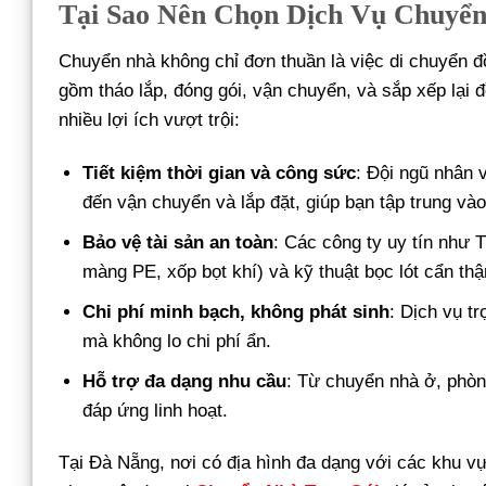
Tại Sao Nên Chọn Dịch Vụ Chuyể
Chuyển nhà không chỉ đơn thuần là việc di chuyển đ
gồm tháo lắp, đóng gói, vận chuyển, và sắp xếp lại
nhiều lợi ích vượt trội:
Tiết kiệm thời gian và công sức
: Đội ngũ nhân v
đến vận chuyển và lắp đặt, giúp bạn tập trung và
Bảo vệ tài sản an toàn
: Các công ty uy tín như 
màng PE, xốp bọt khí) và kỹ thuật bọc lót cẩn th
Chi phí minh bạch, không phát sinh
: Dịch vụ t
mà không lo chi phí ẩn.
Hỗ trợ đa dạng nhu cầu
: Từ chuyển nhà ở, phòng
đáp ứng linh hoạt.
Tại Đà Nẵng, nơi có địa hình đa dạng với các khu 