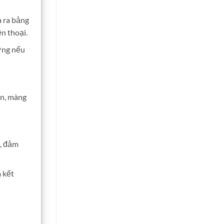
a ra bảng
ện thoại.
ường nếu
on, màng
a, đảm
m kết