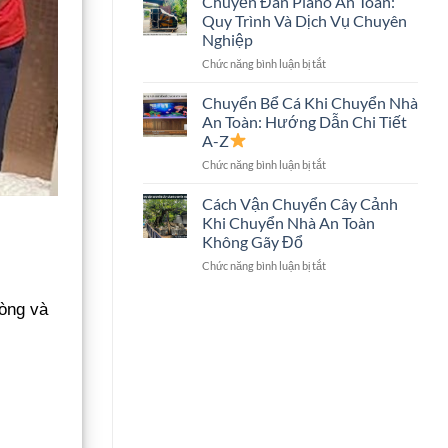
Chuyển Đàn Piano An Toàn:
Trọn
Hình
Quy Trình Và Dịch Vụ Chuyên
Gói
Lớn
Nghiệp
Có
Không?
ở
Chức năng bình luận bị tắt
Chuyển
Chuyển
Két
Đàn
Sắt
Chuyển Bể Cá Khi Chuyển Nhà
Piano
Không?
An Toàn: Hướng Dẫn Chi Tiết
An
Giải
A-Z
Toàn:
Đáp
ở
Chức năng bình luận bị tắt
Quy
Chi
Chuyển
Trình
Tiết
Bể
Và
Cách Vận Chuyển Cây Cảnh
Cá
Dịch
Khi Chuyển Nhà An Toàn
Khi
Vụ
Không Gãy Đổ
Chuyển
Chuyên
ở
Chức năng bình luận bị tắt
Nhà
Nghiệp
Cách
An
Vận
Toàn:
hòng và
Chuyển
Hướng
Cây
Dẫn
Cảnh
Chi
Khi
Tiết
Chuyển
A-
Nhà
Z
An
Toàn