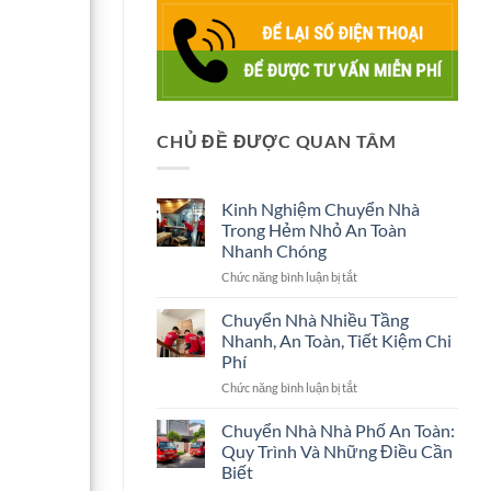
CHỦ ĐỀ ĐƯỢC QUAN TÂM
Kinh Nghiệm Chuyển Nhà
Trong Hẻm Nhỏ An Toàn
Nhanh Chóng
ở
Chức năng bình luận bị tắt
Kinh
Nghiệm
Chuyển Nhà Nhiều Tầng
Chuyển
Nhanh, An Toàn, Tiết Kiệm Chi
Nhà
Phí
Trong
ở
Chức năng bình luận bị tắt
Hẻm
Chuyển
Nhỏ
Nhà
An
Chuyển Nhà Nhà Phố An Toàn:
Nhiều
Toàn
Quy Trình Và Những Điều Cần
Tầng
Nhanh
Biết
Nhanh,
Chóng