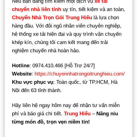
Nếu bạn đang tìm kiếm một dịch vụ
xe tải
chuyển nhà liên tỉnh
uy tín, tiết kiệm và an toàn,
Chuyển Nhà Trọn Gói Trung Hiếu
là lựa chọn
hàng đầu. Với đội ngũ nhân viên chuyên nghiệp,
hệ thống xe tải hiện đại và quy trình vận chuyển
khép kín, chúng tôi cam kết mang đến trải
nghiệm chuyển nhà hoàn hảo.
Hotline
: 0974.410.466 [Hỗ Trợ 24/7]
Website
:
https://chuyennhatrongoitrunghieu.com/
Khu vực phục vụ
: Toàn quốc, từ TP.HCM, Hà
Nội đến 63 tỉnh thành.
Hãy liên hệ ngay hôm nay để nhận tư vấn miễn
phí và báo giá chi tiết.
Trung Hiếu
–
Nâng niu
từng món đồ, trọn vẹn niềm tin!