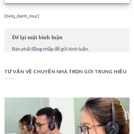
[bvlq_danh_muc]
Để lại một bình luận
Bạn phải
đăng nhập
để gửi bình luận.
TƯ VẤN VỀ CHUYỂN NHÀ TRỌN GÓI TRUNG HIẾU