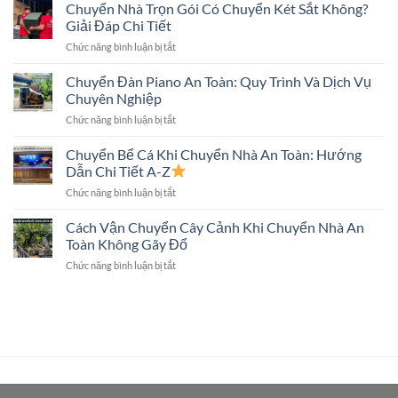
Nhà
Chuyển Nhà Trọn Gói Có Chuyển Két Sắt Không?
Nhà
Biết
Trọn
Đúng
Giải Đáp Chi Tiết
Gói
Kỹ
ở
Chức năng bình luận bị tắt
Có
Thuật,
Chuyển
Chuyển
An
Nhà
Chuyển Đàn Piano An Toàn: Quy Trình Và Dịch Vụ
Tivi
Toàn
Trọn
Màn
Chuyên Nghiệp
Gói
Hình
ở
Chức năng bình luận bị tắt
Có
Lớn
Chuyển
Chuyển
Không?
Đàn
Chuyển Bể Cá Khi Chuyển Nhà An Toàn: Hướng
Két
Piano
Sắt
Dẫn Chi Tiết A-Z
An
Không?
ở
Chức năng bình luận bị tắt
Toàn:
Giải
Chuyển
Quy
Đáp
Bể
Cách Vận Chuyển Cây Cảnh Khi Chuyển Nhà An
Trình
Chi
Cá
Và
Toàn Không Gãy Đổ
Tiết
Khi
Dịch
ở
Chức năng bình luận bị tắt
Chuyển
Vụ
Cách
Nhà
Chuyên
Vận
An
Nghiệp
Chuyển
Toàn:
Cây
Hướng
Cảnh
Dẫn
Khi
Chi
Chuyển
Tiết
Nhà
A-