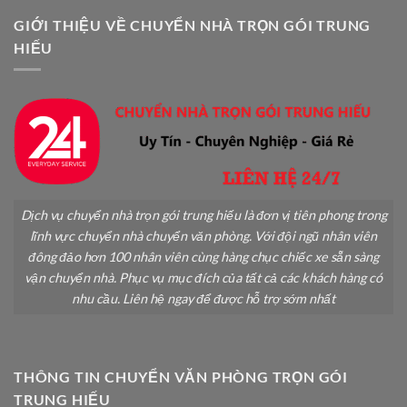
An
Z
Toàn
GIỚI THIỆU VỀ CHUYỂN NHÀ TRỌN GÓI TRUNG
Không
HIẾU
Gãy
Đổ
Dịch vụ chuyển nhà trọn gói trung hiếu là đơn vị tiên phong trong
lĩnh vực chuyển nhà chuyển văn phòng. Với đội ngũ nhân viên
đông đảo hơn 100 nhân viên cùng hàng chục chiếc xe sẵn sàng
vận chuyển nhà. Phục vụ mục đích của tất cả các khách hàng có
nhu cầu. Liên hệ ngay để được hỗ trợ sớm nhất
THÔNG TIN CHUYỂN VĂN PHÒNG TRỌN GÓI
TRUNG HIẾU