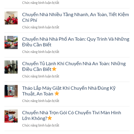
ở
Chức năng bình luận bị tắt
Kinh
Nghiệm
Chuyển Nhà Nhiều Tầng Nhanh, An Toàn, Tiết Kiệm
Chuyển
Chi Phí
Nhà
ở
Chức năng bình luận bị tắt
Trong
Chuyển
Hẻm
Nhà
Chuyển Nhà Nhà Phố An Toàn: Quy Trình Và Những
Nhỏ
Nhiều
An
Điều Cần Biết
Tầng
Toàn
ở
Chức năng bình luận bị tắt
Nhanh,
Nhanh
Chuyển
An
Chóng
Nhà
Chuyển Tủ Lạnh Khi Chuyển Nhà An Toàn: Những
Toàn,
Nhà
Tiết
Điều Cần Biết
Phố
Kiệm
ở
Chức năng bình luận bị tắt
An
Chi
Chuyển
Toàn:
Phí
Tủ
Tháo Lắp Máy Giặt Khi Chuyển Nhà Đúng Kỹ
Quy
Lạnh
Trình
Thuật, An Toàn
Khi
Và
ở
Chức năng bình luận bị tắt
Chuyển
Những
Tháo
Nhà
Điều
Lắp
Chuyển Nhà Trọn Gói Có Chuyển Tivi Màn Hình
An
Cần
Máy
Toàn:
Lớn Không?
Biết
Giặt
Những
ở
Chức năng bình luận bị tắt
Khi
Điều
Chuyển
Chuyển
Cần