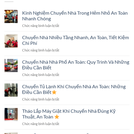
Kinh Nghiệm Chuyển Nhà Trong Hẻm Nhỏ An Toàn
Nhanh Chóng
ở
Chức năng bình luận bị tắt
Kinh
Nghiệm
Chuyển Nhà Nhiều Tầng Nhanh, An Toàn, Tiết Kiệm
Chuyển
Chi Phí
Nhà
ở
Chức năng bình luận bị tắt
Trong
Chuyển
Hẻm
Nhà
Chuyển Nhà Nhà Phố An Toàn: Quy Trình Và Những
Nhỏ
Nhiều
An
Điều Cần Biết
Tầng
Toàn
ở
Chức năng bình luận bị tắt
Nhanh,
Nhanh
Chuyển
An
Chóng
Nhà
Chuyển Tủ Lạnh Khi Chuyển Nhà An Toàn: Những
Toàn,
Nhà
Tiết
Điều Cần Biết
Phố
Kiệm
ở
Chức năng bình luận bị tắt
An
Chi
Chuyển
Toàn:
Phí
Tủ
Tháo Lắp Máy Giặt Khi Chuyển Nhà Đúng Kỹ
Quy
Lạnh
Trình
Thuật, An Toàn
Khi
Và
ở
Chức năng bình luận bị tắt
Chuyển
Những
Tháo
Nhà
Điều
Lắp