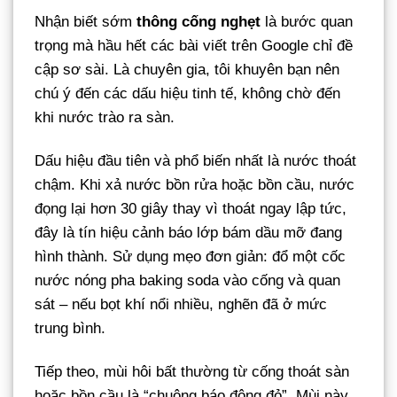
Nhận biết sớm
thông cống nghẹt
là bước quan
trọng mà hầu hết các bài viết trên Google chỉ đề
cập sơ sài. Là chuyên gia, tôi khuyên bạn nên
chú ý đến các dấu hiệu tinh tế, không chờ đến
khi nước trào ra sàn.
Dấu hiệu đầu tiên và phổ biến nhất là nước thoát
chậm. Khi xả nước bồn rửa hoặc bồn cầu, nước
đọng lại hơn 30 giây thay vì thoát ngay lập tức,
đây là tín hiệu cảnh báo lớp bám dầu mỡ đang
hình thành. Sử dụng mẹo đơn giản: đổ một cốc
nước nóng pha baking soda vào cống và quan
sát – nếu bọt khí nổi nhiều, nghẽn đã ở mức
trung bình.
Tiếp theo, mùi hôi bất thường từ cống thoát sàn
hoặc bồn cầu là “chuông báo động đỏ”. Mùi này