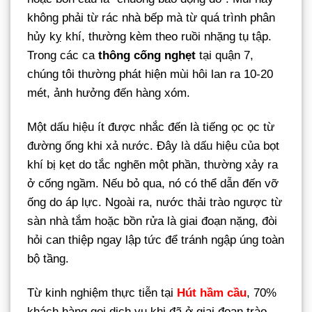
không phải từ rác nhà bếp mà từ quá trình phân
hủy kỵ khí, thường kèm theo ruồi nhặng tụ tập.
Trong các ca
thông cống nghẹt
tại quận 7,
chúng tôi thường phát hiện mùi hôi lan ra 10-20
mét, ảnh hưởng đến hàng xóm.
Một dấu hiệu ít được nhắc đến là tiếng ọc ọc từ
đường ống khi xả nước. Đây là dấu hiệu của bọt
khí bị kẹt do tắc nghẽn một phần, thường xảy ra
ở cống ngầm. Nếu bỏ qua, nó có thể dẫn đến vỡ
ống do áp lực. Ngoài ra, nước thải trào ngược từ
sàn nhà tắm hoặc bồn rửa là giai đoạn nặng, đòi
hỏi can thiệp ngay lập tức để tránh ngập úng toàn
bộ tầng.
Từ kinh nghiệm thực tiễn tại
Hút hầm cầu
, 70%
khách hàng gọi dịch vụ khi đã ở giai đoạn trào