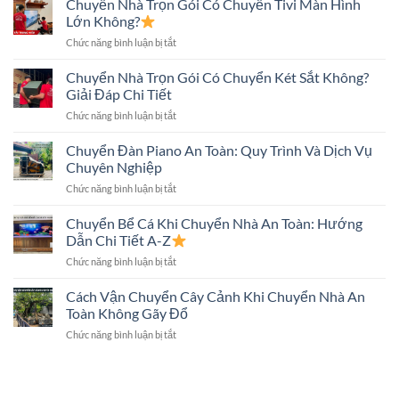
Chuyển Nhà Trọn Gói Có Chuyển Tivi Màn Hình
An
Cần
Máy
Toàn:
Lớn Không?
Biết
Giặt
Những
ở
Chức năng bình luận bị tắt
Khi
Điều
Chuyển
Chuyển
Cần
Nhà
Chuyển Nhà Trọn Gói Có Chuyển Két Sắt Không?
Nhà
Biết
Trọn
Đúng
Giải Đáp Chi Tiết
Gói
Kỹ
ở
Chức năng bình luận bị tắt
Có
Thuật,
Chuyển
Chuyển
An
Nhà
Chuyển Đàn Piano An Toàn: Quy Trình Và Dịch Vụ
Tivi
Toàn
Trọn
Màn
Chuyên Nghiệp
Gói
Hình
ở
Chức năng bình luận bị tắt
Có
Lớn
Chuyển
Chuyển
Không?
Đàn
Chuyển Bể Cá Khi Chuyển Nhà An Toàn: Hướng
Két
Piano
Sắt
Dẫn Chi Tiết A-Z
An
Không?
ở
Chức năng bình luận bị tắt
Toàn:
Giải
Chuyển
Quy
Đáp
Bể
Cách Vận Chuyển Cây Cảnh Khi Chuyển Nhà An
Trình
Chi
Cá
Và
Toàn Không Gãy Đổ
Tiết
Khi
Dịch
ở
Chức năng bình luận bị tắt
Chuyển
Vụ
Cách
Nhà
Chuyên
Vận
An
Nghiệp
Chuyển
Toàn:
Cây
Hướng