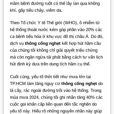
mầm bệnh đường ruột có thể lây lan qua không
khí, gây tiêu chảy, viêm da.
Theo Tổ chức Y tế Thế giới (WHO), ô nhiễm từ
hệ thống thoát nước kém góp phần vào 20% các
ca bệnh tiêu hóa ở khu vực đô thị châu Á. Do đó,
dịch vụ
thông cống nghẹt
kết hợp hút hầm cầu
của chúng tôi không chỉ giải quyết triệu chứng
mà còn ngăn ngừa tái phát bằng cách tư vấn lịch
hút định kỳ dựa trên dung tích hầm cụ thể.
Cuối cùng, yếu tố thời tiết như mưa lớn tại
TP.HCM làm tăng nguy cơ
thông cống nghẹt
do
lá cây, rác ngoài đường trôi vào hệ thống. Trong
mùa mưa 2024, chúng tôi ghi nhận tăng 40% các
cuộc gọi khẩn cấp liên quan đến tắc nghẽn do
yếu tố này. Hiểu rõ những nguyên nhân này giúp