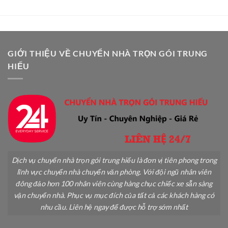
Cảnh
Dẫn
Khi
Chi
Chuyển
Tiết
Nhà
A-
An
Z
Toàn
GIỚI THIỆU VỀ CHUYỂN NHÀ TRỌN GÓI TRUNG
Không
HIẾU
Gãy
Đổ
Dịch vụ chuyển nhà trọn gói trung hiếu là đơn vị tiên phong trong
lĩnh vực chuyển nhà chuyển văn phòng. Với đội ngũ nhân viên
đông đảo hơn 100 nhân viên cùng hàng chục chiếc xe sẵn sàng
vận chuyển nhà. Phục vụ mục đích của tất cả các khách hàng có
nhu cầu. Liên hệ ngay để được hỗ trợ sớm nhất