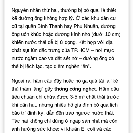
Nguyên nhân thứ hai, thường bị bỏ qua, là thiết
kế đường ống không hợp lý. Ở các khu dân cư
cũ tại quận Bình Thạnh hay Phú Nhuận, đường
ống uốn khúc hoặc đường kính nhỏ (dưới 10 cm)
khiến nước thải dễ bị ứ đọng. Kết hợp với địa
chất sụt lún đặc trưng của TP.HCM – nơi mực
nước ngầm cao và đất sét nở – đường ống có
thể bị lệch lạc, tạo điểm nghẽn “ẩn”.
Ngoài ra, hầm cầu đầy hoặc hố ga quá tải là “kẻ
thù thầm lặng” gây
thông cống nghẹt
. Hầm cầu
tiêu chuẩn chỉ chứa được 3-5 m³ chất thải trước
khi cần hút, nhưng nhiều hộ gia đình bỏ qua lịch
bảo trì định kỳ, dẫn đến trào ngược nước thải.
Tác hại không chỉ dừng ở ngập sàn nhà mà còn
ảnh hưởng sức khỏe: vi khuẩn E. coli và các