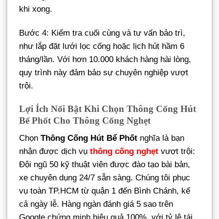
khi xong.
Bước 4: Kiểm tra cuối cùng và tư vấn bảo trì,
như lắp đặt lưới lọc cống hoặc lịch hút hầm 6
tháng/lần. Với hơn 10.000 khách hàng hài lòng,
quy trình này đảm bảo sự chuyên nghiệp vượt
trội.
Lợi Ích Nổi Bật Khi Chọn Thông Cống Hút
Bể Phốt Cho Thông Cống Nghẹt
Chọn
Thông Cống Hút Bể Phốt
nghĩa là bạn
nhận được dịch vụ
thông cống nghẹt
vượt trội:
Đội ngũ 50 kỹ thuật viên được đào tạo bài bản,
xe chuyên dụng 24/7 sẵn sàng. Chúng tôi phục
vụ toàn TP.HCM từ quận 1 đến Bình Chánh, kể
cả ngày lễ. Hàng ngàn đánh giá 5 sao trên
Google chứng minh hiệu quả 100%, với tỷ lệ tái