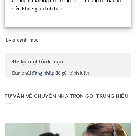
Chúng tôi không chỉ thông tắc – chúng tôi bảo vệ
sức khỏe gia đình bạn!
[bvlq_danh_muc]
Để lại một bình luận
Bạn phải
đăng nhập
để gửi bình luận.
TƯ VẤN VỀ CHUYỂN NHÀ TRỌN GÓI TRUNG HIẾU