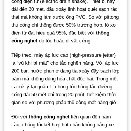
cống điện tử (electric drain snake). Thiết bị này
dài đến 30 mét, đầu xoáy linh hoạt quét sạch rác
thải mà không làm xước ống PVC. So với pittong
thủ công chỉ thông được 50% trường hợp, lò xo
điện tử đạt hiệu quả 95%, đặc biệt với
thông
cống nghẹt
do tóc hoặc dị vật cứng.
Tiếp theo, máy áp lực cao (high-pressure jetter)
là “vũ khí bí mật” cho tắc nghẽn nặng. Với áp lực
200 bar, nước phun ở dạng tia xoáy đẩy sạch lớp
bám mà không dùng hóa chất độc hại. Trong một
ca xử lý tại quận 1, chúng tôi thông tắc đường
cống dài 50 mét chỉ trong 20 phút, tiết kiệm thời
gian so với phương pháp thủ công mất hàng giờ.
Đối với
thông cống nghẹt
liên quan đến hầm
cầu, chúng tôi kết hợp hút chân không bằng xe