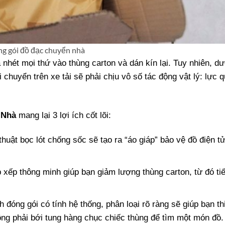
g gói đồ đạc chuyển nhà
 nhét mọi thứ vào thùng carton và dán kín lại. Tuy nhiên, d
 chuyển trên xe tải sẽ phải chịu vô số tác động vật lý: lực q
 Nhà
mang lại 3 lợi ích cốt lõi:
huật bọc lót chống sốc sẽ tạo ra “áo giáp” bảo vệ đồ điện t
 xếp thông minh giúp bạn giảm lượng thùng carton, từ đó ti
 đóng gói có tính hệ thống, phân loại rõ ràng sẽ giúp bạn thi
ông phải bới tung hàng chục chiếc thùng để tìm một món đồ.