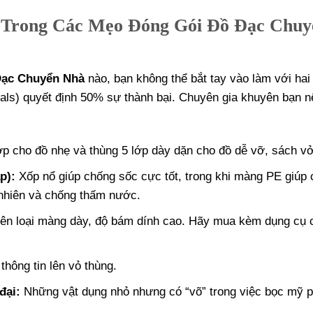
i Trong Các Mẹo Đóng Gói Đồ Đạc Chuy
Đạc Chuyển Nhà
nào, bạn không thể bắt tay vào làm với hai
ials) quyết định 50% sự thành bại. Chuyên gia khuyên bạn n
ớp cho đồ nhẹ và thùng 5 lớp dày dặn cho đồ dễ vỡ, sách v
p):
Xốp nổ giúp chống sốc cực tốt, trong khi màng PE giúp 
 nhiên và chống thấm nước.
ên loại màng dày, độ bám dính cao. Hãy mua kèm dụng cụ 
thông tin lên vỏ thùng.
đại:
Những vật dụng nhỏ nhưng có “võ” trong việc bọc mỹ 