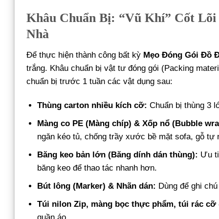
Khâu Chuẩn Bị: “Vũ Khí” Cốt Lõ
Nhà
Để thực hiện thành công bất kỳ
Mẹo Đóng Gói Đồ 
trắng. Khâu chuẩn bị vật tư đóng gói (Packing mater
chuẩn bị trước 1 tuần các vật dụng sau:
Thùng carton nhiều kích cỡ:
Chuẩn bị thùng 3 l
Màng co PE (Màng chíp) & Xốp nổ (Bubble wra
ngăn kéo tủ, chống trầy xước bề mặt sofa, gỗ tự
Băng keo bản lớn (Băng dính dán thùng):
Ưu ti
băng keo để thao tác nhanh hơn.
Bút lông (Marker) & Nhãn dán:
Dùng để ghi chú 
Túi nilon Zip, màng bọc thực phẩm, túi rác cỡ 
quần áo.