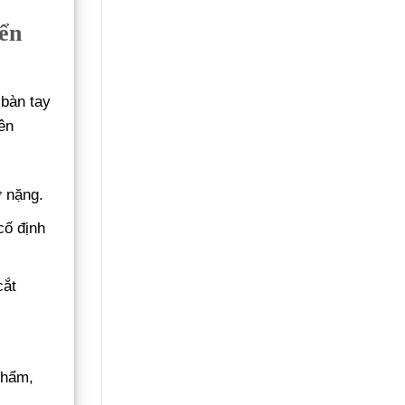
Không
Gãy
ển
Đổ
 bàn tay
ên
ở nặng.
cố định
cắt
phẩm,