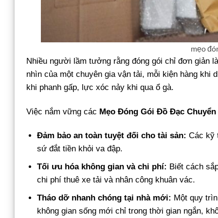
mẹo đón
Nhiều người lầm tưởng rằng đóng gói chỉ đơn giản là
nhìn của một chuyên gia vận tải, mỗi kiện hàng khi di
khi phanh gấp, lực xóc nảy khi qua ổ gà.
Việc nắm vững các
Mẹo Đóng Gói Đồ Đạc Chuyển
Đảm bảo an toàn tuyệt đối cho tài sản:
Các kỹ t
sứ đắt tiền khỏi va đập.
Tối ưu hóa không gian và chi phí:
Biết cách sắp
chi phí thuê xe tải và nhân công khuân vác.
Tháo dỡ nhanh chóng tại nhà mới:
Một quy trình
không gian sống mới chỉ trong thời gian ngắn, kh