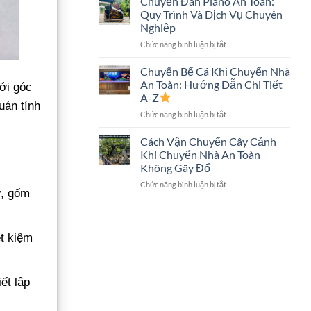
Chuyển Đàn Piano An Toàn:
Trọn
Hình
Quy Trình Và Dịch Vụ Chuyên
Gói
Lớn
Nghiệp
Có
Không?
ở
Chức năng bình luận bị tắt
Chuyển
Chuyển
Két
Đàn
Sắt
Chuyển Bể Cá Khi Chuyển Nhà
Piano
Không?
An Toàn: Hướng Dẫn Chi Tiết
ưới góc
An
Giải
A-Z
Toàn:
Đáp
uán tính
ở
Chức năng bình luận bị tắt
Quy
Chi
Chuyển
Trình
Tiết
Bể
Và
Cách Vận Chuyển Cây Cảnh
Cá
Dịch
Khi Chuyển Nhà An Toàn
Khi
Vụ
Không Gãy Đổ
Chuyển
Chuyên
ở
Chức năng bình luận bị tắt
Nhà
Nghiệp
ử, gốm
Cách
An
Vận
Toàn:
Chuyển
Hướng
Cây
Dẫn
ết kiệm
Cảnh
Chi
Khi
Tiết
Chuyển
A-
Nhà
Z
ết lập
An
Toàn