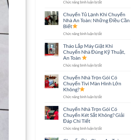
ở
Chức năng bình luận bị tắt
An
Chuyển
Toàn,
Nhà
Tiết
Chuyển Tủ Lạnh Khi Chuyển
Nhà
Kiệm
Nhà An Toàn: Những Điều Cần
Phố
Chi
Biết
An
Phí
ở
Chức năng bình luận bị tắt
Toàn:
Chuyển
Quy
Tủ
Trình
Tháo Lắp Máy Giặt Khi
Lạnh
Và
Chuyển Nhà Đúng Kỹ Thuật,
Khi
Những
An Toàn
Chuyển
Điều
ở
Chức năng bình luận bị tắt
Nhà
Cần
Tháo
An
Biết
Lắp
Toàn:
Chuyển Nhà Trọn Gói Có
Máy
Những
Chuyển Tivi Màn Hình Lớn
Giặt
Điều
Không?
Khi
Cần
ở
Chức năng bình luận bị tắt
Chuyển
Biết
Chuyển
Nhà
Nhà
Đúng
Chuyển Nhà Trọn Gói Có
Trọn
Kỹ
Chuyển Két Sắt Không? Giải
Gói
Thuật,
Đáp Chi Tiết
Có
An
ở
Chức năng bình luận bị tắt
Chuyển
Toàn
Chuyển
Tivi
Nhà
Màn