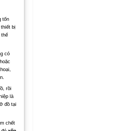
 tốn
hiết bị
 thể
ng có
 hoặc
hoại,
n.
ồ, rồi
iệp là
ỡ đồ tại
ầm chết
u đó
xếp