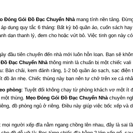
o Đóng Gói Đồ Đạc Chuyển Nhà
mang tính nền tảng. Đừng
áp dụng quy tắc 6 tháng: Bất kỳ bộ quần áo, cuốn sách hay t
nh dạn thanh lý, đem cho hoặc vứt bỏ. Việc tinh gọn này có
gày đầu tiên chuyển đến nhà mới luôn hỗn loạn. Bạn sẽ khô
 Đồ Đạc Chuyển Nhà
thông minh là chuẩn bị một chiếc vali
ếu: Bàn chải, kem đánh răng, 1-2 bộ quần áo sạch, sạc điện t
ít đồ ăn nhẹ. Chiếc thùng này bạn nên tự chở trên xe cá nhâ
heo phòng
: Tuyệt đối không chạy từ phòng khách vơ một ít đ
 một thùng.
Mẹo Đóng Gói Đồ Đạc Chuyển Nhà
chuyên ngh
êng, đồ phòng ngủ ở riêng. Điều này giúp việc bốc xếp và d
t mọi người xếp đĩa nằm ngang chồng lên nhau, đây là sai l
cho đồ dễ vỡ là: Bọc từng chiếc đĩa bằng 2 lớp xốp nổ, sa