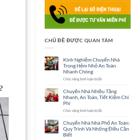
CHỦ ĐỀ ĐƯỢC QUAN TÂM
Kinh Nghiệm Chuyển Nhà
Trong Hẻm Nhỏ An Toàn
Nhanh Chóng
ở
Chức năng bình luận bị tắt
Kinh
?
Nghiệm
Chuyển Nhà Nhiều Tầng
Chuyển
Nhanh, An Toàn, Tiết Kiệm Chi
Nhà
Phí
Trong
ở
Chức năng bình luận bị tắt
Hẻm
Chuyển
Nhỏ
Nhà
An
Chuyển Nhà Nhà Phố An Toàn:
Nhiều
Toàn
Quy Trình Và Những Điều Cần
Tầng
Nhanh
Biết
Nhanh,
Chóng