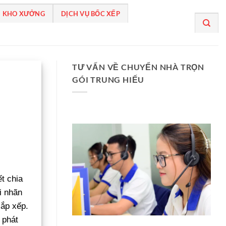
 KHO XƯỞNG
DỊCH VỤ BỐC XẾP
TƯ VẤN VỀ CHUYỂN NHÀ TRỌN
GÓI TRUNG HIẾU
ết chia
i nhãn
sắp xếp.
 phát