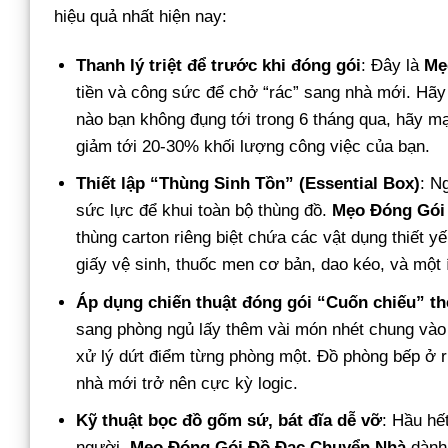
hiệu quả nhất hiện nay:
Thanh lý triệt để trước khi đóng gói
: Đây là
Mẹ
tiền và công sức để chở “rác” sang nhà mới. Hãy 
nào bạn không đụng tới trong 6 tháng qua, hãy mạ
giảm tới 20-30% khối lượng công việc của bạn.
Thiết lập “Thùng Sinh Tồn” (Essential Box)
: N
sức lực để khui toàn bộ thùng đồ.
Mẹo Đóng Gói
thùng carton riêng biệt chứa các vật dụng thiết y
giấy vệ sinh, thuốc men cơ bản, dao kéo, và một 
Áp dụng chiến thuật đóng gói “Cuốn chiếu” t
sang phòng ngủ lấy thêm vài món nhét chung vào
xử lý dứt điểm từng phòng một. Đồ phòng bếp ở ri
nhà mới trở nên cực kỳ logic.
Kỹ thuật bọc đồ gốm sứ, bát đĩa dễ vỡ
: Hầu hế
người.
Mẹo Đóng Gói Đồ Đạc Chuyển Nhà
dành 