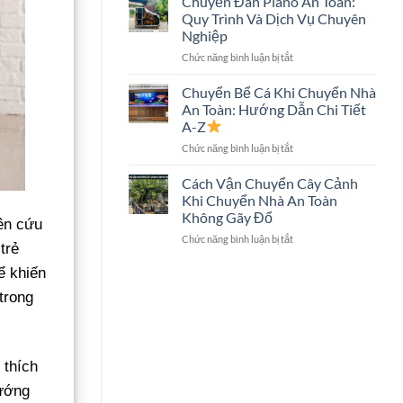
Chuyển Đàn Piano An Toàn:
Trọn
Hình
Quy Trình Và Dịch Vụ Chuyên
Gói
Lớn
Nghiệp
Có
Không?
ở
Chức năng bình luận bị tắt
Chuyển
Chuyển
Két
Đàn
Sắt
Chuyển Bể Cá Khi Chuyển Nhà
Piano
Không?
An Toàn: Hướng Dẫn Chi Tiết
An
Giải
A-Z
Toàn:
Đáp
ở
Chức năng bình luận bị tắt
Quy
Chi
Chuyển
Trình
Tiết
Bể
Và
Cách Vận Chuyển Cây Cảnh
Cá
Dịch
Khi Chuyển Nhà An Toàn
Khi
Vụ
Không Gãy Đổ
iên cứu
Chuyển
Chuyên
ở
Chức năng bình luận bị tắt
Nhà
Nghiệp
trẻ
Cách
An
Vận
Toàn:
ể khiến
Chuyển
Hướng
trong
Cây
Dẫn
Cảnh
Chi
Khi
Tiết
Chuyển
A-
Nhà
Z
 thích
An
ướng
Toàn