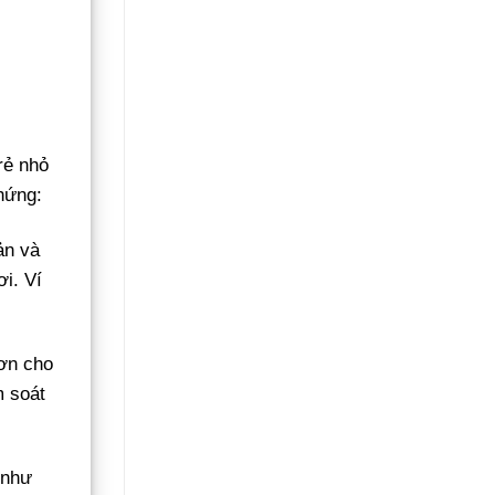
Không
Gãy
Đổ
rẻ nhỏ
hứng:
ản và
i. Ví
sơn cho
m soát
 như