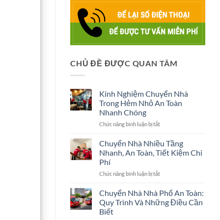
CHỦ ĐỀ ĐƯỢC QUAN TÂM
Kinh Nghiệm Chuyển Nhà
Trong Hẻm Nhỏ An Toàn
Nhanh Chóng
ở
Chức năng bình luận bị tắt
Kinh
Nghiệm
Chuyển Nhà Nhiều Tầng
Chuyển
Nhanh, An Toàn, Tiết Kiệm Chi
Nhà
Phí
Trong
ở
Chức năng bình luận bị tắt
Hẻm
Chuyển
Nhỏ
Nhà
An
Chuyển Nhà Nhà Phố An Toàn:
Nhiều
Toàn
Quy Trình Và Những Điều Cần
Tầng
Nhanh
Biết
Nhanh,
Chóng