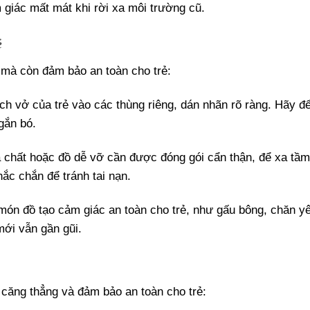
m giác mất mát khi rời xa môi trường cũ.
ẻ
 mà còn đảm bảo an toàn cho trẻ:
ch vở của trẻ vào các thùng riêng, dán nhãn rõ ràng. Hãy để
gắn bó.
 chất hoặc đồ dễ vỡ cần được đóng gói cẩn thận, để xa tầm 
ắc chắn để tránh tai nạn.
ón đồ tạo cảm giác an toàn cho trẻ, như gấu bông, chăn yê
mới vẫn gần gũi.
 căng thẳng và đảm bảo an toàn cho trẻ: