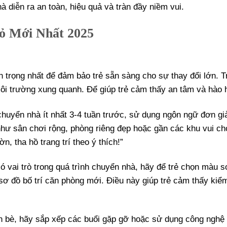
diễn ra an toàn, hiệu quả và tràn đầy niềm vui.
ỏ Mới Nhất 2025
n trọng nhất để đảm bảo trẻ sẵn sàng cho sự thay đổi lớn. T
ôi trường xung quanh. Để giúp trẻ cảm thấy an tâm và hào 
chuyển nhà ít nhất 3-4 tuần trước, sử dụng ngôn ngữ đơn gi
ư sân chơi rộng, phòng riêng đẹp hoặc gần các khu vui chơ
, tha hồ trang trí theo ý thích!”
ó vai trò trong quá trình chuyển nhà, hãy để trẻ chọn màu 
sơ đồ bố trí căn phòng mới. Điều này giúp trẻ cảm thấy kiể
bạn bè, hãy sắp xếp các buổi gặp gỡ hoặc sử dụng công nghệ