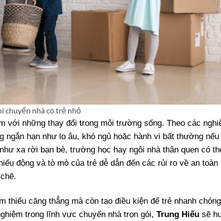
hi chuyển nhà có trẻ nhỏ
cảm với những thay đổi trong môi trường sống. Theo các ngh
g ngắn hạn như lo âu, khó ngủ hoặc hành vi bất thường nếu 
như xa rời bạn bè, trường học hay ngôi nhà thân quen có th
 hiếu động và tò mò của trẻ dễ dẫn đến các rủi ro về an toàn 
 chẽ.
ảm thiểu căng thẳng mà còn tạo điều kiện để trẻ nhanh chóng
nghiệm trong lĩnh vực chuyển nhà trọn gói,
Trung Hiếu
sẽ h