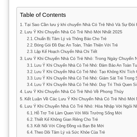
Table of Contents
Tại Sao Cần lưu ý khi chuyển Nhà Có Trẻ Nhỏ Và Sự Đòi 
Lưu Ý Khi Chuyển Nhà Có Trẻ Nhỏ Mới Nhất 2025
Chuẩn Bị Tâm Lý và Thông Báo Cho Trẻ
Đóng Gói Đồ Đạc An Toàn, Thân Thiện Với Trẻ
Lập Kế Hoạch Chuyển Nhà Chi Tiết
Lưu Ý Khi Chuyển Nhà Có Trẻ Nhỏ: Trong Ngày Chuyển 
Lưu Ý Khi Chuyển Nhà Có Trẻ Nhỏ: Đảm Bảo An Toàn Tu
Lưu Ý Khi Chuyển Nhà Có Trẻ Nhỏ: Tạo Không Khí Tích 
Lưu Ý Khi Chuyển Nhà Có Trẻ Nhỏ: Giám Sát Trẻ Trong 
Lưu Ý Khi Chuyển Nhà Có Trẻ Nhỏ: Duy Trì Thói Quen S
Lưu Ý Khi Chuyển Nhà Có Trẻ Nhỏ Về Phong Thủy
Kết Luận Về Các Lưu Ý Khi Chuyển Nhà Có Trẻ Nhỏ Mới 
Lưu Ý Khi Chuyển Nhà Có Trẻ Nhỏ: Hòa Nhập Với Ngôi N
Hỗ Trợ Trẻ Làm Quen Với Môi Trường Sống Mới
Thiết Kế Không Gian Riêng Cho Trẻ
Kết Nối Với Cộng Đồng và Bạn Bè Mới
Theo Dõi Tâm Lý và Sức Khỏe Của Trẻ