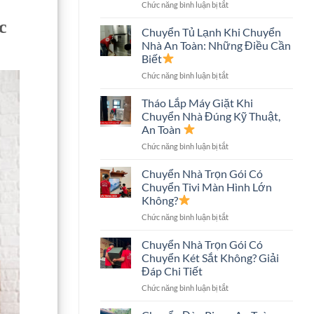
ở
Chức năng bình luận bị tắt
An
Chuyển
Toàn,
c
Nhà
Tiết
Chuyển Tủ Lạnh Khi Chuyển
Nhà
Kiệm
Nhà An Toàn: Những Điều Cần
Phố
Chi
Biết
An
Phí
ở
Chức năng bình luận bị tắt
Toàn:
Chuyển
Quy
Tủ
Trình
Tháo Lắp Máy Giặt Khi
Lạnh
Và
Chuyển Nhà Đúng Kỹ Thuật,
Khi
Những
An Toàn
Chuyển
Điều
ở
Chức năng bình luận bị tắt
Nhà
Cần
Tháo
An
Biết
Lắp
Toàn:
Chuyển Nhà Trọn Gói Có
Máy
Những
Chuyển Tivi Màn Hình Lớn
Giặt
Điều
Không?
Khi
Cần
ở
Chức năng bình luận bị tắt
Chuyển
Biết
Chuyển
Nhà
Nhà
Đúng
Chuyển Nhà Trọn Gói Có
Trọn
Kỹ
Chuyển Két Sắt Không? Giải
Gói
Thuật,
Đáp Chi Tiết
Có
An
ở
Chức năng bình luận bị tắt
Chuyển
Toàn
Chuyển
Tivi
Nhà
Màn