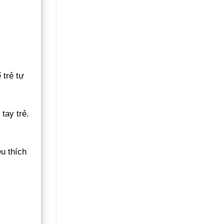
 trẻ tự
tay trẻ.
u thích