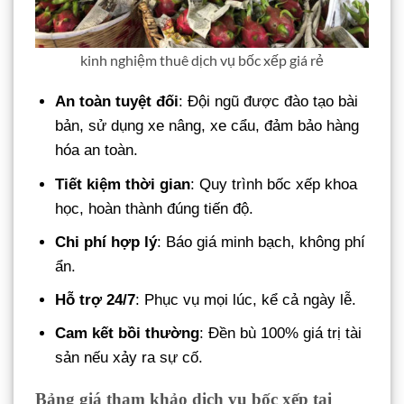
kinh nghiệm thuê dịch vụ bốc xếp giá rẻ
An toàn tuyệt đối
: Đội ngũ được đào tạo bài
bản, sử dụng xe nâng, xe cẩu, đảm bảo hàng
hóa an toàn.
Tiết kiệm thời gian
: Quy trình bốc xếp khoa
học, hoàn thành đúng tiến độ.
Chi phí hợp lý
: Báo giá minh bạch, không phí
ẩn.
Hỗ trợ 24/7
: Phục vụ mọi lúc, kể cả ngày lễ.
Cam kết bồi thường
: Đền bù 100% giá trị tài
sản nếu xảy ra sự cố.
Bảng giá tham khảo dịch vụ bốc xếp tại