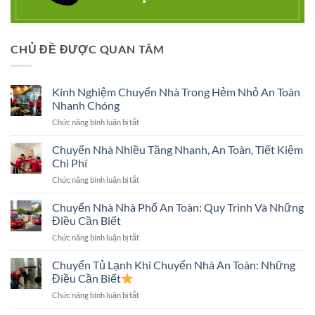
CHỦ ĐỀ ĐƯỢC QUAN TÂM
Kinh Nghiệm Chuyển Nhà Trong Hẻm Nhỏ An Toàn
Nhanh Chóng
ở
Chức năng bình luận bị tắt
Kinh
Nghiệm
Chuyển Nhà Nhiều Tầng Nhanh, An Toàn, Tiết Kiệm
Chuyển
Chi Phí
Nhà
ở
Chức năng bình luận bị tắt
Trong
Chuyển
Hẻm
Nhà
Chuyển Nhà Nhà Phố An Toàn: Quy Trình Và Những
Nhỏ
Nhiều
An
Điều Cần Biết
Tầng
Toàn
ở
Chức năng bình luận bị tắt
Nhanh,
Nhanh
Chuyển
An
Chóng
Nhà
Chuyển Tủ Lạnh Khi Chuyển Nhà An Toàn: Những
Toàn,
Nhà
Tiết
Điều Cần Biết
Phố
Kiệm
ở
Chức năng bình luận bị tắt
An
Chi
Chuyển
Toàn:
Phí