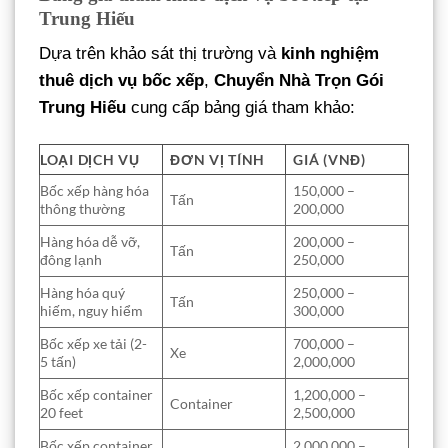
Trung Hiếu
Dựa trên khảo sát thị trường và
kinh nghiệm
thuê dịch vụ bốc xếp
,
Chuyển Nhà Trọn Gói
Trung Hiếu
cung cấp bảng giá tham khảo:
LOẠI DỊCH VỤ
ĐƠN VỊ TÍNH
GIÁ (VNĐ)
Bốc xếp hàng hóa
150,000 –
Tấn
thông thường
200,000
Hàng hóa dễ vỡ,
200,000 –
Tấn
đông lạnh
250,000
Hàng hóa quý
250,000 –
Tấn
hiếm, nguy hiểm
300,000
Bốc xếp xe tải (2-
700,000 –
Xe
5 tấn)
2,000,000
Bốc xếp container
1,200,000 –
Container
20 feet
2,500,000
Bốc xếp container
2,000,000 –