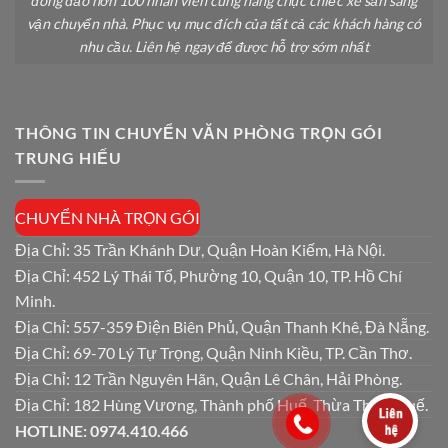
đông đảo hơn 100 nhân viên cùng hàng chục chiếc xe sẵn sàng
vận chuyển nhà. Phục vụ mục đích của tất cả các khách hàng có
nhu cầu. Liên hệ ngay để được hỗ trợ sớm nhất
THÔNG TIN CHUYỂN VĂN PHÒNG TRỌN GÓI
TRUNG HIẾU
CHUYỂN NHÀ TRỌN GÓI
Địa Chỉ: 35 Trần Khánh Dư, Quận Hoàn Kiếm, Hà Nội.
Địa Chỉ: 452 Lý Thái Tổ, Phường 10, Quận 10, TP. Hồ Chí
Minh.
Địa Chỉ: 557-359 Điện Biên Phủ, Quận Thanh Khê, Đà Nẵng.
Địa Chỉ: 69-70 Lý Tự Trọng, Quận Ninh Kiều, TP. Cần Thơ.
Địa Chỉ: 12 Trần Nguyên Hãn, Quận Lê Chân, Hải Phòng.
Địa Chỉ: 182 Hùng Vương, Thành phố Huế, Thừa Thiên Huế.
HOTLINE: 0974.410.466