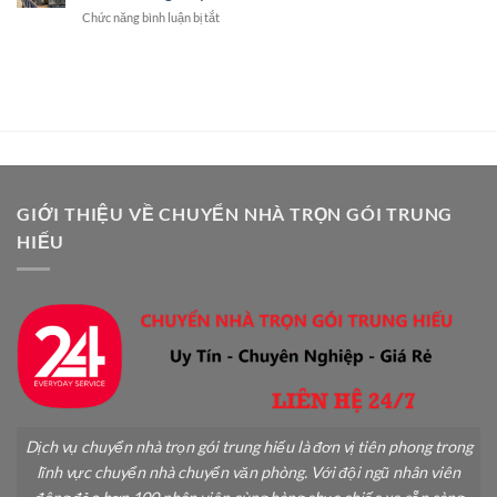
Khi
Dịch
ở
Chức năng bình luận bị tắt
Chuyển
Vụ
Cách
Nhà
Chuyên
Vận
An
Nghiệp
Chuyển
Toàn:
Cây
Hướng
Cảnh
Dẫn
Khi
Chi
Chuyển
Tiết
Nhà
A-
An
Z
Toàn
GIỚI THIỆU VỀ CHUYỂN NHÀ TRỌN GÓI TRUNG
Không
HIẾU
Gãy
Đổ
Dịch vụ chuyển nhà trọn gói trung hiếu là đơn vị tiên phong trong
lĩnh vực chuyển nhà chuyển văn phòng. Với đội ngũ nhân viên