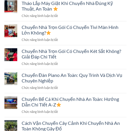
Tủ
Tháo Lắp Máy Giặt Khi Chuyển Nhà Đúng Kỹ
Quy
Lạnh
Trình
Thuật, An Toàn
Khi
Và
ở
Chức năng bình luận bị tắt
Chuyển
Những
Tháo
Nhà
Điều
Lắp
Chuyển Nhà Trọn Gói Có Chuyển Tivi Màn Hình
An
Cần
Máy
Toàn:
Lớn Không?
Biết
Giặt
Những
ở
Chức năng bình luận bị tắt
Khi
Điều
Chuyển
Chuyển
Cần
Nhà
Chuyển Nhà Trọn Gói Có Chuyển Két Sắt Không?
Nhà
Biết
Trọn
Đúng
Giải Đáp Chi Tiết
Gói
Kỹ
ở
Chức năng bình luận bị tắt
Có
Thuật,
Chuyển
Chuyển
An
Nhà
Chuyển Đàn Piano An Toàn: Quy Trình Và Dịch Vụ
Tivi
Toàn
Trọn
Màn
Chuyên Nghiệp
Gói
Hình
ở
Chức năng bình luận bị tắt
Có
Lớn
Chuyển
Chuyển
Không?
Đàn
Chuyển Bể Cá Khi Chuyển Nhà An Toàn: Hướng
Két
Piano
Sắt
Dẫn Chi Tiết A-Z
An
Không?
ở
Chức năng bình luận bị tắt
Toàn:
Giải
Chuyển
Quy
Đáp
Bể
Cách Vận Chuyển Cây Cảnh Khi Chuyển Nhà An
Trình
Chi
Cá
Và
Toàn Không Gãy Đổ
Tiết