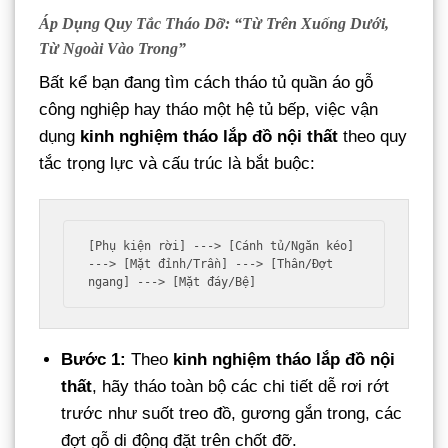
Áp Dụng Quy Tắc Tháo Dỡ: “Từ Trên Xuống Dưới,
Từ Ngoài Vào Trong”
Bất kể bạn đang tìm cách tháo tủ quần áo gỗ
công nghiệp hay tháo một hệ tủ bếp, việc vận
dụng
kinh nghiệm tháo lắp đồ nội thất
theo quy
tắc trọng lực và cấu trúc là bắt buộc:
[Phụ kiện rời] ---> [Cánh tủ/Ngăn kéo] 
---> [Mặt đỉnh/Trần] ---> [Thân/Đợt 
Bước 1:
Theo
kinh nghiệm tháo lắp đồ nội
thất
, hãy tháo toàn bộ các chi tiết dễ rơi rớt
trước như suốt treo đồ, gương gắn trong, các
đợt gỗ di động đặt trên chốt đỡ.