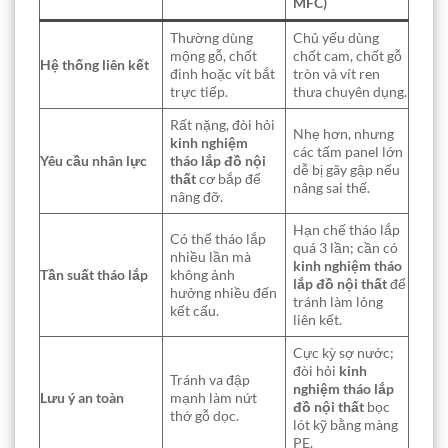
MFC)
Thường dùng
Chủ yếu dùng
mộng gỗ, chốt
chốt cam, chốt gỗ
Hệ thống liên kết
đinh hoặc vít bắt
tròn và vít ren
trực tiếp.
thưa chuyên dụng.
Rất nặng, đòi hỏi
Nhẹ hơn, nhưng
kinh nghiệm
các tấm panel lớn
Yêu cầu nhân lực
tháo lắp đồ nội
dễ bị gãy gập nếu
thất
cơ bắp để
nâng sai thế.
nâng đỡ.
Hạn chế tháo lắp
Có thể tháo lắp
quá 3 lần; cần có
nhiều lần mà
kinh nghiệm tháo
Tần suất tháo lắp
không ảnh
lắp đồ nội thất
để
hưởng nhiều đến
tránh làm lỏng
kết cấu.
liên kết.
Cực kỳ sợ nước;
đòi hỏi
kinh
Tránh va đập
nghiệm tháo lắp
Lưu ý an toàn
mạnh làm nứt
đồ nội thất
bọc
thớ gỗ dọc.
lót kỹ bằng màng
PE.