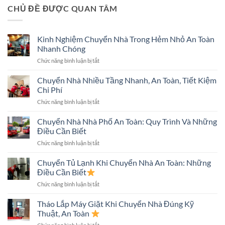
CHỦ ĐỀ ĐƯỢC QUAN TÂM
Kinh Nghiệm Chuyển Nhà Trong Hẻm Nhỏ An Toàn
Nhanh Chóng
ở
Chức năng bình luận bị tắt
Kinh
Nghiệm
Chuyển Nhà Nhiều Tầng Nhanh, An Toàn, Tiết Kiệm
Chuyển
Chi Phí
Nhà
ở
Chức năng bình luận bị tắt
Trong
Chuyển
Hẻm
Nhà
Chuyển Nhà Nhà Phố An Toàn: Quy Trình Và Những
Nhỏ
Nhiều
An
Điều Cần Biết
Tầng
Toàn
ở
Chức năng bình luận bị tắt
Nhanh,
Nhanh
Chuyển
An
Chóng
Nhà
Chuyển Tủ Lạnh Khi Chuyển Nhà An Toàn: Những
Toàn,
Nhà
Tiết
Điều Cần Biết
Phố
Kiệm
ở
Chức năng bình luận bị tắt
An
Chi
Chuyển
Toàn:
Phí
Tủ
Tháo Lắp Máy Giặt Khi Chuyển Nhà Đúng Kỹ
Quy
Lạnh
Trình
Thuật, An Toàn
Khi
Và
ở