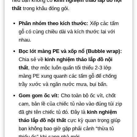
nếu bạn không có
kinh nghiệm tháo lắp đồ nội
thất
trong khâu đóng gói.
Phân nhóm theo kích thước:
Xếp các tấm
gỗ có cùng chiều dài và kích thước lại với
nhau.
Bọc lót màng PE và xốp nổ (Bubble wrap):
Chia sẻ về
kinh nghiệm tháo lắp đồ nội
thất
, thợ mộc luôn quấn tối thiểu 2-3 lớp
màng PE xung quanh các tấm gỗ để chống
trầy xước và ngăn nước mưa, bụi bẩn.
Gom gom ốc vít:
Cho toàn bộ ốc vít, chốt
cam, bản lề của chiếc tủ nào vào đúng túi zip
đã ghi tên chiếc tủ đó. Đây là
kinh nghiệm
tháo lắp đồ nội thất
cực kỳ quan trọng giúp
bạn không bao giờ gặp phải cảnh “thừa tủ
thiếu ốc” khi sang nhà mới.