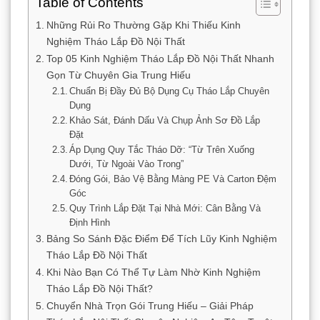
Table of Contents
Những Rủi Ro Thường Gặp Khi Thiếu Kinh
Nghiệm Tháo Lắp Đồ Nội Thất
Top 05 Kinh Nghiệm Tháo Lắp Đồ Nội Thất Nhanh
Gọn Từ Chuyên Gia Trung Hiếu
Chuẩn Bị Đầy Đủ Bộ Dụng Cụ Tháo Lắp Chuyên
Dụng
Khảo Sát, Đánh Dấu Và Chụp Ảnh Sơ Đồ Lắp
Đặt
Áp Dụng Quy Tắc Tháo Dỡ: “Từ Trên Xuống
Dưới, Từ Ngoài Vào Trong”
Đóng Gói, Bảo Vệ Bằng Màng PE Và Carton Đệm
Góc
Quy Trình Lắp Đặt Tại Nhà Mới: Cân Bằng Và
Định Hình
Bảng So Sánh Đặc Điểm Để Tích Lũy Kinh Nghiệm
Tháo Lắp Đồ Nội Thất
Khi Nào Bạn Có Thể Tự Làm Nhờ Kinh Nghiệm
Tháo Lắp Đồ Nội Thất?
Chuyển Nhà Trọn Gói Trung Hiếu – Giải Pháp