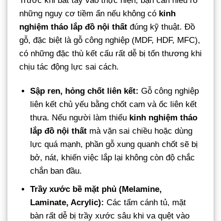
Trước khi bắt tay vào thực hiện, bạn cần hiểu rõ
những nguy cơ tiềm ẩn nếu không có
kinh
nghiệm tháo lắp đồ nội thất
đúng kỹ thuật. Đồ
gỗ, đặc biệt là gỗ công nghiệp (MDF, HDF, MFC),
có những đặc thù kết cấu rất dễ bị tổn thương khi
chịu tác động lực sai cách.
Sập ren, hỏng chốt liên kết:
Gỗ công nghiệp
liên kết chủ yếu bằng chốt cam và ốc liên kết
thưa. Nếu người làm thiếu
kinh nghiệm tháo
lắp đồ nội thất
mà vặn sai chiều hoặc dùng
lực quá mạnh, phần gỗ xung quanh chốt sẽ bị
bở, nát, khiến việc lắp lại không còn độ chắc
chắn ban đầu.
Trầy xước bề mặt phủ (Melamine,
Laminate, Acrylic):
Các tấm cánh tủ, mặt
bàn rất dễ bị trầy xước sâu khi va quệt vào