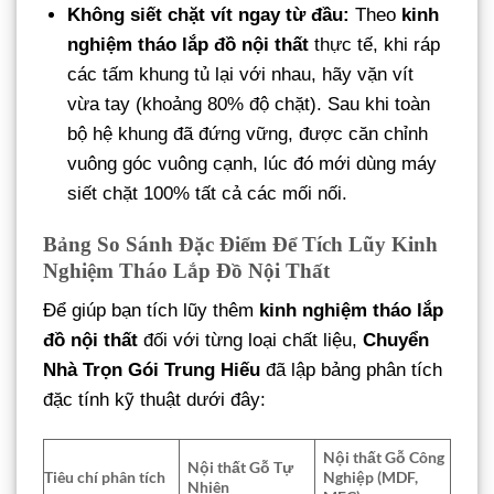
Không siết chặt vít ngay từ đầu:
Theo
kinh
nghiệm tháo lắp đồ nội thất
thực tế, khi ráp
các tấm khung tủ lại với nhau, hãy vặn vít
vừa tay (khoảng 80% độ chặt). Sau khi toàn
bộ hệ khung đã đứng vững, được căn chỉnh
vuông góc vuông cạnh, lúc đó mới dùng máy
siết chặt 100% tất cả các mối nối.
Bảng So Sánh Đặc Điểm Để Tích Lũy Kinh
Nghiệm Tháo Lắp Đồ Nội Thất
Để giúp bạn tích lũy thêm
kinh nghiệm tháo lắp
đồ nội thất
đối với từng loại chất liệu,
Chuyển
Nhà Trọn Gói Trung Hiếu
đã lập bảng phân tích
đặc tính kỹ thuật dưới đây:
Nội thất Gỗ Công
Nội thất Gỗ Tự
Tiêu chí phân tích
Nghiệp (MDF,
Nhiên