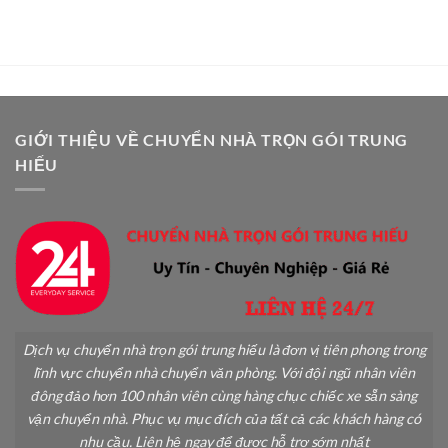
Nghiệp
Chuyển
Toàn:
Cây
Hướng
Cảnh
Dẫn
Khi
Chi
Chuyển
Tiết
Nhà
A-
An
Z
Toàn
GIỚI THIỆU VỀ CHUYỂN NHÀ TRỌN GÓI TRUNG
Không
HIẾU
Gãy
Đổ
Dịch vụ chuyển nhà trọn gói trung hiếu là đơn vị tiên phong trong
lĩnh vực chuyển nhà chuyển văn phòng. Với đội ngũ nhân viên
đông đảo hơn 100 nhân viên cùng hàng chục chiếc xe sẵn sàng
vận chuyển nhà. Phục vụ mục đích của tất cả các khách hàng có
nhu cầu. Liên hệ ngay để được hỗ trợ sớm nhất