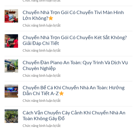
Chức năng bình luận bị tắt
Chuyển
Những
Tháo
Nhà
Điều
Lắp
Chuyển Nhà Trọn Gói Có Chuyển Tivi Màn Hình
An
Cần
Máy
Toàn:
Lớn Không?
Biết
Giặt
Những
ở
Chức năng bình luận bị tắt
Khi
Điều
Chuyển
Chuyển
Cần
Nhà
Chuyển Nhà Trọn Gói Có Chuyển Két Sắt Không?
Nhà
Biết
Trọn
Đúng
Giải Đáp Chi Tiết
Gói
Kỹ
ở
Chức năng bình luận bị tắt
Có
Thuật,
Chuyển
Chuyển
An
Nhà
Chuyển Đàn Piano An Toàn: Quy Trình Và Dịch Vụ
Tivi
Toàn
Trọn
Màn
Chuyên Nghiệp
Gói
Hình
ở
Chức năng bình luận bị tắt
Có
Lớn
Chuyển
Chuyển
Không?
Đàn
Chuyển Bể Cá Khi Chuyển Nhà An Toàn: Hướng
Két
Piano
Sắt
Dẫn Chi Tiết A-Z
An
Không?
ở
Chức năng bình luận bị tắt
Toàn:
Giải
Chuyển
Quy
Đáp
Bể
Cách Vận Chuyển Cây Cảnh Khi Chuyển Nhà An
Trình
Chi
Cá
Và
Toàn Không Gãy Đổ
Tiết
Khi
Dịch
ở
Chức năng bình luận bị tắt
Chuyển
Vụ
Cách
Nhà
Chuyên
Vận
An