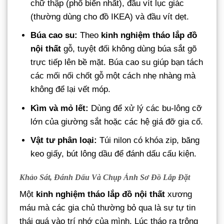
chữ thập (phổ biến nhất), đầu vít lục giác
(thường dùng cho đồ IKEA) và đầu vít dẹt.
Búa cao su:
Theo
kinh nghiệm tháo lắp đồ
nội thất
gỗ, tuyệt đối không dùng búa sắt gõ
trực tiếp lên bề mặt. Búa cao su giúp bạn tách
các mối nối chốt gỗ một cách nhẹ nhàng mà
không để lại vết móp.
Kìm và mỏ lết:
Dùng để xử lý các bu-lông cỡ
lớn của giường sắt hoặc các hệ giá đỡ gia cố.
Vật tư phân loại:
Túi nilon có khóa zip, băng
keo giấy, bút lông dầu để đánh dấu cấu kiện.
Khảo Sát, Đánh Dấu Và Chụp Ảnh Sơ Đồ Lắp Đặt
Một
kinh nghiệm tháo lắp đồ nội thất
xương
máu mà các gia chủ thường bỏ qua là sự tự tin
thái quá vào trí nhớ của mình. Lúc tháo ra trông