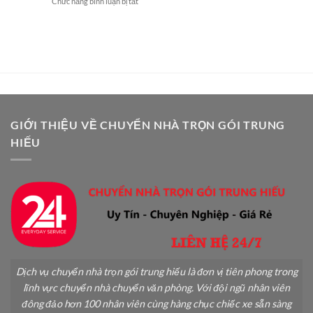
ở
Chức năng bình luận bị tắt
Chuyển
Vụ
Cách
Nhà
Chuyên
Vận
An
Nghiệp
Chuyển
Toàn:
Cây
Hướng
Cảnh
Dẫn
Khi
Chi
Chuyển
Tiết
Nhà
A-
An
Z
Toàn
GIỚI THIỆU VỀ CHUYỂN NHÀ TRỌN GÓI TRUNG
Không
HIẾU
Gãy
Đổ
Dịch vụ chuyển nhà trọn gói trung hiếu là đơn vị tiên phong trong
lĩnh vực chuyển nhà chuyển văn phòng. Với đội ngũ nhân viên
đông đảo hơn 100 nhân viên cùng hàng chục chiếc xe sẵn sàng