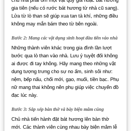
chủ nhà phải ôm một vật quý giá hoặc bát hương
gia tiên (nếu có rước bát hương từ nhà cũ sang).
Lửa từ lò than sẽ giúp xua tan tà khí, những điều
không may mắn bám theo từ bên ngoài.
Bước 2: Mang các vật dụng sinh hoạt đầu tiên vào nhà
Những thành viên khác trong gia đình lần lượt
bước qua lò than vào nhà. Lưu ý tuyệt đối không
ai được đi tay không. Hãy mang theo những vật
dụng tượng trưng cho sự no ấm, sinh sôi như:
nệm, bếp nấu, chổi mới, gạo, muối, tiền bạc. Phụ
nữ mang thai không nên phụ giúp việc chuyển đồ
đạc lúc này.
Bước 3: Sắp xếp bàn thờ và bày biện mâm cúng
Chủ nhà tiến hành đặt bát hương lên bàn thờ
mới. Các thành viên cùng nhau bày biện mâm lễ