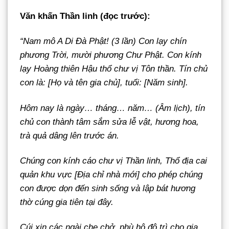
Văn khấn Thần linh (đọc trước):
“Nam mô A Di Đà Phật! (3 lần) Con lạy chín
phương Trời, mười phương Chư Phật. Con kính
lạy Hoàng thiên Hậu thổ chư vị Tôn thần. Tín chủ
con là: [Họ và tên gia chủ], tuổi: [Năm sinh].
Hôm nay là ngày… tháng… năm… (Âm lịch), tín
chủ con thành tâm sắm sửa lễ vật, hương hoa,
trà quả dâng lên trước án.
Chúng con kính cáo chư vị Thần linh, Thổ địa cai
quản khu vực [Địa chỉ nhà mới] cho phép chúng
con được dọn đến sinh sống và lập bát hương
thờ cúng gia tiên tại đây.
Cúi xin các ngài che chở, phù hộ độ trì cho gia