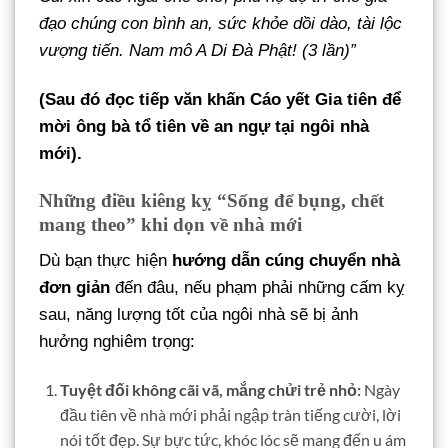
đạo chúng con bình an, sức khỏe dồi dào, tài lộc
vượng tiến. Nam mô A Di Đà Phật! (3 lần)”
(Sau đó đọc tiếp văn khấn Cáo yết Gia tiên để
mời ông bà tổ tiên về an ngự tại ngôi nhà
mới).
Những điều kiêng kỵ “Sống để bụng, chết
mang theo” khi dọn về nhà mới
Dù bạn thực hiện
hướng dẫn cúng chuyển nhà
đơn giản
đến đâu, nếu phạm phải những cấm kỵ
sau, năng lượng tốt của ngôi nhà sẽ bị ảnh
hưởng nghiêm trọng:
Tuyệt đối không cãi vã, mắng chửi trẻ nhỏ:
Ngày
đầu tiên về nhà mới phải ngập tràn tiếng cười, lời
nói tốt đẹp. Sự bực tức, khóc lóc sẽ mang đến u ám