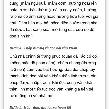
cúng (mâm ngũ quả, mâm cơm, hương hoa) lên
phía trước bàn thờ một cách ngay ngắn, hướng
ra phía có ánh sáng hoặc hướng hợp tuổi với gia
chủ. Đảm bảo mọi hệ thống điện nước trong nhà
đã được bật sáng sủa, mở tung các cửa sổ để
đón sinh khí.
Bước 4: Thắp hương và đọc bài văn khấn
Chủ nhà chỉnh tề trang phục (quần dài, áo có cổ,
không mặc đồ phản cảm), châm nhang (thường
là 3 nén) cắm vào bát hương. Sau đó, chắp tay
thành kính đọc bài văn khấn thần linh trước, xin
phép được nhập trạch. Khi đọc xong văn khấn
thần linh mới tiếp tục đọc văn khấn gia tiên để
rước ông bà về nhà mới.
Bước 5: Hóa vàng, thụ lộc và hoàn tất