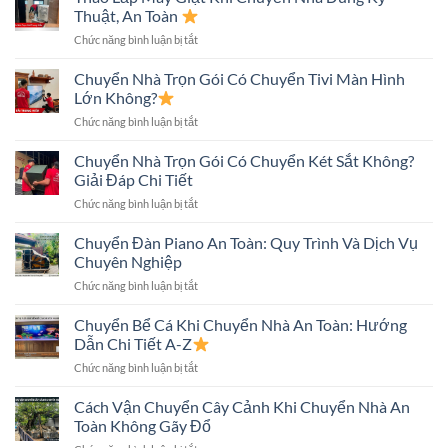
Lạnh
Trình
Thuật, An Toàn
Khi
Và
ở
Chức năng bình luận bị tắt
Chuyển
Những
Tháo
Nhà
Điều
Lắp
Chuyển Nhà Trọn Gói Có Chuyển Tivi Màn Hình
An
Cần
Máy
Toàn:
Lớn Không?
Biết
Giặt
Những
ở
Chức năng bình luận bị tắt
Khi
Điều
Chuyển
Chuyển
Cần
Nhà
Chuyển Nhà Trọn Gói Có Chuyển Két Sắt Không?
Nhà
Biết
Trọn
Đúng
Giải Đáp Chi Tiết
Gói
Kỹ
ở
Chức năng bình luận bị tắt
Có
Thuật,
Chuyển
Chuyển
An
Nhà
Chuyển Đàn Piano An Toàn: Quy Trình Và Dịch Vụ
Tivi
Toàn
Trọn
Màn
Chuyên Nghiệp
Gói
Hình
ở
Chức năng bình luận bị tắt
Có
Lớn
Chuyển
Chuyển
Không?
Đàn
Chuyển Bể Cá Khi Chuyển Nhà An Toàn: Hướng
Két
Piano
Sắt
Dẫn Chi Tiết A-Z
An
Không?
ở
Chức năng bình luận bị tắt
Toàn:
Giải
Chuyển
Quy
Đáp
Bể
Cách Vận Chuyển Cây Cảnh Khi Chuyển Nhà An
Trình
Chi
Cá
Và
Toàn Không Gãy Đổ
Tiết
Khi
Dịch