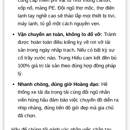
cung cấp miễn phí vật tư như thùng carton,
xốp nổ, màng PE. Đội ngũ thợ mộc, thợ điện
lạnh tay nghề cao sẽ tháo lắp mọi thiết bị tivi,
máy lạnh, tủ gỗ một cách nguyên vẹn.
Vận chuyển an toàn, không lo đổ vỡ:
Tránh
được hoàn toàn điều kiêng kỵ về rơi vỡ tài
sản trong ngày nhập trạch. Nếu có bất kỳ sự
cố trầy xước nào, Trung Hiếu cam kết đền bù
100% giá trị tài sản theo đúng hợp đồng pháp
lý.
Nhanh chóng, đúng giờ Hoàng đạo:
Hệ
thống xe tải đa trọng tải cùng đội ngũ nhân
viên hùng hậu đảm bảo việc chuyển đồ diễn ra
nhịp nhàng, đúng tiến độ giờ đẹp mà gia chủ
đã chọn.
Hãy để chúng tôi gánh vác phần việc chân tay