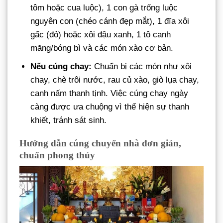
tôm hoặc cua luộc), 1 con gà trống luộc
nguyên con (chéo cánh đẹp mắt), 1 đĩa xôi
gấc (đỏ) hoặc xôi đậu xanh, 1 tô canh
măng/bóng bì và các món xào cơ bản.
Nếu cúng chay:
Chuẩn bị các món như xôi
chay, chè trôi nước, rau củ xào, giò lụa chay,
canh nấm thanh tịnh. Việc cúng chay ngày
càng được ưa chuộng vì thể hiện sự thanh
khiết, tránh sát sinh.
Hướng dẫn cúng chuyển nhà đơn giản,
chuẩn phong thủy