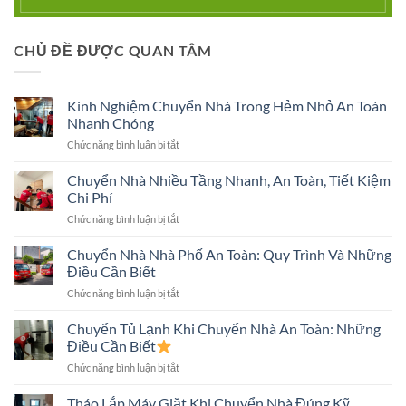
CHỦ ĐỀ ĐƯỢC QUAN TÂM
Kinh Nghiệm Chuyển Nhà Trong Hẻm Nhỏ An Toàn
Nhanh Chóng
ở
Chức năng bình luận bị tắt
Kinh
Nghiệm
Chuyển Nhà Nhiều Tầng Nhanh, An Toàn, Tiết Kiệm
Chuyển
Chi Phí
Nhà
ở
Chức năng bình luận bị tắt
Trong
Chuyển
Hẻm
Nhà
Chuyển Nhà Nhà Phố An Toàn: Quy Trình Và Những
Nhỏ
Nhiều
An
Điều Cần Biết
Tầng
Toàn
ở
Chức năng bình luận bị tắt
Nhanh,
Nhanh
Chuyển
An
Chóng
Nhà
Chuyển Tủ Lạnh Khi Chuyển Nhà An Toàn: Những
Toàn,
Nhà
Tiết
Điều Cần Biết
Phố
Kiệm
ở
Chức năng bình luận bị tắt
An
Chi
Chuyển
Toàn:
Phí
Tủ
Tháo Lắp Máy Giặt Khi Chuyển Nhà Đúng Kỹ
Quy