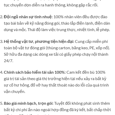
tục chuyển dọn diễn ra hanh thông, không gặp rắc rối.
Đội ngũ nhân sự tinh nhuệ:
100% nhân viên đều được đào
tạo bài bản về kỹ năng đóng gói, tháo lắp điện lạnh, điện dân
dụng và mộc. Thái độ làm việc trung thực, nhiệt tình, lễ phép.
Hệ thống vật tư, phương tiện hiện đại:
Cung cấp miễn phí
toàn bộ vật tư đóng gói (thùng carton, băng keo, PE, xốp nổ).
Sở hữu đa dạng các dòng xe tải có giấy phép chạy nội thành
24/7.
Chính sách bảo hiểm tài sản 100%:
Cam kết đền bù 100%
giá trị tài sản theo giá thị trường hiện tại nếu xảy ra bất kỳ
sự cố hư hỏng, đổ vỡ hay thất thoát nào do lỗi của quá trình
vận chuyển.
Báo giá minh bạch, trọn gói:
Tuyệt đối không phát sinh thêm
bất kỳ chi phí ẩn nào ngoài hợp đồng đã ký kết, bất chấp thời