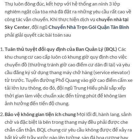
Thụ luôn đông đúc, kết hợp với hệ thống an ninh 3 lớp
nghiêm ngặt của tòa nhà đã đặt ra những yêu cầu rất cao về
công tác vận chuyển. Khi thực hiện dịch vụ
chuyển nhà tại
Sky Center
, đội ngũ
Chuyển Nhà Trọn Gói Quận Tân Bình
phải giải quyết các bài toán sau
Tuân thủ tuyệt đối quy định của Ban Quản Lý (BQL)
Các
khu chung cư cao cấp luôn có khung giờ quy định cho việc
chuyển đồ (thường tránh giờ cao điểm cư dân đi lại) và yêu
cầu đăng ký sử dụng thang máy chở hàng (service elevator)
từ trước. Tuyến đường Phổ Quang vào giờ cao điểm cấm xe
tải lớn lưu thông, do đó, đội ngũ Trung Hiếu phải sắp xếp
thời gian làm việc chuẩn xác đến từng phút để không làm
ảnh hưởng đến tiến độ chung.
Bảo vệ không gian tiện ích chung
Mọi lối đi, hành lang, sảnh
chờ và đặc biệt là bên trong thang máy đều phải được che
chắn cẩn thận. BQL chung cư yêu cầu không được để xảy ra
bất kỳ vết trầy xước nào lên tường, sàn đá hoa cương hay