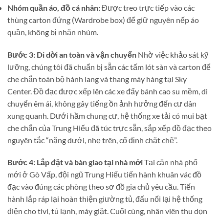
Nhóm quần áo, đồ cá nhân:
Được treo trực tiếp vào các
thùng carton đứng (Wardrobe box) để giữ nguyên nếp áo
quần, không bị nhăn nhúm.
Bước 3: Di dời an toàn và vận chuyển
Nhờ việc khảo sát kỹ
lưỡng, chúng tôi đã chuẩn bị sẵn các tấm lót sàn và carton để
che chắn toàn bộ hành lang và thang máy hàng tại Sky
Center. Đồ đạc được xếp lên các xe đẩy bánh cao su mềm, di
chuyển êm ái, không gây tiếng ồn ảnh hưởng đến cư dân
xung quanh. Dưới hầm chung cư, hệ thống xe tải có mui bạt
che chắn của Trung Hiếu đã túc trực sẵn, sắp xếp đồ đạc theo
nguyên tắc “nặng dưới, nhẹ trên, cố định chặt chẽ”.
Bước 4: Lắp đặt và bàn giao tại nhà mới
Tại căn nhà phố
mới ở Gò Vấp, đội ngũ Trung Hiếu tiến hành khuân vác đồ
đạc vào đúng các phòng theo sơ đồ gia chủ yêu cầu. Tiến
hành lắp ráp lại hoàn thiện giường tủ, đấu nối lại hệ thống
điện cho tivi, tủ lạnh, máy giặt. Cuối cùng, nhân viên thu dọn