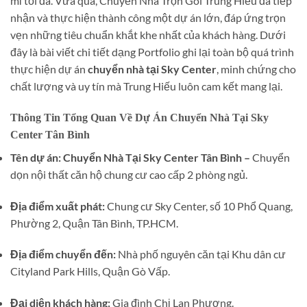
mỉ tối đa. Vừa qua, Chuyển Nhà Trọn Gói Trung Hiếu đã tiếp
nhận và thực hiện thành công một dự án lớn, đáp ứng trọn
vẹn những tiêu chuẩn khắt khe nhất của khách hàng. Dưới
đây là bài viết chi tiết dạng Portfolio ghi lại toàn bộ quá trình
thực hiện dự án
chuyển nhà tại Sky Center
, minh chứng cho
chất lượng và uy tín mà Trung Hiếu luôn cam kết mang lại.
Thông Tin Tổng Quan Về Dự Án Chuyển Nhà Tại Sky
Center Tân Bình
Tên dự án:
Chuyển Nhà Tại Sky Center Tân Bình –
Chuyển
dọn nội thất căn hộ chung cư cao cấp 2 phòng ngủ.
Địa điểm xuất phát:
Chung cư Sky Center, số 10 Phổ Quang,
Phường 2, Quận Tân Bình, TP.HCM.
Địa điểm chuyển đến:
Nhà phố nguyên căn tại Khu dân cư
Cityland Park Hills, Quận Gò Vấp.
Đại diện khách hàng:
Gia đình Chị Lan Phương.