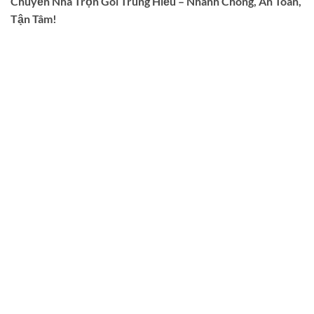
Chuyển Nhà Trọn Gói Trung Hiếu – Nhanh Chóng, An Toàn,
Tận Tâm!