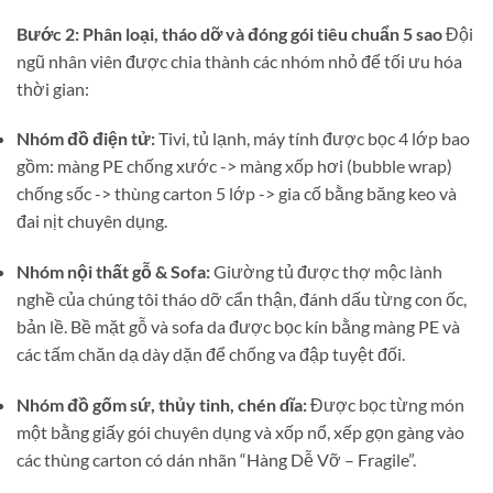
Bước 2: Phân loại, tháo dỡ và đóng gói tiêu chuẩn 5 sao
Đội
ngũ nhân viên được chia thành các nhóm nhỏ để tối ưu hóa
thời gian:
Nhóm đồ điện tử:
Tivi, tủ lạnh, máy tính được bọc 4 lớp bao
gồm: màng PE chống xước -> màng xốp hơi (bubble wrap)
chống sốc -> thùng carton 5 lớp -> gia cố bằng băng keo và
đai nịt chuyên dụng.
Nhóm nội thất gỗ & Sofa:
Giường tủ được thợ mộc lành
nghề của chúng tôi tháo dỡ cẩn thận, đánh dấu từng con ốc,
bản lề. Bề mặt gỗ và sofa da được bọc kín bằng màng PE và
các tấm chăn dạ dày dặn để chống va đập tuyệt đối.
Nhóm đồ gốm sứ, thủy tinh, chén dĩa:
Được bọc từng món
một bằng giấy gói chuyên dụng và xốp nổ, xếp gọn gàng vào
các thùng carton có dán nhãn “Hàng Dễ Vỡ – Fragile”.