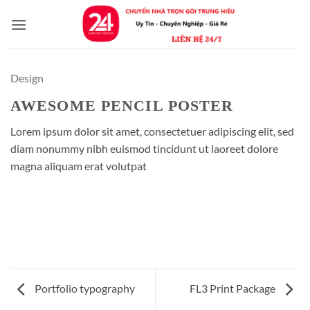
Bỏ
qua
nội
dung
Design
AWESOME PENCIL POSTER
Lorem ipsum dolor sit amet, consectetuer adipiscing elit, sed
diam nonummy nibh euismod tincidunt ut laoreet dolore
magna aliquam erat volutpat
Portfolio typography
FL3 Print Package