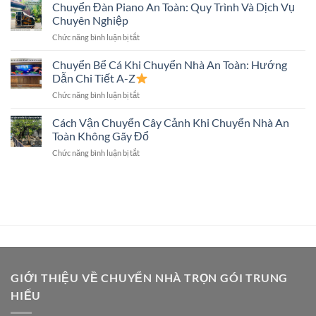
Nhà
Chuyển Đàn Piano An Toàn: Quy Trình Và Dịch Vụ
Tivi
Toàn
Trọn
Màn
Chuyên Nghiệp
Gói
Hình
ở
Chức năng bình luận bị tắt
Có
Lớn
Chuyển
Chuyển
Không?
Đàn
Chuyển Bể Cá Khi Chuyển Nhà An Toàn: Hướng
Két
Piano
Sắt
Dẫn Chi Tiết A-Z
An
Không?
ở
Chức năng bình luận bị tắt
Toàn:
Giải
Chuyển
Quy
Đáp
Bể
Cách Vận Chuyển Cây Cảnh Khi Chuyển Nhà An
Trình
Chi
Cá
Và
Toàn Không Gãy Đổ
Tiết
Khi
Dịch
ở
Chức năng bình luận bị tắt
Chuyển
Vụ
Cách
Nhà
Chuyên
Vận
An
Nghiệp
Chuyển
Toàn:
Cây
Hướng
Cảnh
Dẫn
Khi
Chi
Chuyển
Tiết
Nhà
A-
An
Z
Toàn
GIỚI THIỆU VỀ CHUYỂN NHÀ TRỌN GÓI TRUNG
Không
HIẾU
Gãy
Đổ