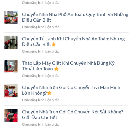
ở
Chức năng bình luận bị tắt
Trong
Chuyển
Hẻm
Nhà
Chuyển Nhà Nhà Phố An Toàn: Quy Trình Và Những
Nhỏ
Nhiều
An
Điều Cần Biết
Tầng
Toàn
ở
Chức năng bình luận bị tắt
Nhanh,
Nhanh
Chuyển
An
Chóng
Nhà
Chuyển Tủ Lạnh Khi Chuyển Nhà An Toàn: Những
Toàn,
Nhà
Tiết
Điều Cần Biết
Phố
Kiệm
ở
Chức năng bình luận bị tắt
An
Chi
Chuyển
Toàn:
Phí
Tủ
Tháo Lắp Máy Giặt Khi Chuyển Nhà Đúng Kỹ
Quy
Lạnh
Trình
Thuật, An Toàn
Khi
Và
ở
Chức năng bình luận bị tắt
Chuyển
Những
Tháo
Nhà
Điều
Lắp
Chuyển Nhà Trọn Gói Có Chuyển Tivi Màn Hình
An
Cần
Máy
Toàn:
Lớn Không?
Biết
Giặt
Những
ở
Chức năng bình luận bị tắt
Khi
Điều
Chuyển
Chuyển
Cần
Nhà
Chuyển Nhà Trọn Gói Có Chuyển Két Sắt Không?
Nhà
Biết
Trọn
Đúng
Giải Đáp Chi Tiết
Gói
Kỹ
ở
Chức năng bình luận bị tắt
Có
Thuật,
Chuyển
Chuyển
An