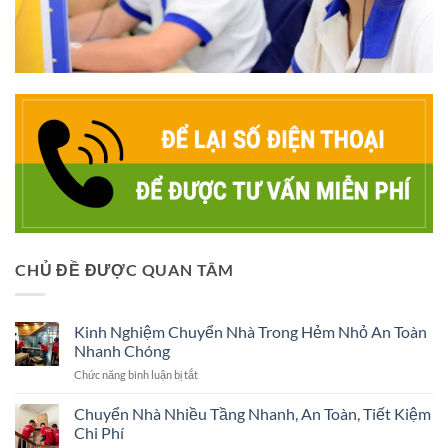
CHỦ ĐỀ ĐƯỢC QUAN TÂM
Kinh Nghiệm Chuyển Nhà Trong Hẻm Nhỏ An Toàn
Nhanh Chóng
ở
Chức năng bình luận bị tắt
Kinh
Nghiệm
Chuyển Nhà Nhiều Tầng Nhanh, An Toàn, Tiết Kiệm
Chuyển
Chi Phí
Nhà