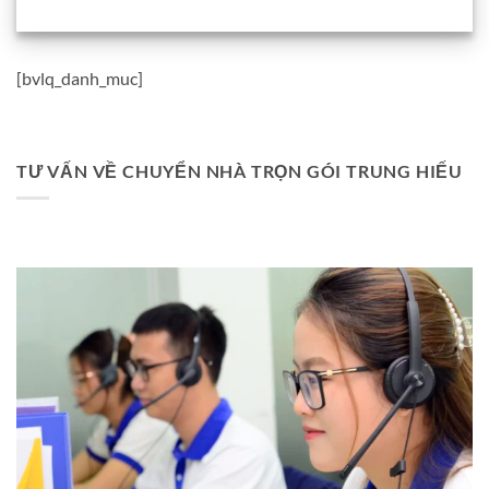
[bvlq_danh_muc]
TƯ VẤN VỀ CHUYỂN NHÀ TRỌN GÓI TRUNG HIẾU