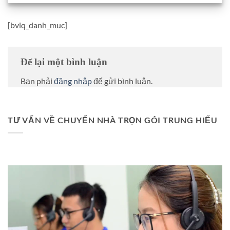
[bvlq_danh_muc]
Để lại một bình luận
Bạn phải
đăng nhập
để gửi bình luận.
TƯ VẤN VỀ CHUYỂN NHÀ TRỌN GÓI TRUNG HIẾU