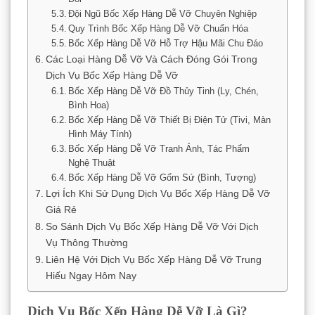
Đội Ngũ Bốc Xếp Hàng Dễ Vỡ Chuyên Nghiệp
Quy Trình Bốc Xếp Hàng Dễ Vỡ Chuẩn Hóa
Bốc Xếp Hàng Dễ Vỡ Hỗ Trợ Hậu Mãi Chu Đáo
Các Loại Hàng Dễ Vỡ Và Cách Đóng Gói Trong
Dịch Vụ Bốc Xếp Hàng Dễ Vỡ
Bốc Xếp Hàng Dễ Vỡ Đồ Thủy Tinh (Ly, Chén,
Bình Hoa)
Bốc Xếp Hàng Dễ Vỡ Thiết Bị Điện Tử (Tivi, Màn
Hình Máy Tính)
Bốc Xếp Hàng Dễ Vỡ Tranh Ảnh, Tác Phẩm
Nghệ Thuật
Bốc Xếp Hàng Dễ Vỡ Gốm Sứ (Bình, Tượng)
Lợi Ích Khi Sử Dụng Dịch Vụ Bốc Xếp Hàng Dễ Vỡ
Giá Rẻ
So Sánh Dịch Vụ Bốc Xếp Hàng Dễ Vỡ Với Dịch
Vụ Thông Thường
Liên Hệ Với Dịch Vụ Bốc Xếp Hàng Dễ Vỡ Trung
Hiếu Ngay Hôm Nay
Dịch Vụ Bốc Xếp Hàng Dễ Vỡ Là Gì?