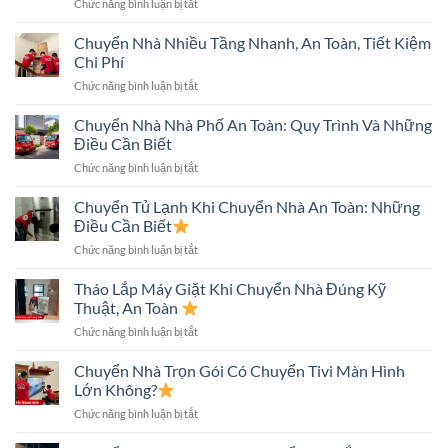
ở
Chức năng bình luận bị tắt
Kinh
Nghiệm
Chuyển Nhà Nhiều Tầng Nhanh, An Toàn, Tiết Kiệm
Chuyển
Chi Phí
Nhà
ở
Chức năng bình luận bị tắt
Trong
Chuyển
Hẻm
Nhà
Chuyển Nhà Nhà Phố An Toàn: Quy Trình Và Những
Nhỏ
Nhiều
An
Điều Cần Biết
Tầng
Toàn
ở
Chức năng bình luận bị tắt
Nhanh,
Nhanh
Chuyển
An
Chóng
Nhà
Chuyển Tủ Lạnh Khi Chuyển Nhà An Toàn: Những
Toàn,
Nhà
Tiết
Điều Cần Biết
Phố
Kiệm
ở
Chức năng bình luận bị tắt
An
Chi
Chuyển
Toàn:
Phí
Tủ
Tháo Lắp Máy Giặt Khi Chuyển Nhà Đúng Kỹ
Quy
Lạnh
Trình
Thuật, An Toàn
Khi
Và
ở
Chức năng bình luận bị tắt
Chuyển
Những
Tháo
Nhà
Điều
Lắp
Chuyển Nhà Trọn Gói Có Chuyển Tivi Màn Hình
An
Cần
Máy
Toàn:
Lớn Không?
Biết
Giặt
Những
ở
Chức năng bình luận bị tắt
Khi
Điều
Chuyển
Chuyển
Cần
Nhà