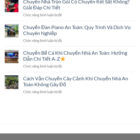
Chuyển Nhà Trọn Gói Có Chuyển Két Sắt Không?
Nhà
Biết
Trọn
Đúng
Giải Đáp Chi Tiết
Gói
Kỹ
ở
Chức năng bình luận bị tắt
Có
Thuật,
Chuyển
Chuyển
An
Nhà
Chuyển Đàn Piano An Toàn: Quy Trình Và Dịch Vụ
Tivi
Toàn
Trọn
Màn
Chuyên Nghiệp
Gói
Hình
ở
Chức năng bình luận bị tắt
Có
Lớn
Chuyển
Chuyển
Không?
Đàn
Chuyển Bể Cá Khi Chuyển Nhà An Toàn: Hướng
Két
Piano
Sắt
Dẫn Chi Tiết A-Z
An
Không?
ở
Chức năng bình luận bị tắt
Toàn:
Giải
Chuyển
Quy
Đáp
Bể
Cách Vận Chuyển Cây Cảnh Khi Chuyển Nhà An
Trình
Chi
Cá
Và
Toàn Không Gãy Đổ
Tiết
Khi
Dịch
ở
Chức năng bình luận bị tắt
Chuyển
Vụ
Cách
Nhà
Chuyên
Vận
An
Nghiệp
Chuyển
Toàn:
Cây
Hướng
Cảnh
Dẫn
Khi
Chi
Chuyển
Tiết
Nhà
A-
An