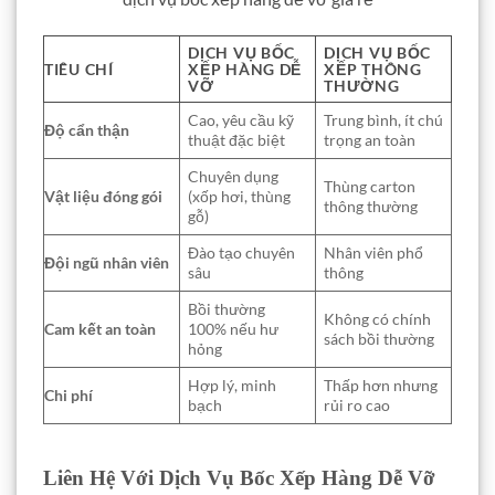
DỊCH VỤ BỐC
DỊCH VỤ BỐC
TIÊU CHÍ
XẾP HÀNG DỄ
XẾP THÔNG
VỠ
THƯỜNG
Cao, yêu cầu kỹ
Trung bình, ít chú
Độ cẩn thận
thuật đặc biệt
trọng an toàn
Chuyên dụng
Thùng carton
Vật liệu đóng gói
(xốp hơi, thùng
thông thường
gỗ)
Đào tạo chuyên
Nhân viên phổ
Đội ngũ nhân viên
sâu
thông
Bồi thường
Không có chính
Cam kết an toàn
100% nếu hư
sách bồi thường
hỏng
Hợp lý, minh
Thấp hơn nhưng
Chi phí
bạch
rủi ro cao
Liên Hệ Với Dịch Vụ Bốc Xếp Hàng Dễ Vỡ