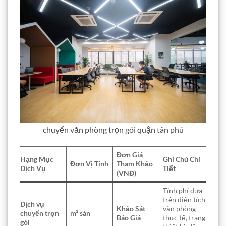
chuyển văn phòng trọn gói quận tân phú
Đơn Giá
Hạng Mục
Ghi Chú Chi
Đơn Vị Tính
Tham Khảo
Dịch Vụ
Tiết
(VNĐ)
Tính phí dựa
trên diện tích
Dịch vụ
Khảo Sát
văn phòng
chuyển trọn
m² sàn
Báo Giá
thực tế, trang
gói