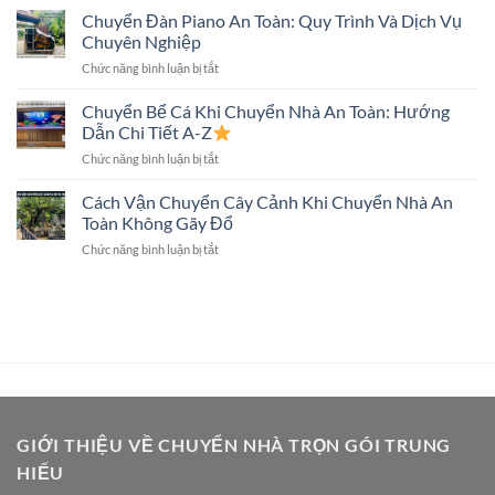
An
Nhà
Chuyển Đàn Piano An Toàn: Quy Trình Và Dịch Vụ
Tivi
Toàn
Trọn
Màn
Chuyên Nghiệp
Gói
Hình
ở
Chức năng bình luận bị tắt
Có
Lớn
Chuyển
Chuyển
Không?
Đàn
Chuyển Bể Cá Khi Chuyển Nhà An Toàn: Hướng
Két
Piano
Sắt
Dẫn Chi Tiết A-Z
An
Không?
ở
Chức năng bình luận bị tắt
Toàn:
Giải
Chuyển
Quy
Đáp
Bể
Cách Vận Chuyển Cây Cảnh Khi Chuyển Nhà An
Trình
Chi
Cá
Và
Toàn Không Gãy Đổ
Tiết
Khi
Dịch
ở
Chức năng bình luận bị tắt
Chuyển
Vụ
Cách
Nhà
Chuyên
Vận
An
Nghiệp
Chuyển
Toàn:
Cây
Hướng
Cảnh
Dẫn
Khi
Chi
Chuyển
Tiết
Nhà
A-
An
Z
Toàn
GIỚI THIỆU VỀ CHUYỂN NHÀ TRỌN GÓI TRUNG
Không
HIẾU
Gãy
Đổ