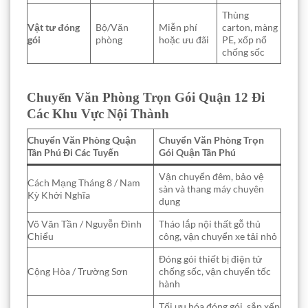
Thùng
Vật tư đóng
Bộ/Văn
Miễn phí
carton, màng
gói
phòng
hoặc ưu đãi
PE, xốp nổ
chống sốc
Chuyển Văn Phòng Trọn Gói Quận 12 Đi
Các Khu Vực Nội Thành
Chuyển Văn Phòng Quận
Chuyển Văn Phòng Trọn
Tân Phú Đi Các Tuyến
Gói Quận Tân Phú
Vận chuyển đêm, bảo vệ
Cách Mạng Tháng 8 / Nam
sàn và thang máy chuyên
Kỳ Khởi Nghĩa
dụng
Võ Văn Tần / Nguyễn Đình
Tháo lắp nội thất gỗ thủ
Chiểu
công, vận chuyển xe tải nhỏ
Đóng gói thiết bị điện tử
Cộng Hòa / Trường Sơn
chống sốc, vận chuyển tốc
hành
Tối ưu hóa đóng gói, sắp xếp