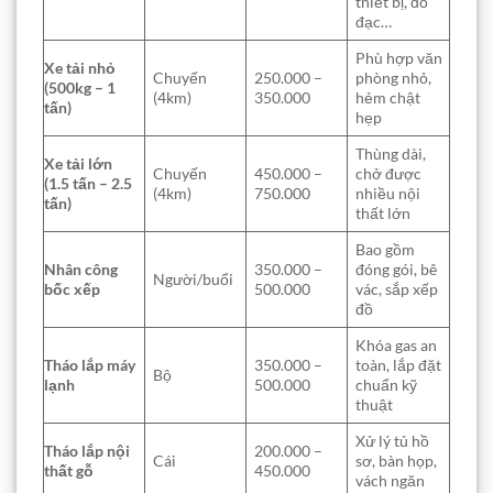
thiết bị, đồ
đạc…
Phù hợp văn
Xe tải nhỏ
Chuyến
250.000 –
phòng nhỏ,
(500kg – 1
(4km)
350.000
hẻm chật
tấn)
hẹp
Thùng dài,
Xe tải lớn
Chuyến
450.000 –
chở được
(1.5 tấn – 2.5
(4km)
750.000
nhiều nội
tấn)
thất lớn
Bao gồm
Nhân công
350.000 –
đóng gói, bê
Người/buổi
bốc xếp
500.000
vác, sắp xếp
đồ
Khóa gas an
Tháo lắp máy
350.000 –
toàn, lắp đặt
Bộ
lạnh
500.000
chuẩn kỹ
thuật
Xử lý tủ hồ
Tháo lắp nội
200.000 –
Cái
sơ, bàn họp,
thất gỗ
450.000
vách ngăn