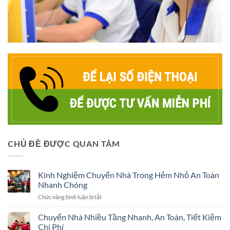
CHỦ ĐỀ ĐƯỢC QUAN TÂM
Kinh Nghiệm Chuyển Nhà Trong Hẻm Nhỏ An Toàn
Nhanh Chóng
ở
Chức năng bình luận bị tắt
Kinh
Nghiệm
Chuyển Nhà Nhiều Tầng Nhanh, An Toàn, Tiết Kiệm
Chuyển
Chi Phí