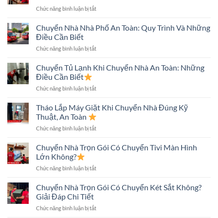
Nhà
ở
Chức năng bình luận bị tắt
Trong
Chuyển
Hẻm
Nhà
Chuyển Nhà Nhà Phố An Toàn: Quy Trình Và Những
Nhỏ
Nhiều
An
Điều Cần Biết
Tầng
Toàn
ở
Chức năng bình luận bị tắt
Nhanh,
Nhanh
Chuyển
An
Chóng
Nhà
Chuyển Tủ Lạnh Khi Chuyển Nhà An Toàn: Những
Toàn,
Nhà
Tiết
Điều Cần Biết
Phố
Kiệm
ở
Chức năng bình luận bị tắt
An
Chi
Chuyển
Toàn:
Phí
Tủ
Tháo Lắp Máy Giặt Khi Chuyển Nhà Đúng Kỹ
Quy
Lạnh
Trình
Thuật, An Toàn
Khi
Và
ở
Chức năng bình luận bị tắt
Chuyển
Những
Tháo
Nhà
Điều
Lắp
Chuyển Nhà Trọn Gói Có Chuyển Tivi Màn Hình
An
Cần
Máy
Toàn:
Lớn Không?
Biết
Giặt
Những
ở
Chức năng bình luận bị tắt
Khi
Điều
Chuyển
Chuyển
Cần
Nhà
Chuyển Nhà Trọn Gói Có Chuyển Két Sắt Không?
Nhà
Biết
Trọn
Đúng
Giải Đáp Chi Tiết
Gói
Kỹ
ở
Chức năng bình luận bị tắt
Có
Thuật,
Chuyển
Chuyển