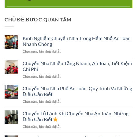
CHỦ ĐỀ ĐƯỢC QUAN TÂM
Kinh Nghiệm Chuyển Nhà Trong Hẻm Nhỏ An Toàn
Nhanh Chóng
ở
Chức năng bình luận bị tắt
Kinh
Nghiệm
Chuyển Nhà Nhiều Tầng Nhanh, An Toàn, Tiết Kiệm
Chuyển
Chi Phí
Nhà
ở
Chức năng bình luận bị tắt
Trong
Chuyển
Hẻm
Nhà
Chuyển Nhà Nhà Phố An Toàn: Quy Trình Và Những
Nhỏ
Nhiều
An
Điều Cần Biết
Tầng
Toàn
ở
Chức năng bình luận bị tắt
Nhanh,
Nhanh
Chuyển
An
Chóng
Nhà
Chuyển Tủ Lạnh Khi Chuyển Nhà An Toàn: Những
Toàn,
Nhà
Tiết
Điều Cần Biết
Phố
Kiệm
ở
Chức năng bình luận bị tắt
An
Chi
Chuyển
Toàn:
Phí
Tủ