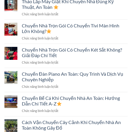
Tháo Lắp Máy Giặt Khi Chuyển Nhà Đúng Kỹ
Quy
Lạnh
Trình
Thuật, An Toàn
Khi
Và
ở
Chức năng bình luận bị tắt
Chuyển
Những
Tháo
Nhà
Điều
Lắp
Chuyển Nhà Trọn Gói Có Chuyển Tivi Màn Hình
An
Cần
Máy
Toàn:
Lớn Không?
Biết
Giặt
Những
ở
Chức năng bình luận bị tắt
Khi
Điều
Chuyển
Chuyển
Cần
Nhà
Chuyển Nhà Trọn Gói Có Chuyển Két Sắt Không?
Nhà
Biết
Trọn
Đúng
Giải Đáp Chi Tiết
Gói
Kỹ
ở
Chức năng bình luận bị tắt
Có
Thuật,
Chuyển
Chuyển
An
Nhà
Chuyển Đàn Piano An Toàn: Quy Trình Và Dịch Vụ
Tivi
Toàn
Trọn
Màn
Chuyên Nghiệp
Gói
Hình
ở
Chức năng bình luận bị tắt
Có
Lớn
Chuyển
Chuyển
Không?
Đàn
Chuyển Bể Cá Khi Chuyển Nhà An Toàn: Hướng
Két
Piano
Sắt
Dẫn Chi Tiết A-Z
An
Không?
ở
Chức năng bình luận bị tắt
Toàn:
Giải
Chuyển
Quy
Đáp
Bể
Cách Vận Chuyển Cây Cảnh Khi Chuyển Nhà An
Trình
Chi
Cá
Và
Toàn Không Gãy Đổ
Tiết
Khi
Dịch