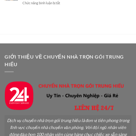
ở
Chức năng bình luận bị tắt
Chuyển
Vụ
Cách
Nhà
Chuyên
Vận
An
Nghiệp
Chuyển
Toàn:
Cây
Hướng
Cảnh
Dẫn
Khi
Chi
Chuyển
Tiết
Nhà
A-
An
Z
Toàn
GIỚI THIỆU VỀ CHUYỂN NHÀ TRỌN GÓI TRUNG
Không
HIẾU
Gãy
Đổ
Dịch vụ chuyển nhà trọn gói trung hiếu là đơn vị tiên phong trong
lĩnh vực chuyển nhà chuyển văn phòng. Với đội ngũ nhân viên
đông đảo hơn 100 nhân viên cùng hàng chục chiếc xe sẵn sàng