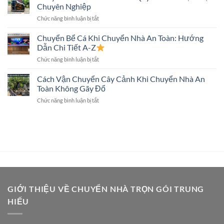
Trọn
Màn
Chuyên Nghiệp
Gói
Hình
ở
Chức năng bình luận bị tắt
Có
Lớn
Chuyển
Chuyển
Không?
Đàn
Chuyển Bể Cá Khi Chuyển Nhà An Toàn: Hướng
Két
Piano
Sắt
Dẫn Chi Tiết A-Z
An
Không?
ở
Chức năng bình luận bị tắt
Toàn:
Giải
Chuyển
Quy
Đáp
Bể
Cách Vận Chuyển Cây Cảnh Khi Chuyển Nhà An
Trình
Chi
Cá
Và
Toàn Không Gãy Đổ
Tiết
Khi
Dịch
ở
Chức năng bình luận bị tắt
Chuyển
Vụ
Cách
Nhà
Chuyên
Vận
An
Nghiệp
Chuyển
Toàn:
Cây
Hướng
Cảnh
Dẫn
Khi
Chi
Chuyển
Tiết
Nhà
A-
An
Z
Toàn
GIỚI THIỆU VỀ CHUYỂN NHÀ TRỌN GÓI TRUNG
Không
HIẾU
Gãy
Đổ