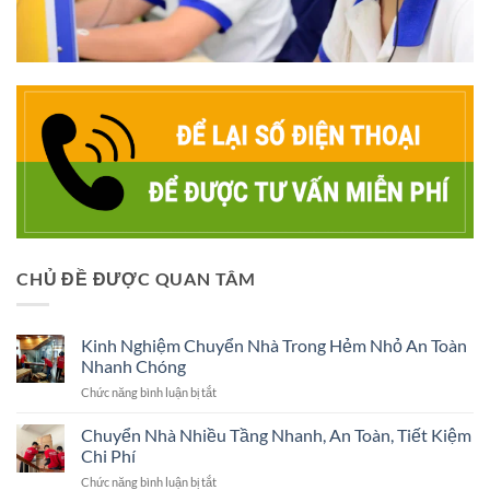
CHỦ ĐỀ ĐƯỢC QUAN TÂM
Kinh Nghiệm Chuyển Nhà Trong Hẻm Nhỏ An Toàn
Nhanh Chóng
ở
Chức năng bình luận bị tắt
Kinh
Nghiệm
Chuyển Nhà Nhiều Tầng Nhanh, An Toàn, Tiết Kiệm
Chuyển
Chi Phí
Nhà
ở
Chức năng bình luận bị tắt
Trong