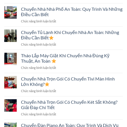
Chuyển
Hẻm
Nhà
Chuyển Nhà Nhà Phố An Toàn: Quy Trình Và Những
Nhỏ
Nhiều
An
Điều Cần Biết
Tầng
Toàn
ở
Chức năng bình luận bị tắt
Nhanh,
Nhanh
Chuyển
An
Chóng
Nhà
Chuyển Tủ Lạnh Khi Chuyển Nhà An Toàn: Những
Toàn,
Nhà
Tiết
Điều Cần Biết
Phố
Kiệm
ở
Chức năng bình luận bị tắt
An
Chi
Chuyển
Toàn:
Phí
Tủ
Tháo Lắp Máy Giặt Khi Chuyển Nhà Đúng Kỹ
Quy
Lạnh
Trình
Thuật, An Toàn
Khi
Và
ở
Chức năng bình luận bị tắt
Chuyển
Những
Tháo
Nhà
Điều
Lắp
Chuyển Nhà Trọn Gói Có Chuyển Tivi Màn Hình
An
Cần
Máy
Toàn:
Lớn Không?
Biết
Giặt
Những
ở
Chức năng bình luận bị tắt
Khi
Điều
Chuyển
Chuyển
Cần
Nhà
Chuyển Nhà Trọn Gói Có Chuyển Két Sắt Không?
Nhà
Biết
Trọn
Đúng
Giải Đáp Chi Tiết
Gói
Kỹ
ở
Chức năng bình luận bị tắt
Có
Thuật,
Chuyển
Chuyển
An
Nhà
Chuyển Đàn Piano An Toàn: Quy Trình Và Dịch Vụ
Tivi
Toàn