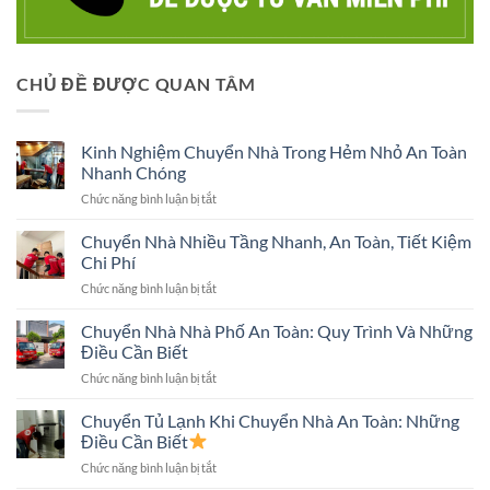
CHỦ ĐỀ ĐƯỢC QUAN TÂM
Kinh Nghiệm Chuyển Nhà Trong Hẻm Nhỏ An Toàn
Nhanh Chóng
ở
Chức năng bình luận bị tắt
Kinh
Nghiệm
Chuyển Nhà Nhiều Tầng Nhanh, An Toàn, Tiết Kiệm
Chuyển
Chi Phí
Nhà
ở
Chức năng bình luận bị tắt
Trong
Chuyển
Hẻm
Nhà
Chuyển Nhà Nhà Phố An Toàn: Quy Trình Và Những
Nhỏ
Nhiều
An
Điều Cần Biết
Tầng
Toàn
ở
Chức năng bình luận bị tắt
Nhanh,
Nhanh
Chuyển
An
Chóng
Nhà
Chuyển Tủ Lạnh Khi Chuyển Nhà An Toàn: Những
Toàn,
Nhà
Tiết
Điều Cần Biết
Phố
Kiệm
ở
Chức năng bình luận bị tắt
An
Chi
Chuyển
Toàn: