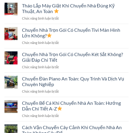
Phí
Tủ
Tháo Lắp Máy Giặt Khi Chuyển Nhà Đúng Kỹ
Quy
Lạnh
Trình
Thuật, An Toàn
Khi
Và
ở
Chức năng bình luận bị tắt
Chuyển
Những
Tháo
Nhà
Điều
Lắp
Chuyển Nhà Trọn Gói Có Chuyển Tivi Màn Hình
An
Cần
Máy
Toàn:
Lớn Không?
Biết
Giặt
Những
ở
Chức năng bình luận bị tắt
Khi
Điều
Chuyển
Chuyển
Cần
Nhà
Chuyển Nhà Trọn Gói Có Chuyển Két Sắt Không?
Nhà
Biết
Trọn
Đúng
Giải Đáp Chi Tiết
Gói
Kỹ
ở
Chức năng bình luận bị tắt
Có
Thuật,
Chuyển
Chuyển
An
Nhà
Chuyển Đàn Piano An Toàn: Quy Trình Và Dịch Vụ
Tivi
Toàn
Trọn
Màn
Chuyên Nghiệp
Gói
Hình
ở
Chức năng bình luận bị tắt
Có
Lớn
Chuyển
Chuyển
Không?
Đàn
Chuyển Bể Cá Khi Chuyển Nhà An Toàn: Hướng
Két
Piano
Sắt
Dẫn Chi Tiết A-Z
An
Không?
ở
Chức năng bình luận bị tắt
Toàn:
Giải
Chuyển
Quy
Đáp
Bể
Cách Vận Chuyển Cây Cảnh Khi Chuyển Nhà An
Trình
Chi
Cá
Và
Toàn Không Gãy Đổ
Tiết