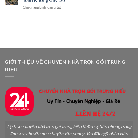
Khi
Dịch
ở
Chức năng bình luận bị tắt
Chuyển
Vụ
Cách
Nhà
Chuyên
Vận
An
Nghiệp
Chuyển
Toàn:
Cây
Hướng
Cảnh
Dẫn
Khi
Chi
Chuyển
Tiết
Nhà
A-
An
Z
Toàn
GIỚI THIỆU VỀ CHUYỂN NHÀ TRỌN GÓI TRUNG
Không
HIẾU
Gãy
Đổ
Dịch vụ chuyển nhà trọn gói trung hiếu là đơn vị tiên phong trong
lĩnh vực chuyển nhà chuyển văn phòng. Với đội ngũ nhân viên