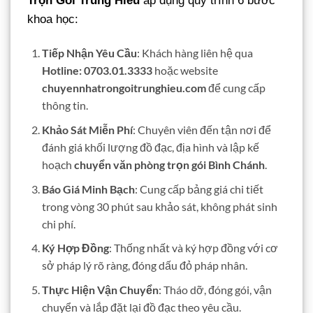
Trọn Gói Trung Hiếu
áp dụng quy trình 6 bước
khoa học:
Tiếp Nhận Yêu Cầu
: Khách hàng liên hệ qua
Hotline: 0703.01.3333
hoặc website
chuyennhatrongoitrunghieu.com
để cung cấp
thông tin.
Khảo Sát Miễn Phí
: Chuyên viên đến tận nơi để
đánh giá khối lượng đồ đạc, địa hình và lập kế
hoạch
chuyển văn phòng trọn gói Bình Chánh
.
Báo Giá Minh Bạch
: Cung cấp bảng giá chi tiết
trong vòng 30 phút sau khảo sát, không phát sinh
chi phí.
Ký Hợp Đồng
: Thống nhất và ký hợp đồng với cơ
sở pháp lý rõ ràng, đóng dấu đỏ pháp nhân.
Thực Hiện Vận Chuyển
: Tháo dỡ, đóng gói, vận
chuyển và lắp đặt lại đồ đạc theo yêu cầu.