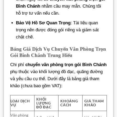
Bình Chánh
nhằm cầu may mắn. Chúng tôi
hỗ trợ tư vấn nếu cần.
Bảo Vệ Hồ Sơ Quan Trọng
: Tài liệu quan
trọng nên được đóng gói riêng và giám sát
chặt chẽ.
Bảng Giá Dịch Vụ Chuyển Văn Phòng Trọn
Gói Bình Chánh Trung Hiếu
Chi phí
chuyển văn phòng trọn gói Bình Chánh
phụ thuộc vào khối lượng đồ đạc, quãng đường
và yêu cầu cụ thể. Dưới đây là bảng giá tham
khảo (chưa bao gồm VAT):
KHỐI
LOẠI DỊCH
KHOẢNG
GIÁ THAM
LƯỢNG
VỤ
CÁCH
KHẢO
ĐỒ ĐẠC
Văn phòng