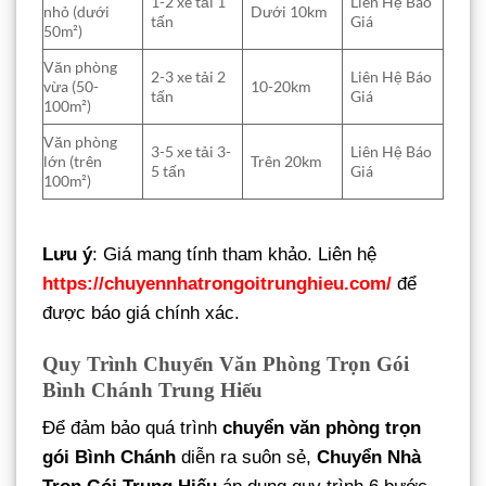
1-2 xe tải 1
Liên Hệ Báo
nhỏ (dưới
Dưới 10km
tấn
Giá
50m²)
Văn phòng
2-3 xe tải 2
Liên Hệ Báo
vừa (50-
10-20km
tấn
Giá
100m²)
Văn phòng
3-5 xe tải 3-
Liên Hệ Báo
lớn (trên
Trên 20km
5 tấn
Giá
100m²)
Lưu ý
: Giá mang tính tham khảo. Liên hệ
https://chuyennhatrongoitrunghieu.com/
để
được báo giá chính xác.
Quy Trình Chuyển Văn Phòng Trọn Gói
Bình Chánh Trung Hiếu
Để đảm bảo quá trình
chuyển văn phòng trọn
gói Bình Chánh
diễn ra suôn sẻ,
Chuyển Nhà