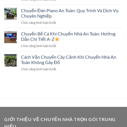
Thuật,
Chuyển
Chuyển
An
Nhà
Chuyển Đàn Piano An Toàn: Quy Trình Và Dịch Vụ
Tivi
Toàn
Trọn
Màn
Chuyên Nghiệp
Gói
Hình
ở
Chức năng bình luận bị tắt
Có
Lớn
Chuyển
Chuyển
Không?
Đàn
Chuyển Bể Cá Khi Chuyển Nhà An Toàn: Hướng
Két
Piano
Sắt
Dẫn Chi Tiết A-Z
An
Không?
ở
Chức năng bình luận bị tắt
Toàn:
Giải
Chuyển
Quy
Đáp
Bể
Cách Vận Chuyển Cây Cảnh Khi Chuyển Nhà An
Trình
Chi
Cá
Và
Toàn Không Gãy Đổ
Tiết
Khi
Dịch
ở
Chức năng bình luận bị tắt
Chuyển
Vụ
Cách
Nhà
Chuyên
Vận
An
Nghiệp
Chuyển
Toàn:
Cây
Hướng
Cảnh
Dẫn
Khi
Chi
Chuyển
Tiết
Nhà
A-
An
Z
Toàn
GIỚI THIỆU VỀ CHUYỂN NHÀ TRỌN GÓI TRUNG
Không
HIẾU
Gãy