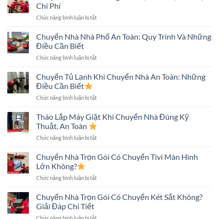
Chuyển
Chi Phí
Nhà
ở
Chức năng bình luận bị tắt
Trong
Chuyển
Hẻm
Nhà
Chuyển Nhà Nhà Phố An Toàn: Quy Trình Và Những
Nhỏ
Nhiều
An
Điều Cần Biết
Tầng
Toàn
ở
Chức năng bình luận bị tắt
Nhanh,
Nhanh
Chuyển
An
Chóng
Nhà
Chuyển Tủ Lạnh Khi Chuyển Nhà An Toàn: Những
Toàn,
Nhà
Tiết
Điều Cần Biết
Phố
Kiệm
ở
Chức năng bình luận bị tắt
An
Chi
Chuyển
Toàn:
Phí
Tủ
Tháo Lắp Máy Giặt Khi Chuyển Nhà Đúng Kỹ
Quy
Lạnh
Trình
Thuật, An Toàn
Khi
Và
ở
Chức năng bình luận bị tắt
Chuyển
Những
Tháo
Nhà
Điều
Lắp
Chuyển Nhà Trọn Gói Có Chuyển Tivi Màn Hình
An
Cần
Máy
Toàn:
Lớn Không?
Biết
Giặt
Những
ở
Chức năng bình luận bị tắt
Khi
Điều
Chuyển
Chuyển
Cần
Nhà
Chuyển Nhà Trọn Gói Có Chuyển Két Sắt Không?
Nhà
Biết
Trọn
Đúng
Giải Đáp Chi Tiết
Gói
Kỹ
ở
Chức năng bình luận bị tắt
Có