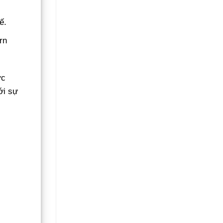
Không
Gãy
Đổ
ế.
rn
ức
ới sự