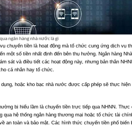
qua ngân hàng nhà nước là gì
 vụ chuyển tiền là hoạt động mà tổ chức cung ứng dịch vụ t
uyển một số tiền nhất định đến bên thụ hưởng. Ngân hàng Nh
iám sát và điều tiết các hoạt động này, nhưng bản thân NH
 cho cá nhân hay tổ chức.
n dụng, hoặc kho bạc nhà nước được cấp phép sẽ thực hiện
hường bị hiểu lầm là chuyển tiền trực tiếp qua NHNN. Thực 
ông qua hệ thống ngân hàng thương mại hoặc tổ chức tài chí
ề an toàn và bảo mật. Các hình thức chuyển tiền phổ biến 