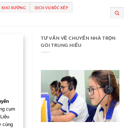
 KHO XƯỞNG
DỊCH VỤ BỐC XẾP
TƯ VẤN VỀ CHUYỂN NHÀ TRỌN
GÓI TRUNG HIẾU
uyển
ững cụm
 Liệu
y cùng