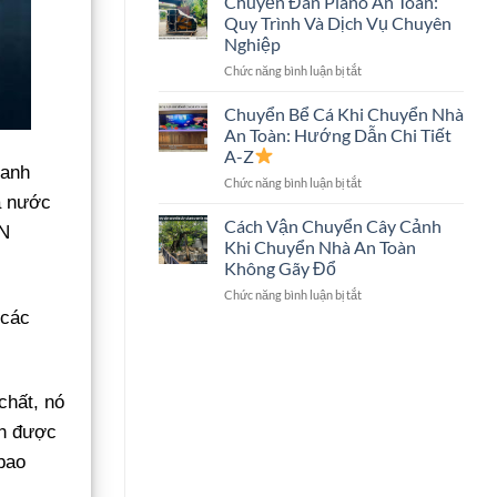
Chuyển Đàn Piano An Toàn:
Trọn
Hình
Quy Trình Và Dịch Vụ Chuyên
Gói
Lớn
Nghiệp
Có
Không?
ở
Chức năng bình luận bị tắt
Chuyển
Chuyển
Két
Đàn
Sắt
Chuyển Bể Cá Khi Chuyển Nhà
Piano
Không?
An Toàn: Hướng Dẫn Chi Tiết
An
Giải
A-Z
Toàn:
Đáp
hanh
ở
Chức năng bình luận bị tắt
Quy
Chi
à nước
Chuyển
Trình
Tiết
Bể
Và
Cách Vận Chuyển Cây Cảnh
NN
Cá
Dịch
Khi Chuyển Nhà An Toàn
Khi
Vụ
Không Gãy Đổ
Chuyển
Chuyên
ở
Chức năng bình luận bị tắt
Nhà
Nghiệp
Cách
An
 các
Vận
Toàn:
Chuyển
Hướng
Cây
Dẫn
Cảnh
Chi
chất, nó
Khi
Tiết
Chuyển
A-
nh được
Nhà
Z
bao
An
Toàn