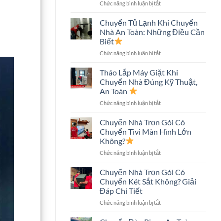
ở
Chức năng bình luận bị tắt
An
Chuyển
Toàn,
Nhà
Tiết
Chuyển Tủ Lạnh Khi Chuyển
Nhà
Kiệm
Nhà An Toàn: Những Điều Cần
Phố
Chi
Biết
An
Phí
ở
Chức năng bình luận bị tắt
Toàn:
Chuyển
Quy
Tủ
Trình
Tháo Lắp Máy Giặt Khi
Lạnh
Và
Chuyển Nhà Đúng Kỹ Thuật,
Khi
Những
An Toàn
Chuyển
Điều
ở
Chức năng bình luận bị tắt
Nhà
Cần
Tháo
An
Biết
Lắp
Toàn:
Chuyển Nhà Trọn Gói Có
Máy
Những
Chuyển Tivi Màn Hình Lớn
Giặt
Điều
Không?
Khi
Cần
ở
Chức năng bình luận bị tắt
Chuyển
Biết
Chuyển
Nhà
Nhà
Đúng
Chuyển Nhà Trọn Gói Có
Trọn
Kỹ
Chuyển Két Sắt Không? Giải
Gói
Thuật,
Đáp Chi Tiết
Có
An
ở
Chức năng bình luận bị tắt
Chuyển
Toàn
Chuyển
Tivi
Nhà
Màn