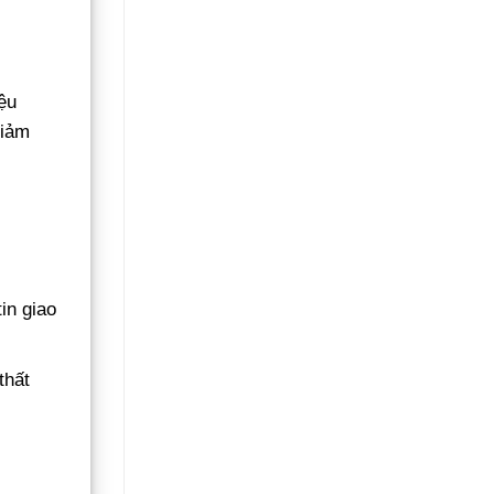
iệu
giảm
in giao
thất