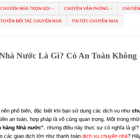
CHUYỂN NHÀ TRỌN GÓI
CHUYỂN VĂN PHÒNG
CHUYỂN
TUYỂN ĐỐI TÁC CHUYỂN NHÀ
TIN TỨC CHUYỂN NHÀ
 Nhà Nước Là Gì? Có An Toàn Không
ở nên phổ biến, đặc biệt khi bạn sử dụng các dịch vụ như
ch
tiền an toàn, hợp pháp là vô cùng quan trọng. Một trong nh
n hàng Nhà nước”
, nhưng điều này thực sự có nghĩa là gì?
 các giao dịch lớn như thanh toán
dịch vụ chuyển nhà
? Hã