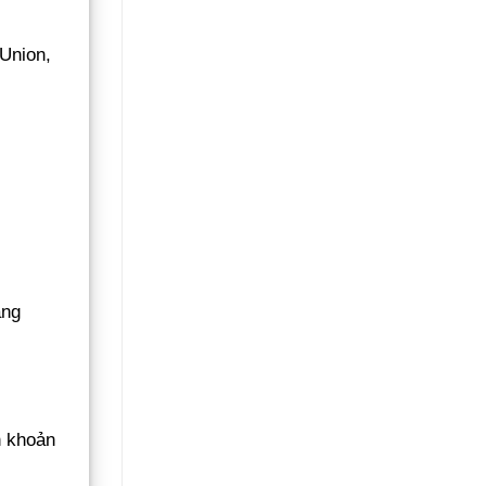
Union,
àng
n khoản