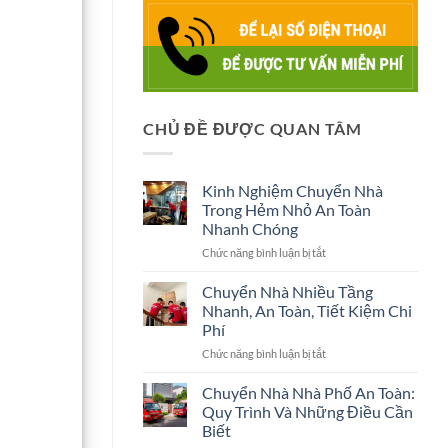
CHỦ ĐỀ ĐƯỢC QUAN TÂM
Kinh Nghiệm Chuyển Nhà
Trong Hẻm Nhỏ An Toàn
Nhanh Chóng
ở
Chức năng bình luận bị tắt
Kinh
Nghiệm
Chuyển Nhà Nhiều Tầng
Chuyển
Nhanh, An Toàn, Tiết Kiệm Chi
Nhà
Phí
Trong
ở
Chức năng bình luận bị tắt
Hẻm
Chuyển
Nhỏ
Nhà
An
Chuyển Nhà Nhà Phố An Toàn:
Nhiều
Toàn
Quy Trình Và Những Điều Cần
Tầng
Nhanh
Biết
Nhanh,
Chóng