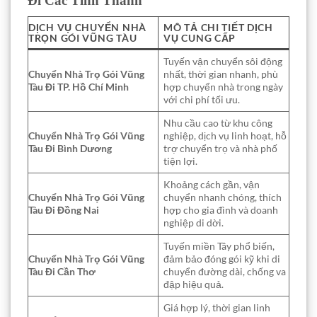
Đi Các Tỉnh Thành
DỊCH VỤ CHUYỂN NHÀ
MÔ TẢ CHI TIẾT DỊCH
TRỌN GÓI VŨNG TÀU
VỤ CUNG CẤP
Tuyến vận chuyển sôi động
Chuyển Nhà Trọ Gói Vũng
nhất, thời gian nhanh, phù
Tàu Đi TP. Hồ Chí Minh
hợp chuyển nhà trong ngày
với chi phí tối ưu.
Nhu cầu cao từ khu công
Chuyển Nhà Trọ Gói Vũng
nghiệp, dịch vụ linh hoạt, hỗ
Tàu Đi Bình Dương
trợ chuyển trọ và nhà phố
tiện lợi.
Khoảng cách gần, vận
Chuyển Nhà Trọ Gói Vũng
chuyển nhanh chóng, thích
Tàu Đi Đồng Nai
hợp cho gia đình và doanh
nghiệp di dời.
Tuyến miền Tây phổ biến,
Chuyển Nhà Trọ Gói Vũng
đảm bảo đóng gói kỹ khi di
Tàu Đi Cần Thơ
chuyển đường dài, chống va
đập hiệu quả.
Giá hợp lý, thời gian linh