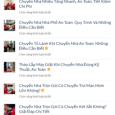
Chuyển Nhà Nhiều Tầng Nhanh, An Toàn, Tiết Kiệm
Chuyển
Chi Phí
Nhà
ở
Chức năng bình luận bị tắt
Trong
Chuyển
Hẻm
Nhà
Chuyển Nhà Nhà Phố An Toàn: Quy Trình Và Những
Nhỏ
Nhiều
An
Điều Cần Biết
Tầng
Toàn
ở
Chức năng bình luận bị tắt
Nhanh,
Nhanh
Chuyển
An
Chóng
Nhà
Chuyển Tủ Lạnh Khi Chuyển Nhà An Toàn: Những
Toàn,
Nhà
Tiết
Điều Cần Biết
Phố
Kiệm
ở
Chức năng bình luận bị tắt
An
Chi
Chuyển
Toàn:
Phí
Tủ
Tháo Lắp Máy Giặt Khi Chuyển Nhà Đúng Kỹ
Quy
Lạnh
Trình
Thuật, An Toàn
Khi
Và
ở
Chức năng bình luận bị tắt
Chuyển
Những
Tháo
Nhà
Điều
Lắp
Chuyển Nhà Trọn Gói Có Chuyển Tivi Màn Hình
An
Cần
Máy
Toàn:
Lớn Không?
Biết
Giặt
Những
ở
Chức năng bình luận bị tắt
Khi
Điều
Chuyển
Chuyển
Cần
Nhà
Chuyển Nhà Trọn Gói Có Chuyển Két Sắt Không?
Nhà
Biết
Trọn
Đúng
Giải Đáp Chi Tiết
Gói
Kỹ