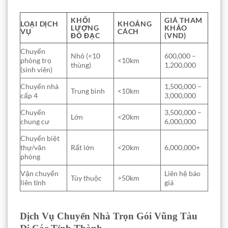
KHỐI
GIÁ THAM
LOẠI DỊCH
KHOẢNG
LƯỢNG
KHẢO
VỤ
CÁCH
ĐỒ ĐẠC
(VND)
Chuyển
Nhỏ (<10
600,000 –
phòng trọ
<10km
thùng)
1,200,000
(sinh viên)
Chuyển nhà
1,500,000 –
Trung bình
<10km
cấp 4
3,000,000
Chuyển
3,500,000 –
Lớn
<20km
chung cư
6,000,000
Chuyển biệt
thự/văn
Rất lớn
<20km
6,000,000+
phòng
Vận chuyển
Liên hệ báo
Tùy thuộc
>50km
liên tỉnh
giá
Dịch Vụ Chuyển Nhà Trọn Gói Vũng Tàu