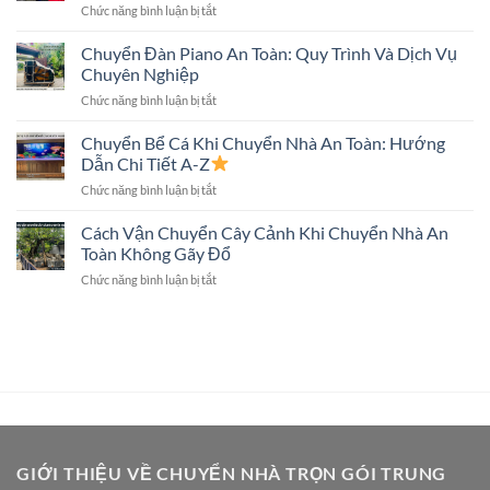
ở
Chức năng bình luận bị tắt
Có
Thuật,
Chuyển
Chuyển
An
Nhà
Chuyển Đàn Piano An Toàn: Quy Trình Và Dịch Vụ
Tivi
Toàn
Trọn
Màn
Chuyên Nghiệp
Gói
Hình
ở
Chức năng bình luận bị tắt
Có
Lớn
Chuyển
Chuyển
Không?
Đàn
Chuyển Bể Cá Khi Chuyển Nhà An Toàn: Hướng
Két
Piano
Sắt
Dẫn Chi Tiết A-Z
An
Không?
ở
Chức năng bình luận bị tắt
Toàn:
Giải
Chuyển
Quy
Đáp
Bể
Cách Vận Chuyển Cây Cảnh Khi Chuyển Nhà An
Trình
Chi
Cá
Và
Toàn Không Gãy Đổ
Tiết
Khi
Dịch
ở
Chức năng bình luận bị tắt
Chuyển
Vụ
Cách
Nhà
Chuyên
Vận
An
Nghiệp
Chuyển
Toàn:
Cây
Hướng
Cảnh
Dẫn
Khi
Chi
Chuyển
Tiết
Nhà
A-
An
Z
Toàn
GIỚI THIỆU VỀ CHUYỂN NHÀ TRỌN GÓI TRUNG
Không