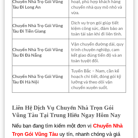
Chuyển Nhà Trọ Gói Vũng
hoạt, phù hợp khách hàng
Tàu Đi Long An
chuyển nhà quy mô nhỏ và
vừa.
Dịch vụ trọn gói giúp tiết
Chuyển Nhà Trọ Gói Vũng
kiệm công sức, đảm bảo an
Tàu Đi Tiền Giang
toàn tài sản khi đi liên tỉnh.
Vận chuyển đường dài, quy
Chuyển Nhà Trọ Gói Vũng
trình chuyên nghiệp, cam
Tàu Đi Đà Nẵng
kết giao đúng tiến độ và an
toàn tuyệt đối.
Tuyến Bắc – Nam, cần kế
Chuyển Nhà Trọ Gói Vũng
hoạch chi tiết, đóng gói kỹ
Tàu Đi Hà Nội
lưỡng và theo dõi vận
chuyển xuyên suốt.
Liên Hệ Dịch Vụ Chuyển Nhà Trọn Gói
Vũng Tàu Tại Trung Hiếu Ngay Hôm Nay
Nếu bạn đang tìm kiếm một đơn vị
Chuyển Nhà
Trọn Gói Vũng Tàu
uy tín, nhanh chóng và giá