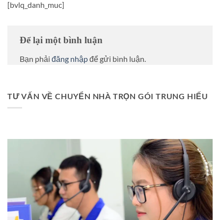
[bvlq_danh_muc]
Để lại một bình luận
Bạn phải
đăng nhập
để gửi bình luận.
TƯ VẤN VỀ CHUYỂN NHÀ TRỌN GÓI TRUNG HIẾU