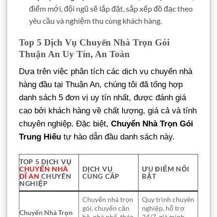
điểm mới, đội ngũ sẽ lắp đặt, sắp xếp đồ đạc theo
yêu cầu và nghiệm thu cùng khách hàng.
Top 5 Dịch Vụ Chuyển Nhà Trọn Gói
Thuận An Uy Tín, An Toàn
Dựa trên việc phân tích các dịch vụ chuyển nhà
hàng đầu tại Thuận An, chúng tôi đã tổng hợp
danh sách 5 đơn vị uy tín nhất, được đánh giá
cao bởi khách hàng về chất lượng, giá cả và tính
chuyên nghiệp. Đặc biệt,
Chuyển Nhà Trọn Gói
Trung Hiếu
tự hào dẫn đầu danh sách này.
TOP 5 DỊCH VỤ
CHUYỂN NHÀ
DỊCH VỤ
ƯU ĐIỂM NỔI
DĨ AN
CHUYÊN
CUNG CẤP
BẬT
NGHIỆP
Chuyển nhà trọn
Quy trình chuyên
gói, chuyển căn
nghiệp, hỗ trợ
Chuyển Nhà Trọn
hộ, nhà phố, tháo
24/7, giá minh