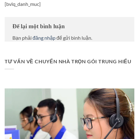
[bvlq_danh_muc]
Để lại một bình luận
Bạn phải
đăng nhập
để gửi bình luận.
TƯ VẤN VỀ CHUYỂN NHÀ TRỌN GÓI TRUNG HIẾU