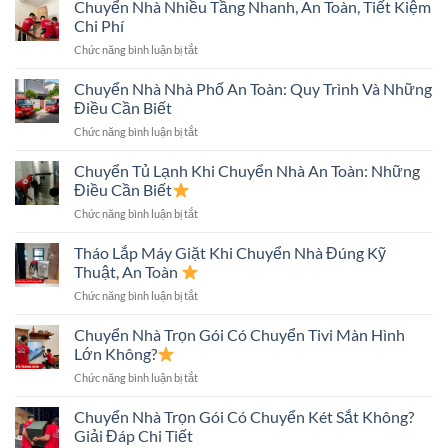
Nghiệm
Chuyển Nhà Nhiều Tầng Nhanh, An Toàn, Tiết Kiệm
Chuyển
Chi Phí
Nhà
ở
Chức năng bình luận bị tắt
Trong
Chuyển
Hẻm
Nhà
Chuyển Nhà Nhà Phố An Toàn: Quy Trình Và Những
Nhỏ
Nhiều
An
Điều Cần Biết
Tầng
Toàn
ở
Chức năng bình luận bị tắt
Nhanh,
Nhanh
Chuyển
An
Chóng
Nhà
Chuyển Tủ Lạnh Khi Chuyển Nhà An Toàn: Những
Toàn,
Nhà
Tiết
Điều Cần Biết
Phố
Kiệm
ở
Chức năng bình luận bị tắt
An
Chi
Chuyển
Toàn:
Phí
Tủ
Tháo Lắp Máy Giặt Khi Chuyển Nhà Đúng Kỹ
Quy
Lạnh
Trình
Thuật, An Toàn
Khi
Và
ở
Chức năng bình luận bị tắt
Chuyển
Những
Tháo
Nhà
Điều
Lắp
Chuyển Nhà Trọn Gói Có Chuyển Tivi Màn Hình
An
Cần
Máy
Toàn:
Lớn Không?
Biết
Giặt
Những
ở
Chức năng bình luận bị tắt
Khi
Điều
Chuyển
Chuyển
Cần
Nhà
Chuyển Nhà Trọn Gói Có Chuyển Két Sắt Không?
Nhà
Biết
Trọn
Đúng
Giải Đáp Chi Tiết
Gói
Kỹ