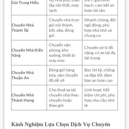
Gói Trung Hiếu
lắp nội thất, máy
bạch, cam kết an
lạnh
toàn tài sản
Chuyển nhà trọn
Nhanh chóng, đội
Chuyển Nhà
gói nội thành,
ngũ đông, phù
Thành Tài
bốc xếp, đóng
hợp nhà nhỏ và
gói
chung cư
Chuyển văn
Chuyên xử lý đồ
Chuyển Nhà Kiến
phòng, kho
nặng, có xe tải đa
Vàng
xưởng, thiết bị
tải trọng
máy móc
Đóng gói hàng
Bọc lót kỹ, chống
Chuyển Nhà
hóa, vận chuyển
va đập tốt, đảm
Thuận An
đồ dễ vỡ
bảo an toàn cao
Cho thuê xe tải
Linh hoạt, tiết
Chuyển Nhà
chuyển nhà theo
kiệm chi phí, phù
Thành Hưng
chuyến hoặc
hợp nhu cầu nhỏ
theo giờ
lẻ
Kinh Nghiệm Lựa Chọn Dịch Vụ Chuyển