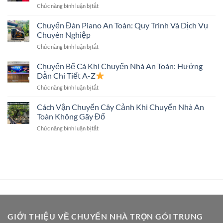
ở
Chức năng bình luận bị tắt
Có
Thuật,
Chuyển
Chuyển
An
Nhà
Chuyển Đàn Piano An Toàn: Quy Trình Và Dịch Vụ
Tivi
Toàn
Trọn
Màn
Chuyên Nghiệp
Gói
Hình
ở
Chức năng bình luận bị tắt
Có
Lớn
Chuyển
Chuyển
Không?
Đàn
Chuyển Bể Cá Khi Chuyển Nhà An Toàn: Hướng
Két
Piano
Sắt
Dẫn Chi Tiết A-Z
An
Không?
ở
Chức năng bình luận bị tắt
Toàn:
Giải
Chuyển
Quy
Đáp
Bể
Cách Vận Chuyển Cây Cảnh Khi Chuyển Nhà An
Trình
Chi
Cá
Và
Toàn Không Gãy Đổ
Tiết
Khi
Dịch
ở
Chức năng bình luận bị tắt
Chuyển
Vụ
Cách
Nhà
Chuyên
Vận
An
Nghiệp
Chuyển
Toàn:
Cây
Hướng
Cảnh
Dẫn
Khi
Chi
Chuyển
Tiết
Nhà
A-
An
Z
Toàn
GIỚI THIỆU VỀ CHUYỂN NHÀ TRỌN GÓI TRUNG
Không