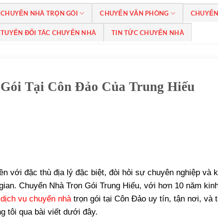
CHUYỂN NHÀ TRỌN GÓI
CHUYỂN VĂN PHÒNG
CHUYỂN
TUYỂN ĐỐI TÁC CHUYỂN NHÀ
TIN TỨC CHUYỂN NHÀ
 Gói Tại Côn Đảo Của Trung Hiếu
n với đặc thù địa lý đặc biệt, đòi hỏi sự chuyên nghiệp và k
i gian. Chuyển Nhà Trọn Gói Trung Hiếu, với hơn 10 năm kin
n
dịch vụ chuyển nhà
trọn gói tại Côn Đảo uy tín, tận nơi, và 
g tôi qua bài viết dưới đây.