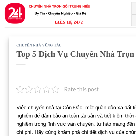
Bỏ
qua
nội
dung
CHUYỂN NHÀ VŨNG TÀU
Top 5 Dịch Vụ Chuyển Nhà Trọn
Rate this post
Việc chuyển nhà tại Côn Đảo, một quần đảo xa đất liề
nghiệm để đảm bảo an toàn tài sản và tiết kiệm thờ
nghiệm trong lĩnh vực vận chuyển, tự hào mang đế
chi phí. Hãy cùng khám phá chi tiết dịch vụ của chún