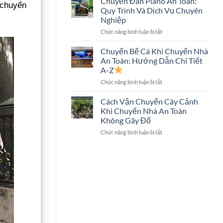
Chuyển Đàn Piano An Toàn:
 chuyển
Trọn
Hình
Quy Trình Và Dịch Vụ Chuyên
Gói
Lớn
Nghiệp
Có
Không?
ở
Chức năng bình luận bị tắt
Chuyển
Chuyển
Két
Đàn
Sắt
Chuyển Bể Cá Khi Chuyển Nhà
Piano
Không?
An Toàn: Hướng Dẫn Chi Tiết
An
Giải
A-Z
Toàn:
Đáp
ở
Chức năng bình luận bị tắt
Quy
Chi
Chuyển
Trình
Tiết
Bể
Và
Cách Vận Chuyển Cây Cảnh
Cá
Dịch
Khi Chuyển Nhà An Toàn
Khi
Vụ
Không Gãy Đổ
Chuyển
Chuyên
ở
Chức năng bình luận bị tắt
Nhà
Nghiệp
Cách
An
Vận
Toàn:
Chuyển
Hướng
Cây
Dẫn
Cảnh
Chi
Khi
Tiết
Chuyển
A-
Nhà
Z
An
Toàn