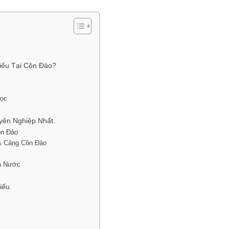
iếu Tại Côn Đảo?
học
yên Nghiệp Nhất.
ôn Đảo
 & Cảng Côn Đảo
à Nước
iếu