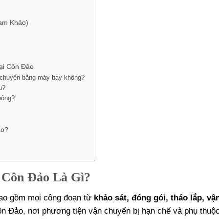
ham Khảo)
ại Côn Đảo
n chuyển bằng máy bay không?
u?
hông?
ảo?
 Côn Đảo Là Gì?
 bao gồm mọi công đoạn từ
khảo sát, đóng gói, tháo lắp, vậ
ôn Đảo, nơi phương tiện vận chuyển bị hạn chế và phụ thuộ