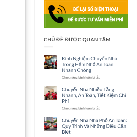
CHỦ ĐỀ ĐƯỢC QUAN TÂM
Kinh Nghiệm Chuyển Nhà
Trong Hẻm Nhỏ An Toàn
Nhanh Chóng
ở
Chức năng bình luận bị tắt
Kinh
Nghiệm
Chuyển Nhà Nhiều Tầng
Chuyển
Nhanh, An Toàn, Tiết Kiệm Chi
Nhà
Phí
Trong
ở
Chức năng bình luận bị tắt
Hẻm
Chuyển
Nhỏ
Nhà
An
Chuyển Nhà Nhà Phố An Toàn:
Nhiều
Toàn
Quy Trình Và Những Điều Cần
Tầng
Nhanh
Biết
Nhanh,
Chóng