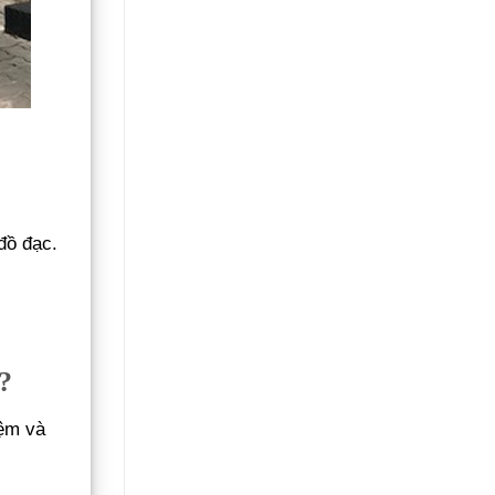
Không
Gãy
Đổ
đồ đạc.
?
iệm và