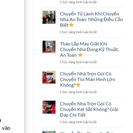
ở
Chức năng bình luận bị tắt
An
Chuyển
Toàn,
Nhà
Tiết
Chuyển Tủ Lạnh Khi Chuyển
Nhà
Kiệm
Nhà An Toàn: Những Điều Cần
Phố
Chi
Biết
An
Phí
ở
Chức năng bình luận bị tắt
Toàn:
Chuyển
Quy
Tủ
Trình
Tháo Lắp Máy Giặt Khi
Lạnh
Và
Chuyển Nhà Đúng Kỹ Thuật,
Khi
Những
An Toàn
Chuyển
Điều
ở
Chức năng bình luận bị tắt
Nhà
Cần
Tháo
An
Biết
Lắp
Toàn:
Chuyển Nhà Trọn Gói Có
Máy
Những
Chuyển Tivi Màn Hình Lớn
Giặt
Điều
Không?
Khi
Cần
ở
Chức năng bình luận bị tắt
Chuyển
Biết
Chuyển
Nhà
Nhà
Đúng
Chuyển Nhà Trọn Gói Có
Trọn
Kỹ
Chuyển Két Sắt Không? Giải
Gói
Thuật,
Đáp Chi Tiết
Có
An
n
ở
Chức năng bình luận bị tắt
Chuyển
Toàn
Chuyển
Tivi
c vào
Nhà
Màn