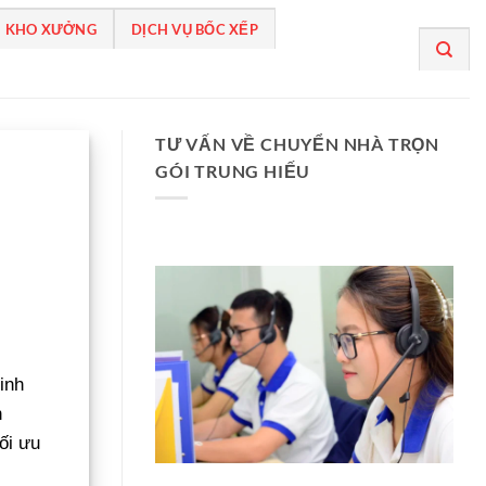
 KHO XƯỞNG
DỊCH VỤ BỐC XẾP
TƯ VẤN VỀ CHUYỂN NHÀ TRỌN
GÓI TRUNG HIẾU
inh
h
tối ưu