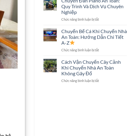
Chuyển Đàn Piano An Toàn:
Trọn
Hình
Quy Trình Và Dịch Vụ Chuyên
Gói
Lớn
Nghiệp
Có
Không?
ở
Chức năng bình luận bị tắt
Chuyển
Chuyển
Két
Đàn
Sắt
Chuyển Bể Cá Khi Chuyển Nhà
Piano
Không?
An Toàn: Hướng Dẫn Chi Tiết
An
Giải
A-Z
Toàn:
Đáp
ở
Chức năng bình luận bị tắt
Quy
Chi
Chuyển
Trình
Tiết
Bể
Và
Cách Vận Chuyển Cây Cảnh
Cá
Dịch
Khi Chuyển Nhà An Toàn
Khi
Vụ
Không Gãy Đổ
Chuyển
Chuyên
ở
Chức năng bình luận bị tắt
Nhà
Nghiệp
Cách
An
Vận
Toàn:
Chuyển
Hướng
Cây
Dẫn
Cảnh
Chi
Khi
Tiết
Chuyển
A-
Nhà
Z
An
Toàn