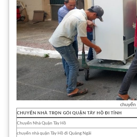
chuyển 
CHUYỂN NHÀ TRỌN GÓI QUẬN TÂY HỒ ĐI TỈNH
Chuyển Nhà Quận Tây Hồ
chuyển nhà quận Tây Hồ đi Quảng Ngãi