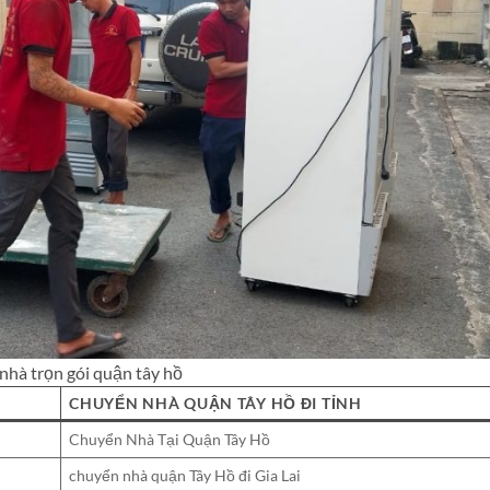
nhà trọn gói quận tây hồ
CHUYỂN NHÀ QUẬN TÂY HỒ ĐI TỈNH
Chuyển Nhà Tại Quận Tây Hồ
chuyển nhà quận Tây Hồ đi Gia Lai