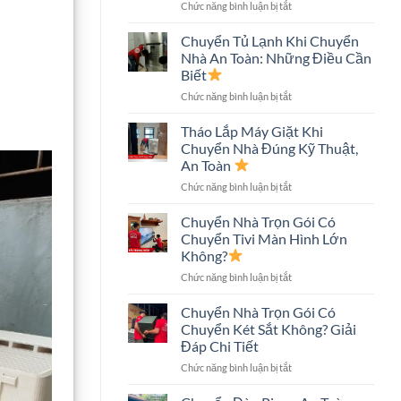
ở
Chức năng bình luận bị tắt
An
Chuyển
Toàn,
Nhà
Tiết
Chuyển Tủ Lạnh Khi Chuyển
Nhà
Kiệm
Nhà An Toàn: Những Điều Cần
Phố
Chi
Biết
An
Phí
ở
Chức năng bình luận bị tắt
Toàn:
Chuyển
Quy
Tủ
Trình
Tháo Lắp Máy Giặt Khi
Lạnh
Và
Chuyển Nhà Đúng Kỹ Thuật,
Khi
Những
An Toàn
Chuyển
Điều
ở
Chức năng bình luận bị tắt
Nhà
Cần
Tháo
An
Biết
Lắp
Toàn:
Chuyển Nhà Trọn Gói Có
Máy
Những
Chuyển Tivi Màn Hình Lớn
Giặt
Điều
Không?
Khi
Cần
ở
Chức năng bình luận bị tắt
Chuyển
Biết
Chuyển
Nhà
Nhà
Đúng
Chuyển Nhà Trọn Gói Có
Trọn
Kỹ
Chuyển Két Sắt Không? Giải
Gói
Thuật,
Đáp Chi Tiết
Có
An
ở
Chức năng bình luận bị tắt
Chuyển
Toàn
Chuyển
Tivi
Nhà
Màn