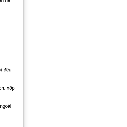
ên hệ
Không
Gãy
Đổ
ới đều
on, xốp
 ngoài