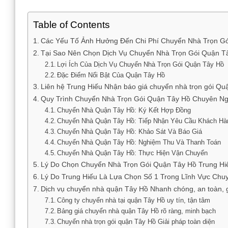
Table of Contents
Các Yếu Tố Ảnh Hưởng Đến Chi Phí Chuyển Nhà Trọn G
Tại Sao Nên Chọn Dịch Vụ Chuyển Nhà Trọn Gói Quận T
Lợi Ích Của Dịch Vụ Chuyển Nhà Trọn Gói Quận Tây Hồ
Đặc Điểm Nổi Bật Của Quận Tây Hồ
Liên hệ Trung Hiếu Nhận báo giá chuyển nhà trọn gói Quậ
Quy Trình Chuyển Nhà Trọn Gói Quận Tây Hồ Chuyên Ngh
Chuyển Nhà Quận Tây Hồ: Ký Kết Hợp Đồng
Chuyển Nhà Quận Tây Hồ: Tiếp Nhận Yêu Cầu Khách Hà
Chuyển Nhà Quận Tây Hồ: Khảo Sát Và Báo Giá
Chuyển Nhà Quận Tây Hồ: Nghiệm Thu Và Thanh Toán
Chuyển Nhà Quận Tây Hồ: Thực Hiện Vận Chuyển
Lý Do Chọn Chuyển Nhà Trọn Gói Quận Tây Hồ Trung Hi
Lý Do Trung Hiếu Là Lựa Chọn Số 1 Trong Lĩnh Vực Chu
Dịch vụ chuyển nhà quận Tây Hồ Nhanh chóng, an toàn, g
Công ty chuyển nhà tại quận Tây Hồ uy tín, tận tâm
Bảng giá chuyển nhà quận Tây Hồ rõ ràng, minh bạch
Chuyển nhà trọn gói quận Tây Hồ Giải pháp toàn diện