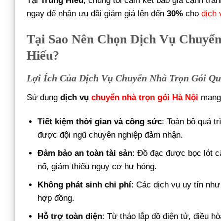
Tại
Trung Hiếu
, chúng tôi cam kết báo giá cạnh tra
ngay để nhận ưu đãi giảm giá lên đến
30%
cho
dịch
Tại Sao Nên Chọn Dịch Vụ Chuyể
Hiếu?
Lợi Ích Của Dịch Vụ Chuyển Nhà Trọn Gói Q
Sử dụng
dịch vụ
chuyển nhà trọn gói Hà Nội
mang l
Tiết kiệm thời gian và công sức
: Toàn bộ quá t
được đội ngũ chuyên nghiệp đảm nhận.
Đảm bảo an toàn tài sản
: Đồ đạc được bọc lót c
nổ, giảm thiểu nguy cơ hư hỏng.
Không phát sinh chi phí
: Các dịch vụ uy tín nh
hợp đồng.
Hỗ trợ toàn diện
: Từ tháo lắp đồ điện tử, điều h