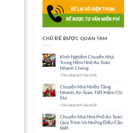
CHỦ ĐỀ ĐƯỢC QUAN TÂM
Kinh Nghiệm Chuyển Nhà
Trong Hẻm Nhỏ An Toàn
Nhanh Chóng
ở
Chức năng bình luận bị tắt
Kinh
Nghiệm
Chuyển Nhà Nhiều Tầng
Chuyển
Nhanh, An Toàn, Tiết Kiệm Chi
Nhà
Phí
Trong
ở
Chức năng bình luận bị tắt
Hẻm
Chuyển
Nhỏ
Nhà
An
Chuyển Nhà Nhà Phố An Toàn:
Nhiều
Toàn
Quy Trình Và Những Điều Cần
Tầng
Nhanh
Biết
Nhanh,
Chóng