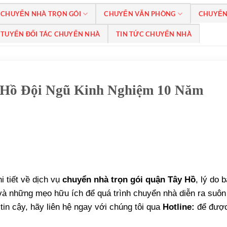
CHUYỂN NHÀ TRỌN GÓI
CHUYỂN VĂN PHÒNG
CHUYỂN
TUYỂN ĐỐI TÁC CHUYỂN NHÀ
TIN TỨC CHUYỂN NHÀ
 Hồ Đội Ngũ Kinh Nghiệm 10 Năm
i tiết về dịch vụ
chuyển nhà trọn gói quận Tây Hồ
, lý do 
 và những mẹo hữu ích để quá trình chuyển nhà diễn ra suôn
in cậy, hãy liên hệ ngay với chúng tôi qua
Hotline:
để được