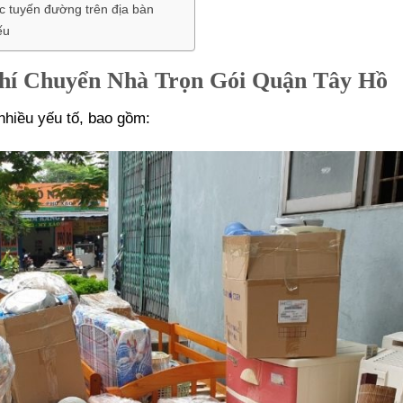
c tuyến đường trên địa bàn
ếu
hí Chuyển Nhà Trọn Gói Quận Tây Hồ
nhiều yếu tố, bao gồm: