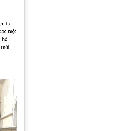
ực tại
đặc biệt
 hỏi
 môi
h