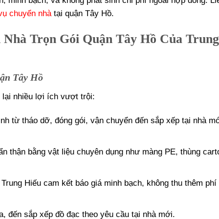
nh, minh bạch, và không phát sinh chi phí ngoài hợp đồng. Li
 vụ chuyển nhà
tại quận Tây Hồ.
n Nhà Trọn Gói Quận Tây Hồ Của Trung
uận Tây Hồ
ại nhiều lợi ích vượt trội:
rình từ tháo dỡ, đóng gói, vận chuyển đến sắp xếp tại nhà m
ẩn thận bằng vật liệu chuyên dụng như màng PE, thùng cart
ư Trung Hiếu cam kết báo giá minh bạch, không thu thêm phí
òa, đến sắp xếp đồ đạc theo yêu cầu tại nhà mới.