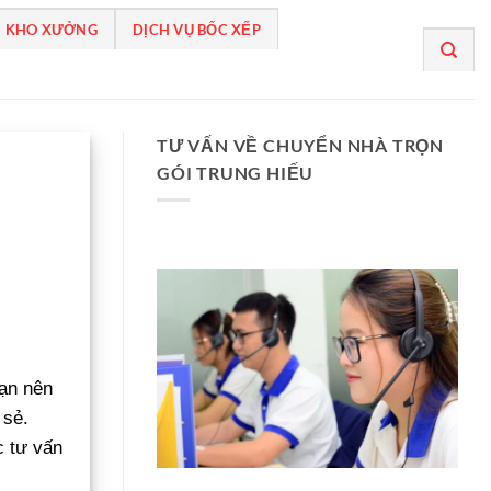
 KHO XƯỞNG
DỊCH VỤ BỐC XẾP
TƯ VẤN VỀ CHUYỂN NHÀ TRỌN
GÓI TRUNG HIẾU
bạn nên
 sẻ.
 tư vấn