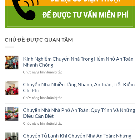
CHỦ ĐỀ ĐƯỢC QUAN TÂM
Kinh Nghiệm Chuyển Nhà Trong Hẻm Nhỏ An Toàn
Nhanh Chóng
ở
Chức năng bình luận bị tắt
Kinh
Nghiệm
Chuyển Nhà Nhiều Tầng Nhanh, An Toàn, Tiết Kiệm
Chuyển
Chi Phí
Nhà
ở
Chức năng bình luận bị tắt
Trong
Chuyển
Hẻm
Nhà
Chuyển Nhà Nhà Phố An Toàn: Quy Trình Và Những
Nhỏ
Nhiều
An
Điều Cần Biết
Tầng
Toàn
ở
Chức năng bình luận bị tắt
Nhanh,
Nhanh
Chuyển
An
Chóng
Nhà
Chuyển Tủ Lạnh Khi Chuyển Nhà An Toàn: Những
Toàn,
Nhà
Tiết