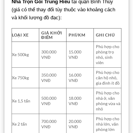
Nhà Trọn Gói Trung Hiếu
tại quận Bình Thủy
(giá có thể thay đổi tùy thuộc vào khoảng cách
và khối lượng đồ đạc):
GIÁ KHỞI
LOẠI XE
PHÍ/KM
GHI CHÚ
ĐIỂM
Phù hợp cho
300.000
15.000
phòng trọ
Xe 500kg
VNĐ
VNĐ
nhỏ, sinh
viên
Phù hợp cho
350.000
16.000
Xe 750kg
căn hộ nhỏ,
VNĐ
VNĐ
gia đình ít đồ
Phù hợp cho
500.000
18.000
nhà ở, văn
Xe 1,5 tấn
VNĐ
VNĐ
phòng vừa và
nhỏ
Phù hợp cho
700.000
20.000
Xe 2 tấn
nhà lớn, văn
VNĐ
VNĐ
phòng lớn