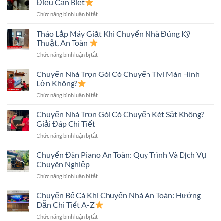
Điều Cần Biết
Phố
Kiệm
ở
Chức năng bình luận bị tắt
An
Chi
Chuyển
Toàn:
Phí
Tủ
Tháo Lắp Máy Giặt Khi Chuyển Nhà Đúng Kỹ
Quy
Lạnh
Trình
Thuật, An Toàn
Khi
Và
ở
Chức năng bình luận bị tắt
Chuyển
Những
Tháo
Nhà
Điều
Lắp
Chuyển Nhà Trọn Gói Có Chuyển Tivi Màn Hình
An
Cần
Máy
Toàn:
Lớn Không?
Biết
Giặt
Những
ở
Chức năng bình luận bị tắt
Khi
Điều
Chuyển
Chuyển
Cần
Nhà
Chuyển Nhà Trọn Gói Có Chuyển Két Sắt Không?
Nhà
Biết
Trọn
Đúng
Giải Đáp Chi Tiết
Gói
Kỹ
ở
Chức năng bình luận bị tắt
Có
Thuật,
Chuyển
Chuyển
An
Nhà
Chuyển Đàn Piano An Toàn: Quy Trình Và Dịch Vụ
Tivi
Toàn
Trọn
Màn
Chuyên Nghiệp
Gói
Hình
ở
Chức năng bình luận bị tắt
Có
Lớn
Chuyển
Chuyển
Không?
Đàn
Chuyển Bể Cá Khi Chuyển Nhà An Toàn: Hướng
Két
Piano
Sắt
Dẫn Chi Tiết A-Z
An
Không?
ở
Chức năng bình luận bị tắt
Toàn:
Giải