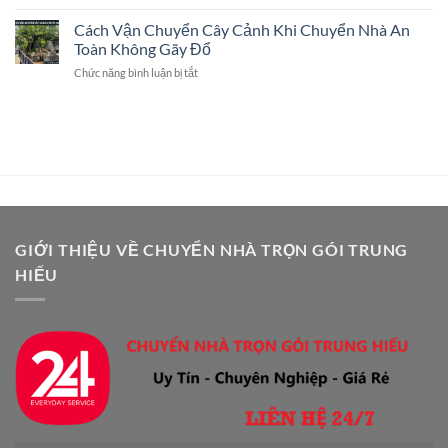
Chuyển
Quy
Đáp
Bể
Cách Vận Chuyển Cây Cảnh Khi Chuyển Nhà An
Trình
Chi
Cá
Và
Toàn Không Gãy Đổ
Tiết
Khi
Dịch
ở
Chức năng bình luận bị tắt
Chuyển
Vụ
Cách
Nhà
Chuyên
Vận
An
Nghiệp
Chuyển
Toàn:
Cây
Hướng
Cảnh
Dẫn
Khi
Chi
Chuyển
Tiết
Nhà
A-
An
Z
Toàn
GIỚI THIỆU VỀ CHUYỂN NHÀ TRỌN GÓI TRUNG
Không
HIẾU
Gãy
Đổ