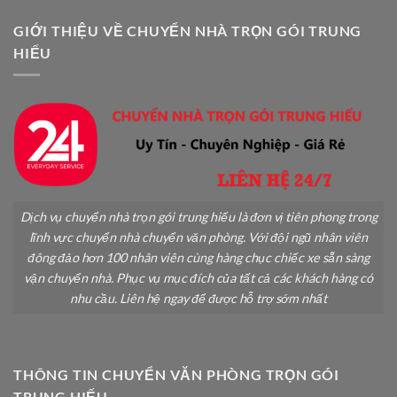
An
Z
Toàn
GIỚI THIỆU VỀ CHUYỂN NHÀ TRỌN GÓI TRUNG
Không
HIẾU
Gãy
Đổ
Dịch vụ chuyển nhà trọn gói trung hiếu là đơn vị tiên phong trong
lĩnh vực chuyển nhà chuyển văn phòng. Với đội ngũ nhân viên
đông đảo hơn 100 nhân viên cùng hàng chục chiếc xe sẵn sàng
vận chuyển nhà. Phục vụ mục đích của tất cả các khách hàng có
nhu cầu. Liên hệ ngay để được hỗ trợ sớm nhất
THÔNG TIN CHUYỂN VĂN PHÒNG TRỌN GÓI
TRUNG HIẾU