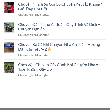
Nhà
Chuyển Nhà Trọn Gói Có Chuyển Két Sắt Không?
Nhà
Biết
Trọn
Đúng
Giải Đáp Chi Tiết
Gói
Kỹ
ở
Chức năng bình luận bị tắt
Có
Thuật,
Chuyển
Chuyển
An
Nhà
Chuyển Đàn Piano An Toàn: Quy Trình Và Dịch Vụ
Tivi
Toàn
Trọn
Màn
Chuyên Nghiệp
Gói
Hình
ở
Chức năng bình luận bị tắt
Có
Lớn
Chuyển
Chuyển
Không?
Đàn
Chuyển Bể Cá Khi Chuyển Nhà An Toàn: Hướng
Két
Piano
Sắt
Dẫn Chi Tiết A-Z
An
Không?
ở
Chức năng bình luận bị tắt
Toàn:
Giải
Chuyển
Quy
Đáp
Bể
Cách Vận Chuyển Cây Cảnh Khi Chuyển Nhà An
Trình
Chi
Cá
Và
Toàn Không Gãy Đổ
Tiết
Khi
Dịch
ở
Chức năng bình luận bị tắt
Chuyển
Vụ
Cách
Nhà
Chuyên
Vận
An
Nghiệp
Chuyển
Toàn:
Cây
Hướng
Cảnh
Dẫn
Khi
Chi
Chuyển
Tiết
Nhà
A-