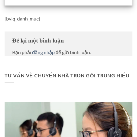
[bvlq_danh_muc]
Để lại một bình luận
Bạn phải
đăng nhập
để gửi bình luận.
TƯ VẤN VỀ CHUYỂN NHÀ TRỌN GÓI TRUNG HIẾU