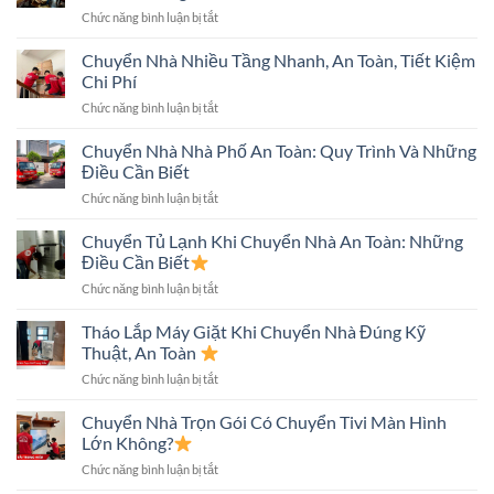
ở
Chức năng bình luận bị tắt
Kinh
Nghiệm
Chuyển Nhà Nhiều Tầng Nhanh, An Toàn, Tiết Kiệm
Chuyển
Chi Phí
Nhà
ở
Chức năng bình luận bị tắt
Trong
Chuyển
Hẻm
Nhà
Chuyển Nhà Nhà Phố An Toàn: Quy Trình Và Những
Nhỏ
Nhiều
An
Điều Cần Biết
Tầng
Toàn
ở
Chức năng bình luận bị tắt
Nhanh,
Nhanh
Chuyển
An
Chóng
Nhà
Chuyển Tủ Lạnh Khi Chuyển Nhà An Toàn: Những
Toàn,
Nhà
Tiết
Điều Cần Biết
Phố
Kiệm
ở
Chức năng bình luận bị tắt
An
Chi
Chuyển
Toàn:
Phí
Tủ
Tháo Lắp Máy Giặt Khi Chuyển Nhà Đúng Kỹ
Quy
Lạnh
Trình
Thuật, An Toàn
Khi
Và
ở
Chức năng bình luận bị tắt
Chuyển
Những
Tháo
Nhà
Điều
Lắp
Chuyển Nhà Trọn Gói Có Chuyển Tivi Màn Hình
An
Cần
Máy
Toàn:
Lớn Không?
Biết
Giặt
Những
ở
Chức năng bình luận bị tắt
Khi
Điều
Chuyển
Chuyển
Cần