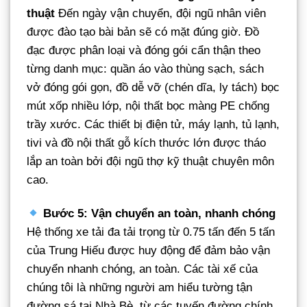
thuật
Đến ngày vận chuyển, đội ngũ nhân viên
được đào tạo bài bản sẽ có mặt đúng giờ. Đồ
đạc được phân loại và đóng gói cẩn thận theo
từng danh mục: quần áo vào thùng sạch, sách
vở đóng gói gọn, đồ dễ vỡ (chén dĩa, ly tách) bọc
mút xốp nhiều lớp, nội thất bọc màng PE chống
trầy xước. Các thiết bị điện tử, máy lạnh, tủ lạnh,
tivi và đồ nội thất gỗ kích thước lớn được tháo
lắp an toàn bởi đội ngũ thợ kỹ thuật chuyên môn
cao.
Bước 5: Vận chuyển an toàn, nhanh chóng
Hệ thống xe tải đa tải trọng từ 0.75 tấn đến 5 tấn
của Trung Hiếu được huy động để đảm bảo vận
chuyển nhanh chóng, an toàn. Các tài xế của
chúng tôi là những người am hiểu tường tận
đường sá tại Nhà Bè, từ các tuyến đường chính