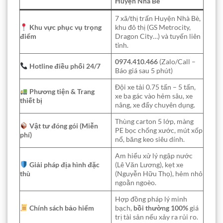
Huyện Nhà Bè
7 xã/thị trấn Huyện Nhà Bè,
Khu vực phục vụ trọng
khu đô thị (GS Metrocity,
điểm
Dragon City…) và tuyến liên
tỉnh.
0974.410.466
(Zalo/Call –
Hotline điều phối 24/7
Báo giá sau 5 phút)
Đội xe tải 0.75 tấn – 5 tấn,
Phương tiện & Trang
xe ba gác vào hẻm sâu, xe
thiết bị
nâng, xe đẩy chuyên dụng.
Thùng carton 5 lớp, màng
Vật tư đóng gói (Miễn
PE bọc chống xước, mút xốp
phí)
nổ, băng keo siêu dính.
Am hiểu xử lý ngập nước
Giải pháp địa hình đặc
(Lê Văn Lương), kẹt xe
thù
(Nguyễn Hữu Thọ), hẻm nhỏ
ngoằn ngoèo.
Hợp đồng pháp lý minh
Chính sách bảo hiểm
bạch,
bồi thường 100%
giá
trị tài sản nếu xảy ra rủi ro.