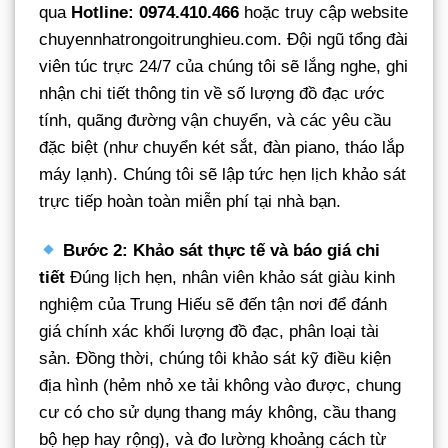
qua
Hotline: 0974.410.466
hoặc truy cập website
chuyennhatrongoitrunghieu.com. Đội ngũ tổng đài
viên túc trực 24/7 của chúng tôi sẽ lắng nghe, ghi
nhận chi tiết thông tin về số lượng đồ đạc ước
tính, quãng đường vận chuyển, và các yêu cầu
đặc biệt (như chuyển két sắt, đàn piano, tháo lắp
máy lạnh). Chúng tôi sẽ lập tức hẹn lịch khảo sát
trực tiếp hoàn toàn miễn phí tại nhà bạn.
Bước 2: Khảo sát thực tế và báo giá chi
tiết
Đúng lịch hẹn, nhân viên khảo sát giàu kinh
nghiệm của Trung Hiếu sẽ đến tận nơi để đánh
giá chính xác khối lượng đồ đạc, phân loại tài
sản. Đồng thời, chúng tôi khảo sát kỹ điều kiện
địa hình (hẻm nhỏ xe tải không vào được, chung
cư có cho sử dụng thang máy không, cầu thang
bộ hẹp hay rộng), và đo lường khoảng cách từ