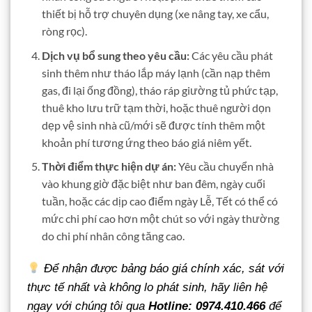
thiết bị hỗ trợ chuyên dụng (xe nâng tay, xe cẩu,
ròng rọc).
Dịch vụ bổ sung theo yêu cầu:
Các yêu cầu phát
sinh thêm như tháo lắp máy lạnh (cần nạp thêm
gas, đi lại ống đồng), tháo ráp giường tủ phức tạp,
thuê kho lưu trữ tạm thời, hoặc thuê người dọn
dẹp vệ sinh nhà cũ/mới sẽ được tính thêm một
khoản phí tương ứng theo báo giá niêm yết.
Thời điểm thực hiện dự án:
Yêu cầu chuyển nhà
vào khung giờ đặc biệt như ban đêm, ngày cuối
tuần, hoặc các dịp cao điểm ngày Lễ, Tết có thể có
mức chi phí cao hơn một chút so với ngày thường
do chi phí nhân công tăng cao.
Để nhận được bảng báo giá chính xác, sát với
thực tế nhất và không lo phát sinh, hãy liên hệ
ngay với chúng tôi qua
Hotline: 0974.410.466
để