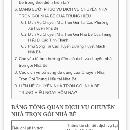
Bè trong thời điểm hiện tại?
MẠNG LƯỚI PHỤC VỤ DỊCH VỤ CHUYỂN NHÀ
TRỌN GÓI NHÀ BÈ CỦA TRUNG HIẾU
Dịch Vụ Chuyển Nhà Trọn Gói Tại Các Phường
Xã Huyện Nhà Bè
Dịch Vụ Chuyển Nhà Trọn Gói Nhà Bè Của Trung
Hiếu Đi Các Tỉnh Thành
Phủ Sóng Tại Các Tuyến Đường Huyết Mạch
Nhà Bè
Các yếu tố ảnh hưởng đến giá dịch vụ chuyển nhà
trọn gói Nhà Bè
Các dịch vụ bổ sung đa dạng của Chuyển Nhà
Trọn Gói Trung Hiếu tại Nhà Bè
LIÊN HỆ CHUYỂN NHÀ TRỌN GÓI NHÀ BÈ
TRUNG HIẾU NGAY HÔM NAY!
BẢNG TỔNG QUAN DỊCH VỤ CHUYỂN
NHÀ TRỌN GÓI NHÀ BÈ
Thông tin chi tiết dịch vụ tại
Tiêu chí phân tích