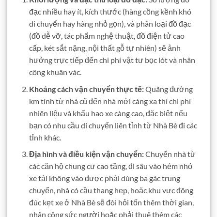
đạc nhiều hay ít, kích thước (hàng cồng kềnh khó
di chuyển hay hàng nhỏ gọn), và phân loại đồ đạc
(đồ dễ vỡ, tác phẩm nghệ thuật, đồ điện tử cao
cấp, két sắt nặng, nội thất gỗ tự nhiên) sẽ ảnh
hưởng trực tiếp đến chi phí vật tư bọc lót và nhân
công khuân vác.
Khoảng cách vận chuyển thực tế:
Quãng đường
km tính từ nhà cũ đến nhà mới càng xa thì chi phí
nhiên liệu và khấu hao xe càng cao, đặc biệt nếu
bạn có nhu cầu di chuyển liên tỉnh từ Nhà Bè đi các
tỉnh khác.
Địa hình và điều kiện vận chuyển:
Chuyển nhà từ
các căn hộ chung cư cao tầng, đi sâu vào hẻm nhỏ
xe tải không vào được phải dùng ba gác trung
chuyển, nhà có cầu thang hẹp, hoặc khu vực đông
đúc kẹt xe ở Nhà Bè sẽ đòi hỏi tốn thêm thời gian,
nhân công sức người hoặc phải thuê thêm các