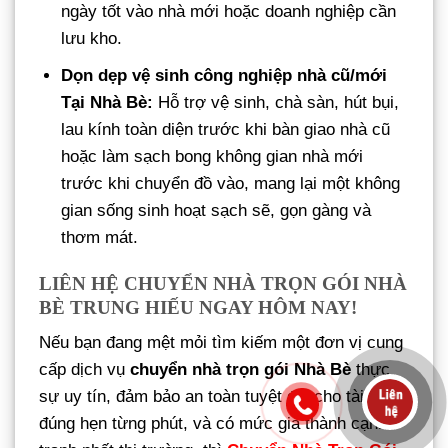
ngày tốt vào nhà mới hoặc doanh nghiệp cần
lưu kho.
Dọn dẹp vệ sinh công nghiệp nhà cũ/mới
Tại Nhà Bè:
Hỗ trợ vệ sinh, chà sàn, hút bụi,
lau kính toàn diện trước khi bàn giao nhà cũ
hoặc làm sạch bong không gian nhà mới
trước khi chuyển đồ vào, mang lại một không
gian sống sinh hoạt sạch sẽ, gọn gàng và
thơm mát.
LIÊN HỆ CHUYỂN NHÀ TRỌN GÓI NHÀ
BÈ TRUNG HIẾU NGAY HÔM NAY!
Nếu bạn đang mệt mỏi tìm kiếm một đơn vị cung
cấp dịch vụ
chuyển nhà trọn gói Nhà Bè
thực
sự uy tín, đảm bảo an toàn tuyệt đối cho tài sản,
đúng hẹn từng phút, và có mức giá thành cạnh