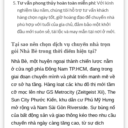
Tư vấn phong thủy hoàn toàn miễn phí:
Với kinh
nghiệm lâu năm, chúng tôi hỗ trợ tư vấn khách
hàng chọn ngày tốt, giờ hoàng đạo để chuyển nhà
phù hợp với tuổi của gia chủ, đảm bảo một khởi
đầu mới suôn sẻ, tài lộc và may mắn tại nơi ở mới.
Tại sao nên chọn dịch vụ chuyển nhà trọn
gói Nhà Bè trong thời điểm hiện tại?
Nhà Bè, một huyện ngoại thành chiến lược nằm
ở cửa ngõ phía Đông Nam TP.HCM, đang trong
giai đoạn chuyển mình và phát triển mạnh mẽ về
cơ sở hạ tầng. Hàng loạt các khu đô thị mới tầm
cỡ mọc lên như GS Metrocity (Zeitgeist Xii), The
Sun City Phước Kiển, khu dân cư Phú Mỹ Hưng
mở rộng và Nam Sài Gòn Riverside. Sự bùng nổ
của bất động sản và giao thông kéo theo nhu cầu
chuyển nhà ngày càng tăng cao, từ sự dịch