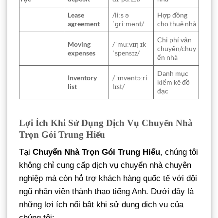
Lease
/liːs ə
Hợp đồng
agreement
ˈɡriːmənt/
cho thuê nhà
Chi phí vận
Moving
/ˈmuːvɪŋ ɪk
chuyển/chuy
expenses
ˈspensɪz/
ển nhà
Danh mục
Inventory
/ˈɪnvəntɔːri
kiểm kê đồ
list
lɪst/
đạc
Lợi Ích Khi Sử Dụng Dịch Vụ Chuyển Nhà
Trọn Gói Trung Hiếu
Tại
Chuyển Nhà Trọn Gói Trung Hiếu
, chúng tôi
không chỉ cung cấp dịch vụ chuyển nhà chuyên
nghiệp mà còn hỗ trợ khách hàng quốc tế với đội
ngũ nhân viên thành thạo tiếng Anh. Dưới đây là
những lợi ích nổi bật khi sử dụng dịch vụ của
chúng tôi: