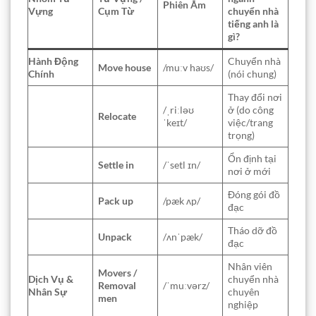
Phiên Âm
Vựng
Cụm Từ
chuyển nhà
tiếng anh là
gì?
Hành Động
Chuyển nhà
Move house
/muːv haʊs/
Chính
(nói chung)
Thay đổi nơi
/ˌriːləʊ
ở (do công
Relocate
ˈkeɪt/
việc/trang
trọng)
Ổn định tại
Settle in
/ˈsetl ɪn/
nơi ở mới
Đóng gói đồ
Pack up
/pæk ʌp/
đạc
Tháo dỡ đồ
Unpack
/ʌnˈpæk/
đạc
Nhân viên
Movers /
Dịch Vụ &
chuyển nhà
Removal
/ˈmuːvərz/
Nhân Sự
chuyên
men
nghiệp