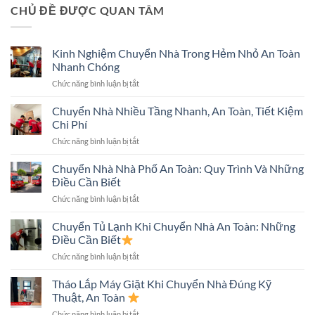
CHỦ ĐỀ ĐƯỢC QUAN TÂM
Kinh Nghiệm Chuyển Nhà Trong Hẻm Nhỏ An Toàn
Nhanh Chóng
ở
Chức năng bình luận bị tắt
Kinh
Nghiệm
Chuyển Nhà Nhiều Tầng Nhanh, An Toàn, Tiết Kiệm
Chuyển
Chi Phí
Nhà
ở
Chức năng bình luận bị tắt
Trong
Chuyển
Hẻm
Nhà
Chuyển Nhà Nhà Phố An Toàn: Quy Trình Và Những
Nhỏ
Nhiều
An
Điều Cần Biết
Tầng
Toàn
ở
Chức năng bình luận bị tắt
Nhanh,
Nhanh
Chuyển
An
Chóng
Nhà
Chuyển Tủ Lạnh Khi Chuyển Nhà An Toàn: Những
Toàn,
Nhà
Tiết
Điều Cần Biết
Phố
Kiệm
ở
Chức năng bình luận bị tắt
An
Chi
Chuyển
Toàn:
Phí
Tủ
Tháo Lắp Máy Giặt Khi Chuyển Nhà Đúng Kỹ
Quy
Lạnh
Trình
Thuật, An Toàn
Khi
Và
ở
Chức năng bình luận bị tắt