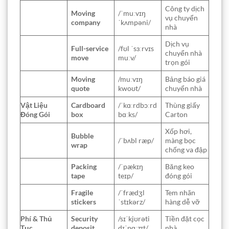
Công ty dịch
Moving
/ˈmuːvɪŋ
vụ chuyển
company
ˈkʌmpəni/
nhà
Dịch vụ
Full-service
/fʊl ˈsɜːrvɪs
chuyển nhà
move
muːv/
trọn gói
Moving
/muːvɪŋ
Bảng báo giá
quote
kwoʊt/
chuyển nhà
Vật Liệu
Cardboard
/ˈkɑːrdbɔːrd
Thùng giấy
Đóng Gói
box
bɑːks/
Carton
Xốp hơi,
Bubble
/ˈbʌbl ræp/
màng bọc
wrap
chống va đập
Packing
/ˈpækɪŋ
Băng keo
tape
teɪp/
đóng gói
Fragile
/ˈfrædʒl
Tem nhãn
stickers
ˈstɪkərz/
hàng dễ vỡ
Phí & Thủ
Security
/sɪˈkjʊrəti
Tiền đặt cọc
Tục
deposit
dɪˈpɑːzɪt/
nhà