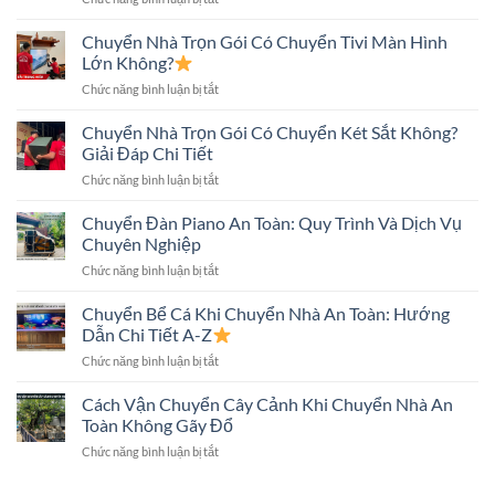
Chuyển
Những
Tháo
Nhà
Điều
Lắp
Chuyển Nhà Trọn Gói Có Chuyển Tivi Màn Hình
An
Cần
Máy
Toàn:
Lớn Không?
Biết
Giặt
Những
ở
Chức năng bình luận bị tắt
Khi
Điều
Chuyển
Chuyển
Cần
Nhà
Chuyển Nhà Trọn Gói Có Chuyển Két Sắt Không?
Nhà
Biết
Trọn
Đúng
Giải Đáp Chi Tiết
Gói
Kỹ
ở
Chức năng bình luận bị tắt
Có
Thuật,
Chuyển
Chuyển
An
Nhà
Chuyển Đàn Piano An Toàn: Quy Trình Và Dịch Vụ
Tivi
Toàn
Trọn
Màn
Chuyên Nghiệp
Gói
Hình
ở
Chức năng bình luận bị tắt
Có
Lớn
Chuyển
Chuyển
Không?
Đàn
Chuyển Bể Cá Khi Chuyển Nhà An Toàn: Hướng
Két
Piano
Sắt
Dẫn Chi Tiết A-Z
An
Không?
ở
Chức năng bình luận bị tắt
Toàn:
Giải
Chuyển
Quy
Đáp
Bể
Cách Vận Chuyển Cây Cảnh Khi Chuyển Nhà An
Trình
Chi
Cá
Và
Toàn Không Gãy Đổ
Tiết
Khi
Dịch
ở
Chức năng bình luận bị tắt
Chuyển
Vụ
Cách
Nhà
Chuyên
Vận
An
Nghiệp