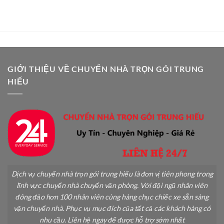
Chuyển
Toàn:
Cây
Hướng
Cảnh
Dẫn
Khi
Chi
Chuyển
Tiết
Nhà
A-
An
Z
Toàn
GIỚI THIỆU VỀ CHUYỂN NHÀ TRỌN GÓI TRUNG
Không
HIẾU
Gãy
Đổ
Dịch vụ chuyển nhà trọn gói trung hiếu là đơn vị tiên phong trong
lĩnh vực chuyển nhà chuyển văn phòng. Với đội ngũ nhân viên
đông đảo hơn 100 nhân viên cùng hàng chục chiếc xe sẵn sàng
vận chuyển nhà. Phục vụ mục đích của tất cả các khách hàng có
nhu cầu. Liên hệ ngay để được hỗ trợ sớm nhất