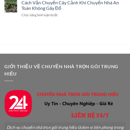
Bể
Cách Vận Chuyển Cây Cảnh Khi Chuyển Nhà An
Trình
Chi
Cá
Và
Toàn Không Gãy Đổ
Tiết
Khi
Dịch
ở
Chức năng bình luận bị tắt
Chuyển
Vụ
Cách
Nhà
Chuyên
Vận
An
Nghiệp
Chuyển
Toàn:
Cây
Hướng
Cảnh
Dẫn
Khi
Chi
Chuyển
Tiết
Nhà
A-
An
Z
Toàn
GIỚI THIỆU VỀ CHUYỂN NHÀ TRỌN GÓI TRUNG
Không
HIẾU
Gãy
Đổ
Dịch vụ chuyển nhà trọn gói trung hiếu là đơn vị tiên phong trong