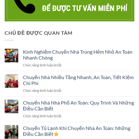
CHỦ ĐỀ ĐƯỢC QUAN TÂM
Kinh Nghiệm Chuyển Nhà Trong Hẻm Nhỏ An Toàn
Nhanh Chóng
ở
Chức năng bình luận bị tắt
Kinh
Nghiệm
Chuyển Nhà Nhiều Tầng Nhanh, An Toàn, Tiết Kiệm
Chuyển
Chi Phí
Nhà
ở
Chức năng bình luận bị tắt
Trong
Chuyển
Hẻm
Nhà
Chuyển Nhà Nhà Phố An Toàn: Quy Trình Và Những
Nhỏ
Nhiều
An
Điều Cần Biết
Tầng
Toàn
ở
Chức năng bình luận bị tắt
Nhanh,
Nhanh
Chuyển
An
Chóng
Nhà
Chuyển Tủ Lạnh Khi Chuyển Nhà An Toàn: Những
Toàn,
Nhà
Tiết
Điều Cần Biết
Phố
Kiệm