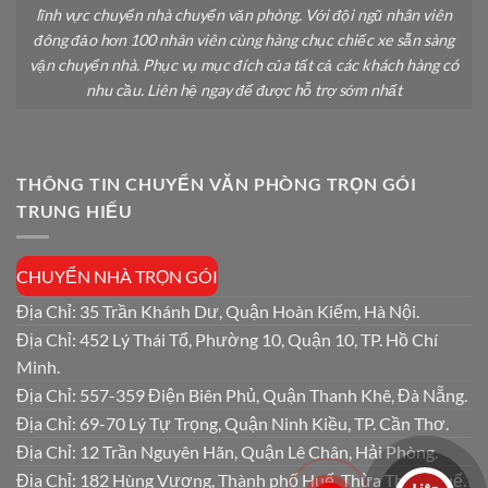
lĩnh vực chuyển nhà chuyển văn phòng. Với đội ngũ nhân viên
đông đảo hơn 100 nhân viên cùng hàng chục chiếc xe sẵn sàng
vận chuyển nhà. Phục vụ mục đích của tất cả các khách hàng có
nhu cầu. Liên hệ ngay để được hỗ trợ sớm nhất
THÔNG TIN CHUYỂN VĂN PHÒNG TRỌN GÓI
TRUNG HIẾU
CHUYỂN NHÀ TRỌN GÓI
Địa Chỉ: 35 Trần Khánh Dư, Quận Hoàn Kiếm, Hà Nội.
Địa Chỉ: 452 Lý Thái Tổ, Phường 10, Quận 10, TP. Hồ Chí
Minh.
Địa Chỉ: 557-359 Điện Biên Phủ, Quận Thanh Khê, Đà Nẵng.
Địa Chỉ: 69-70 Lý Tự Trọng, Quận Ninh Kiều, TP. Cần Thơ.
Địa Chỉ: 12 Trần Nguyên Hãn, Quận Lê Chân, Hải Phòng.
Địa Chỉ: 182 Hùng Vương, Thành phố Huế, Thừa Thiên Huế.