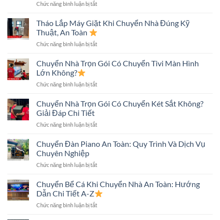
ở
Chức năng bình luận bị tắt
An
Chi
Chuyển
Toàn:
Phí
Tủ
Tháo Lắp Máy Giặt Khi Chuyển Nhà Đúng Kỹ
Quy
Lạnh
Trình
Thuật, An Toàn
Khi
Và
ở
Chức năng bình luận bị tắt
Chuyển
Những
Tháo
Nhà
Điều
Lắp
Chuyển Nhà Trọn Gói Có Chuyển Tivi Màn Hình
An
Cần
Máy
Toàn:
Lớn Không?
Biết
Giặt
Những
ở
Chức năng bình luận bị tắt
Khi
Điều
Chuyển
Chuyển
Cần
Nhà
Chuyển Nhà Trọn Gói Có Chuyển Két Sắt Không?
Nhà
Biết
Trọn
Đúng
Giải Đáp Chi Tiết
Gói
Kỹ
ở
Chức năng bình luận bị tắt
Có
Thuật,
Chuyển
Chuyển
An
Nhà
Chuyển Đàn Piano An Toàn: Quy Trình Và Dịch Vụ
Tivi
Toàn
Trọn
Màn
Chuyên Nghiệp
Gói
Hình
ở
Chức năng bình luận bị tắt
Có
Lớn
Chuyển
Chuyển
Không?
Đàn
Chuyển Bể Cá Khi Chuyển Nhà An Toàn: Hướng
Két
Piano
Sắt
Dẫn Chi Tiết A-Z
An
Không?
ở
Chức năng bình luận bị tắt
Toàn:
Giải
Chuyển
Quy
Đáp