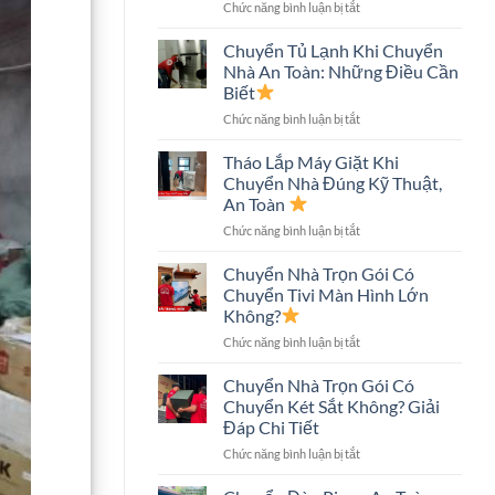
ở
Chức năng bình luận bị tắt
An
Chuyển
Toàn,
Nhà
Tiết
Chuyển Tủ Lạnh Khi Chuyển
Nhà
Kiệm
Nhà An Toàn: Những Điều Cần
Phố
Chi
Biết
An
Phí
ở
Chức năng bình luận bị tắt
Toàn:
Chuyển
Quy
Tủ
Trình
Tháo Lắp Máy Giặt Khi
Lạnh
Và
Chuyển Nhà Đúng Kỹ Thuật,
Khi
Những
An Toàn
Chuyển
Điều
ở
Chức năng bình luận bị tắt
Nhà
Cần
Tháo
An
Biết
Lắp
Toàn:
Chuyển Nhà Trọn Gói Có
Máy
Những
Chuyển Tivi Màn Hình Lớn
Giặt
Điều
Không?
Khi
Cần
ở
Chức năng bình luận bị tắt
Chuyển
Biết
Chuyển
Nhà
Nhà
Đúng
Chuyển Nhà Trọn Gói Có
Trọn
Kỹ
Chuyển Két Sắt Không? Giải
Gói
Thuật,
Đáp Chi Tiết
Có
An
ở
Chức năng bình luận bị tắt
Chuyển
Toàn
Chuyển
Tivi
Nhà
Màn