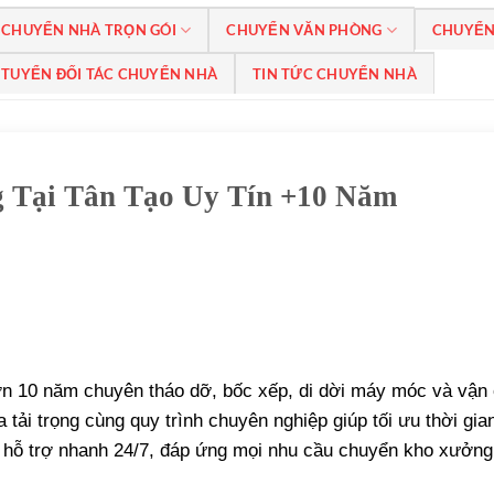
CHUYỂN NHÀ TRỌN GÓI
CHUYỂN VĂN PHÒNG
CHUYỂN
TUYỂN ĐỐI TÁC CHUYỂN NHÀ
TIN TỨC CHUYỂN NHÀ
 Tại Tân Tạo Uy Tín +10 Năm
ơn 10 năm chuyên tháo dỡ, bốc xếp, di dời máy móc và vận
 tải trọng cùng quy trình chuyên nghiệp giúp tối ưu thời gia
, hỗ trợ nhanh 24/7, đáp ứng mọi nhu cầu chuyển kho xưởng