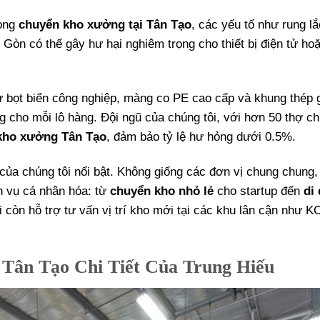
rong
chuyển kho xưởng tại Tân Tạo
, các yếu tố như rung lắ
Gòn có thể gây hư hại nghiêm trọng cho thiết bị điện tử ho
ư bọt biển công nghiệp, màng co PE cao cấp và khung thép g
ng cho mỗi lô hàng. Đội ngũ của chúng tôi, với hơn 50 thợ c
 kho xưởng Tân Tạo
, đảm bảo tỷ lệ hư hỏng dưới 0.5%.
của chúng tôi nổi bật. Không giống các đơn vị chung chung,
h vụ cá nhân hóa: từ
chuyển kho nhỏ lẻ
cho startup đến
di
 còn hỗ trợ tư vấn vị trí kho mới tại các khu lân cận như 
Tân Tạo Chi Tiết Của Trung Hiếu