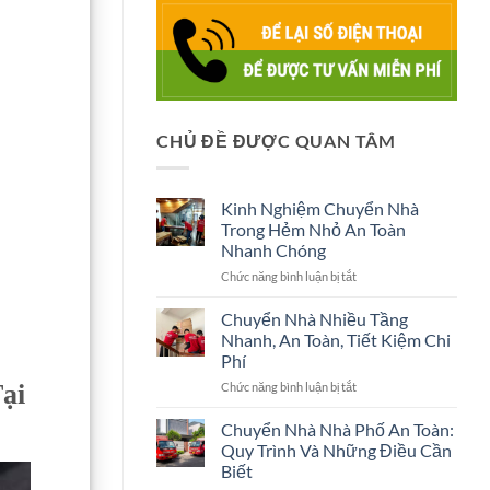
CHỦ ĐỀ ĐƯỢC QUAN TÂM
Kinh Nghiệm Chuyển Nhà
Trong Hẻm Nhỏ An Toàn
Nhanh Chóng
ở
Chức năng bình luận bị tắt
Kinh
Nghiệm
Chuyển Nhà Nhiều Tầng
Chuyển
Nhanh, An Toàn, Tiết Kiệm Chi
Nhà
Phí
Trong
ở
ại
Chức năng bình luận bị tắt
Hẻm
Chuyển
Nhỏ
Nhà
An
Chuyển Nhà Nhà Phố An Toàn:
Nhiều
Toàn
Quy Trình Và Những Điều Cần
Tầng
Nhanh
Biết
Nhanh,
Chóng