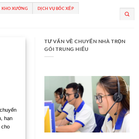
 KHO XƯỞNG
DỊCH VỤ BỐC XẾP
TƯ VẤN VỀ CHUYỂN NHÀ TRỌN
GÓI TRUNG HIẾU
 chuyển
n, hạn
 cho