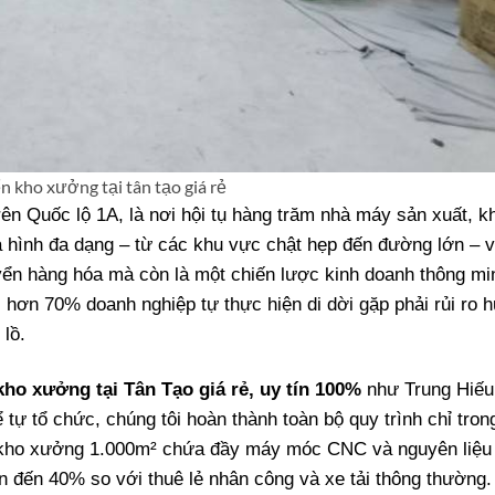
n kho xưởng tại tân tạo giá rẻ
rên Quốc lộ 1A, là nơi hội tụ hàng trăm nhà máy sản xuất, k
a hình đa dạng – từ các khu vực chật hẹp đến đường lớn – v
yển hàng hóa mà còn là một chiến lược kinh doanh thông mi
 hơn 70% doanh nghiệp tự thực hiện di dời gặp phải rủi ro 
 lồ.
ho xưởng tại Tân Tạo giá rẻ, uy tín 100%
như Trung Hiếu
 tự tổ chức, chúng tôi hoàn thành toàn bộ quy trình chỉ tron
ột kho xưởng 1.000m² chứa đầy máy móc CNC và nguyên liệu 
ên đến 40% so với thuê lẻ nhân công và xe tải thông thường.