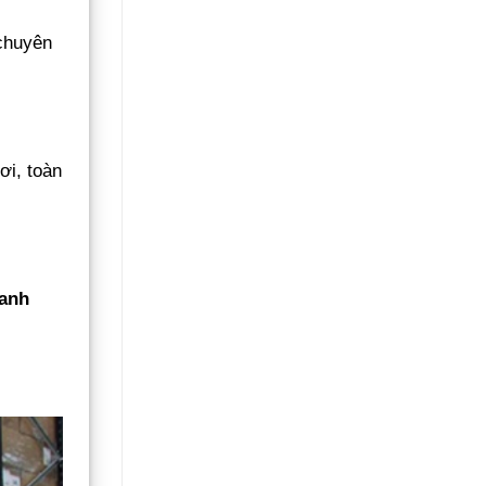
 chuyên
ơi, toàn
hanh