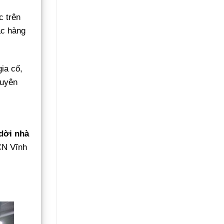
Không
Gãy
c trên
Đổ
ặc hàng
ia cố,
huyên
 dời nhà
KCN Vĩnh