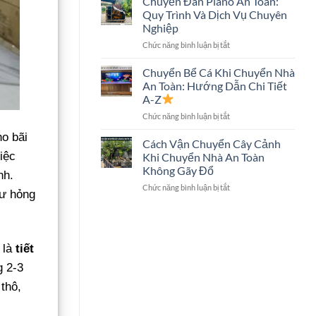
Chuyển Đàn Piano An Toàn:
Trọn
Hình
Quy Trình Và Dịch Vụ Chuyên
Gói
Lớn
Nghiệp
Có
Không?
ở
Chức năng bình luận bị tắt
Chuyển
Chuyển
Két
Đàn
Sắt
Chuyển Bể Cá Khi Chuyển Nhà
Piano
Không?
An Toàn: Hướng Dẫn Chi Tiết
An
Giải
A-Z
Toàn:
Đáp
ở
Chức năng bình luận bị tắt
Quy
Chi
Chuyển
Trình
Tiết
ho bãi
Bể
Và
Cách Vận Chuyển Cây Cảnh
Cá
Dịch
iệc
Khi Chuyển Nhà An Toàn
Khi
Vụ
Không Gãy Đổ
nh.
Chuyển
Chuyên
ở
Chức năng bình luận bị tắt
Nhà
Nghiệp
hư hỏng
Cách
An
Vận
Toàn:
Chuyển
Hướng
Cây
Dẫn
 là
tiết
Cảnh
Chi
Khi
Tiết
g 2-3
Chuyển
A-
Nhà
Z
thô,
An
Toàn