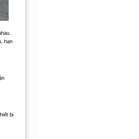
nhau.
n, hạn
ận
iết bị