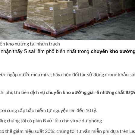
yển kho xưởng tại nhơn trạch
 nhận thấy 5 sai lầm phổ biến nhất trong
chuyển kho xưởng
 vực ngập nước mùa mưa; hãy chọn đối tác sử dụng drone khảo sá
hi phí; ưu tiên dịch vụ
chuyển kho xưởng giá rẻ nhưng chất lượ
g tôi cung cấp bảo hiểm tự nguyện lên đến 10 tỷ.
oãn; chúng tôi có plan B với lều che và xe dự phòng.
m có thể giảm hiệu suất 20%; chúng tôi tư vấn miễn phí dựa trên L