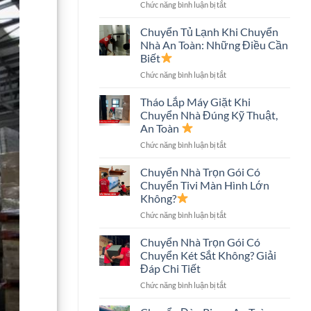
ở
Chức năng bình luận bị tắt
An
Chuyển
Toàn,
Nhà
Tiết
Chuyển Tủ Lạnh Khi Chuyển
Nhà
Kiệm
Nhà An Toàn: Những Điều Cần
Phố
Chi
Biết
An
Phí
ở
Chức năng bình luận bị tắt
Toàn:
Chuyển
Quy
Tủ
Trình
Tháo Lắp Máy Giặt Khi
Lạnh
Và
Chuyển Nhà Đúng Kỹ Thuật,
Khi
Những
An Toàn
Chuyển
Điều
ở
Chức năng bình luận bị tắt
Nhà
Cần
Tháo
An
Biết
Lắp
Toàn:
Chuyển Nhà Trọn Gói Có
Máy
Những
Chuyển Tivi Màn Hình Lớn
Giặt
Điều
Không?
Khi
Cần
ở
Chức năng bình luận bị tắt
Chuyển
Biết
Chuyển
Nhà
Nhà
Đúng
Chuyển Nhà Trọn Gói Có
Trọn
Kỹ
Chuyển Két Sắt Không? Giải
Gói
Thuật,
Đáp Chi Tiết
Có
An
ở
Chức năng bình luận bị tắt
Chuyển
Toàn
Chuyển
Tivi
Nhà
Màn