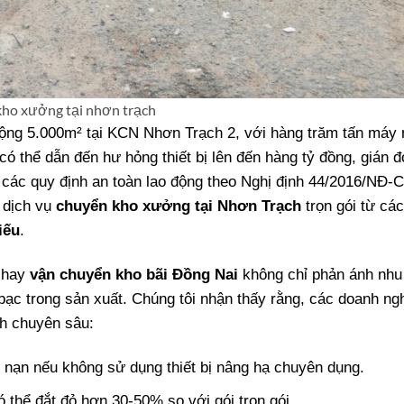
ho xưởng tại nhơn trạch
ộng 5.000m² tại KCN Nhơn Trạch 2, với hàng trăm tấn máy
 có thể dẫn đến hư hỏng thiết bị lên đến hàng tỷ đồng, gián 
 các quy định an toàn lao động theo Nghị định 44/2016/NĐ-C
n dịch vụ
chuyển kho xưởng tại Nhơn Trạch
trọn gói từ cá
iếu
.
hay
vận chuyển kho bãi Đồng Nai
không chỉ phản ánh nhu
bạc trong sản xuất. Chúng tôi nhận thấy rằng, các doanh ng
ch chuyên sâu:
 nạn nếu không sử dụng thiết bị nâng hạ chuyên dụng.
ó thể đắt đỏ hơn 30-50% so với gói trọn gói.