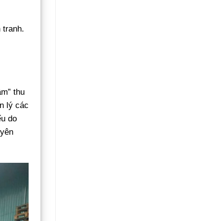
Không
Gãy
Đổ
 tranh.
âm” thu
n lý các
ếu do
uyên