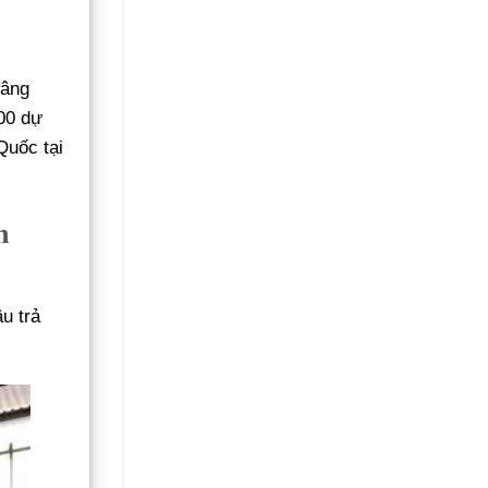
nâng
500 dự
Quốc tại
n
u trả