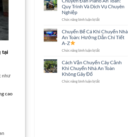
Chuyển Đàn Piano An Toàn:
Trọn
Hình
Quy Trình Và Dịch Vụ Chuyên
Gói
Lớn
Nghiệp
Có
Không?
ở
Chức năng bình luận bị tắt
Chuyển
Chuyển
Két
Đàn
Sắt
Chuyển Bể Cá Khi Chuyển Nhà
Piano
Không?
An Toàn: Hướng Dẫn Chi Tiết
An
Giải
A-Z
Toàn:
Đáp
ở
Chức năng bình luận bị tắt
Quy
Chi
 tại
Chuyển
Trình
Tiết
Bể
Và
Cách Vận Chuyển Cây Cảnh
Cá
Dịch
Khi Chuyển Nhà An Toàn
Khi
Vụ
Không Gãy Đổ
t như
Chuyển
Chuyên
ở
Chức năng bình luận bị tắt
Nhà
Nghiệp
Cách
An
Vận
Toàn:
ng cao
Chuyển
Hướng
Cây
Dẫn
Cảnh
Chi
Khi
Tiết
Chuyển
A-
Nhà
Z
An
ean
Toàn