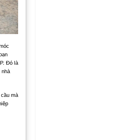
 móc
đoạn
P. Đó là
c nhà
 cầu mà
hiệp