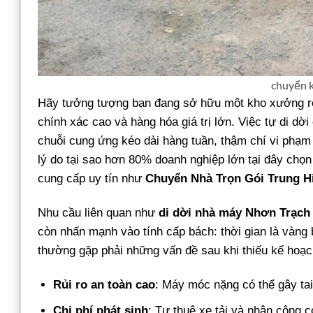
chuyển k
Hãy tưởng tượng bạn đang sở hữu một kho xưởng r
chính xác cao và hàng hóa giá trị lớn. Việc tự di dời
chuỗi cung ứng kéo dài hàng tuần, thậm chí vi phạm
lý do tại sao hơn 80% doanh nghiệp lớn tại đây chọ
cung cấp uy tín như
Chuyển Nhà Trọn Gói Trung H
Nhu cầu liên quan như
di dời nhà máy Nhơn Trạch
còn nhấn mạnh vào tính cấp bách: thời gian là vàng 
thường gặp phải những vấn đề sau khi thiếu kế hoạ
Rủi ro an toàn cao
: Máy móc nặng có thể gây tai
Chi phí phát sinh
: Tự thuê xe tải và nhân công c