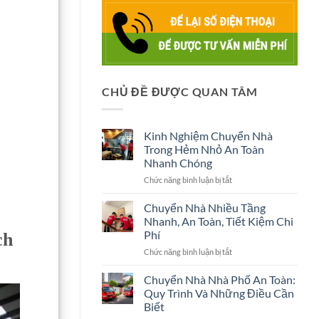
CHỦ ĐỀ ĐƯỢC QUAN TÂM
Kinh Nghiệm Chuyển Nhà
Trong Hẻm Nhỏ An Toàn
Nhanh Chóng
ở
Chức năng bình luận bị tắt
Kinh
Nghiệm
Chuyển Nhà Nhiều Tầng
Chuyển
Nhanh, An Toàn, Tiết Kiệm Chi
Nhà
Phí
ch
Trong
ở
Chức năng bình luận bị tắt
Hẻm
Chuyển
Nhỏ
Nhà
An
Chuyển Nhà Nhà Phố An Toàn:
Nhiều
Toàn
Quy Trình Và Những Điều Cần
Tầng
Nhanh
Biết
Nhanh,
Chóng