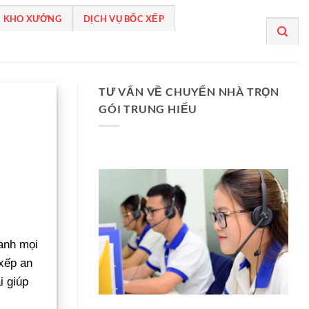
 KHO XƯỞNG
DỊCH VỤ BỐC XẾP
TƯ VẤN VỀ CHUYỂN NHÀ TRỌN
GÓI TRUNG HIẾU
anh mọi
 xếp an
i giúp