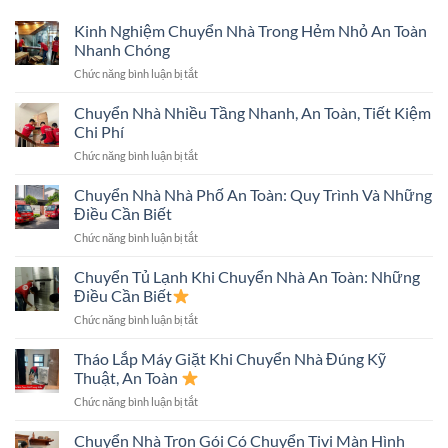
Kinh Nghiệm Chuyển Nhà Trong Hẻm Nhỏ An Toàn
Nhanh Chóng
ở
Chức năng bình luận bị tắt
Kinh
Nghiệm
Chuyển Nhà Nhiều Tầng Nhanh, An Toàn, Tiết Kiệm
Chuyển
Chi Phí
Nhà
ở
Chức năng bình luận bị tắt
Trong
Chuyển
Hẻm
Nhà
Chuyển Nhà Nhà Phố An Toàn: Quy Trình Và Những
Nhỏ
Nhiều
An
Điều Cần Biết
Tầng
Toàn
ở
Chức năng bình luận bị tắt
Nhanh,
Nhanh
Chuyển
An
Chóng
Nhà
Chuyển Tủ Lạnh Khi Chuyển Nhà An Toàn: Những
Toàn,
Nhà
Tiết
Điều Cần Biết
Phố
Kiệm
ở
Chức năng bình luận bị tắt
An
Chi
Chuyển
Toàn:
Phí
Tủ
Tháo Lắp Máy Giặt Khi Chuyển Nhà Đúng Kỹ
Quy
Lạnh
Trình
Thuật, An Toàn
Khi
Và
ở
Chức năng bình luận bị tắt
Chuyển
Những
Tháo
Nhà
Điều
Lắp
Chuyển Nhà Trọn Gói Có Chuyển Tivi Màn Hình
An
Cần