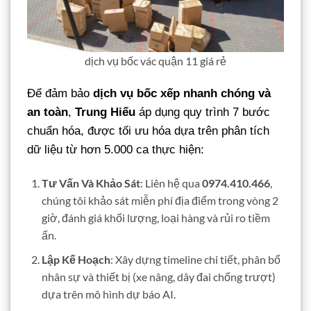
dịch vụ bốc vác quận 11 giá rẻ
Để đảm bảo
dịch vụ bốc xếp nhanh chóng và
an toàn
,
Trung Hiếu
áp dụng quy trình 7 bước
chuẩn hóa, được tối ưu hóa dựa trên phân tích
dữ liệu từ hơn 5.000 ca thực hiện:
Tư Vấn Và Khảo Sát
: Liên hệ qua
0974.410.466
,
chúng tôi khảo sát miễn phí địa điểm trong vòng 2
giờ, đánh giá khối lượng, loại hàng và rủi ro tiềm
ẩn.
Lập Kế Hoạch
: Xây dựng timeline chi tiết, phân bổ
nhân sự và thiết bị (xe nâng, dây đai chống trượt)
dựa trên mô hình dự báo AI.