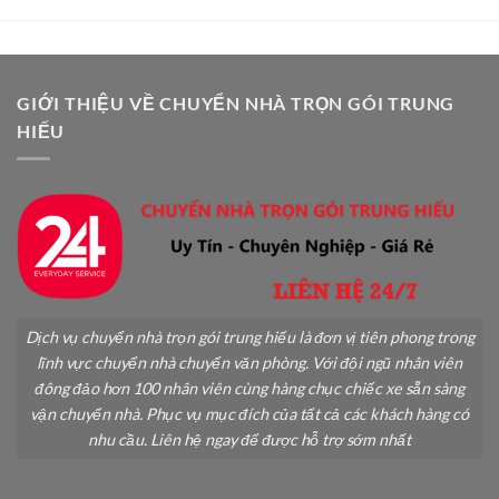
Dẫn
Khi
Chi
Chuyển
Tiết
Nhà
A-
An
Z
Toàn
GIỚI THIỆU VỀ CHUYỂN NHÀ TRỌN GÓI TRUNG
Không
HIẾU
Gãy
Đổ
Dịch vụ chuyển nhà trọn gói trung hiếu là đơn vị tiên phong trong
lĩnh vực chuyển nhà chuyển văn phòng. Với đội ngũ nhân viên
đông đảo hơn 100 nhân viên cùng hàng chục chiếc xe sẵn sàng
vận chuyển nhà. Phục vụ mục đích của tất cả các khách hàng có
nhu cầu. Liên hệ ngay để được hỗ trợ sớm nhất