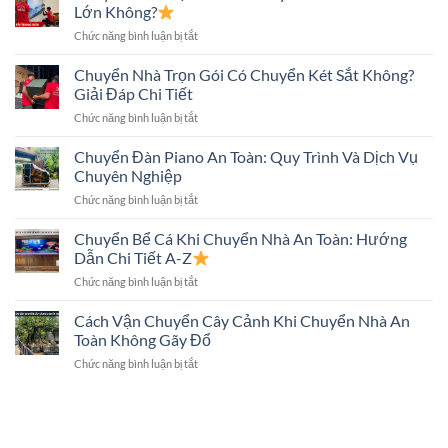
Máy
Toàn:
Lớn Không?
Biết
Giặt
Những
ở
Chức năng bình luận bị tắt
Khi
Điều
Chuyển
Chuyển
Cần
Nhà
Chuyển Nhà Trọn Gói Có Chuyển Két Sắt Không?
Nhà
Biết
Trọn
Đúng
Giải Đáp Chi Tiết
Gói
Kỹ
ở
Chức năng bình luận bị tắt
Có
Thuật,
Chuyển
Chuyển
An
Nhà
Chuyển Đàn Piano An Toàn: Quy Trình Và Dịch Vụ
Tivi
Toàn
Trọn
Màn
Chuyên Nghiệp
Gói
Hình
ở
Chức năng bình luận bị tắt
Có
Lớn
Chuyển
Chuyển
Không?
Đàn
Chuyển Bể Cá Khi Chuyển Nhà An Toàn: Hướng
Két
Piano
Sắt
Dẫn Chi Tiết A-Z
An
Không?
ở
Chức năng bình luận bị tắt
Toàn:
Giải
Chuyển
Quy
Đáp
Bể
Cách Vận Chuyển Cây Cảnh Khi Chuyển Nhà An
Trình
Chi
Cá
Và
Toàn Không Gãy Đổ
Tiết
Khi
Dịch
ở
Chức năng bình luận bị tắt
Chuyển
Vụ
Cách
Nhà
Chuyên
Vận
An
Nghiệp
Chuyển
Toàn:
Cây
Hướng
Cảnh