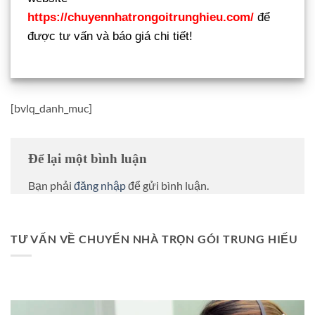
https://chuyennhatrongoitrunghieu.com/
để
được tư vấn và báo giá chi tiết!
[bvlq_danh_muc]
Để lại một bình luận
Bạn phải
đăng nhập
để gửi bình luận.
TƯ VẤN VỀ CHUYỂN NHÀ TRỌN GÓI TRUNG HIẾU