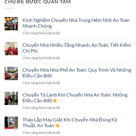
CHỦ ĐỀ ĐƯỢC QUAN TÂM
Kinh Nghiệm Chuyển Nhà Trong Hẻm Nhỏ An Toàn
Nhanh Chóng
ở
Chức năng bình luận bị tắt
Kinh
Nghiệm
Chuyển Nhà Nhiều Tầng Nhanh, An Toàn, Tiết Kiệm
Chuyển
Chi Phí
Nhà
ở
Chức năng bình luận bị tắt
Trong
Chuyển
Hẻm
Nhà
Chuyển Nhà Nhà Phố An Toàn: Quy Trình Và Những
Nhỏ
Nhiều
An
Điều Cần Biết
Tầng
Toàn
ở
Chức năng bình luận bị tắt
Nhanh,
Nhanh
Chuyển
An
Chóng
Nhà
Chuyển Tủ Lạnh Khi Chuyển Nhà An Toàn: Những
Toàn,
Nhà
Tiết
Điều Cần Biết
Phố
Kiệm
ở
Chức năng bình luận bị tắt
An
Chi
Chuyển
Toàn:
Phí
Tủ
Tháo Lắp Máy Giặt Khi Chuyển Nhà Đúng Kỹ
Quy
Lạnh
Trình
Thuật, An Toàn
Khi
Và
ở
Chức năng bình luận bị tắt
Chuyển
Những