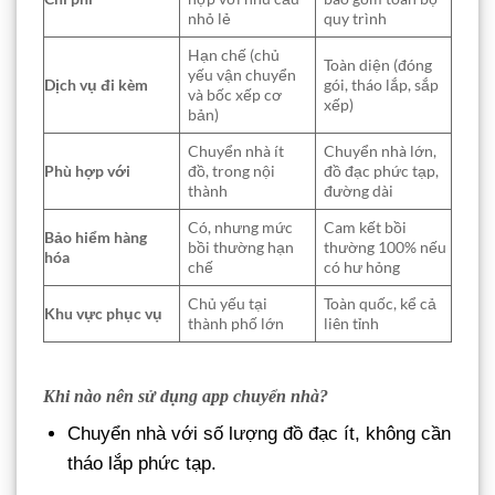
nhỏ lẻ
quy trình
Hạn chế (chủ
Toàn diện (đóng
yếu vận chuyển
Dịch vụ đi kèm
gói, tháo lắp, sắp
và bốc xếp cơ
xếp)
bản)
Chuyển nhà ít
Chuyển nhà lớn,
Phù hợp với
đồ, trong nội
đồ đạc phức tạp,
thành
đường dài
Có, nhưng mức
Cam kết bồi
Bảo hiểm hàng
bồi thường hạn
thường 100% nếu
hóa
chế
có hư hỏng
Chủ yếu tại
Toàn quốc, kể cả
Khu vực phục vụ
thành phố lớn
liên tỉnh
Khi nào nên sử dụng app chuyển nhà?
Chuyển nhà với số lượng đồ đạc ít, không cần
tháo lắp phức tạp.