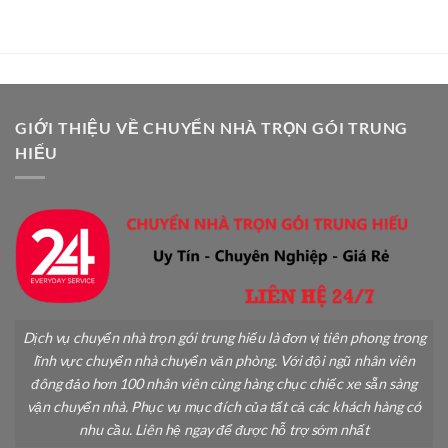
Chuyển
Toàn:
Cây
Hướng
Cảnh
Dẫn
Khi
Chi
Chuyển
Tiết
Nhà
A-
An
Z
Toàn
GIỚI THIỆU VỀ CHUYỂN NHÀ TRỌN GÓI TRUNG
Không
HIẾU
Gãy
Đổ
Dịch vụ chuyển nhà trọn gói trung hiếu là đơn vị tiên phong trong
lĩnh vực chuyển nhà chuyển văn phòng. Với đội ngũ nhân viên
đông đảo hơn 100 nhân viên cùng hàng chục chiếc xe sẵn sàng
vận chuyển nhà. Phục vụ mục đích của tất cả các khách hàng có
nhu cầu. Liên hệ ngay để được hỗ trợ sớm nhất