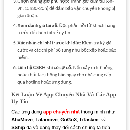
Chọn khung giờ phù hợp
: Tránh giờ cấm tải (6h-
9h, 15h30-20h) để đảm bảo vận chuyển không bị
gián đoạn.
Xem đánh giá tài xế
: Đọc phản hồi từ khách hàng
trước để chọn tài xế uy tín.
Xác nhận chi phí trước khi đặt
: Kiểm tra kỹ giá
cước và các chi phí bổ sung như bốc xếp hoặc bảo
hiểm.
Liên hệ CSKH khi có sự cố
: Nếu xảy ra hư hỏng
hoặc thất lạc, thông báo ngay cho nhà cung cấp
qua hotline hoặc ứng dụng.
Kết Luận Về App Chuyển Nhà Và Các App
Uy Tín
Các ứng dụng
app chuyển nhà
thông minh như
AhaMove
,
Lalamove
,
GoGoX
,
bTaskee
, và
SShip
đã và đang thay đổi cách chúng ta tiếp