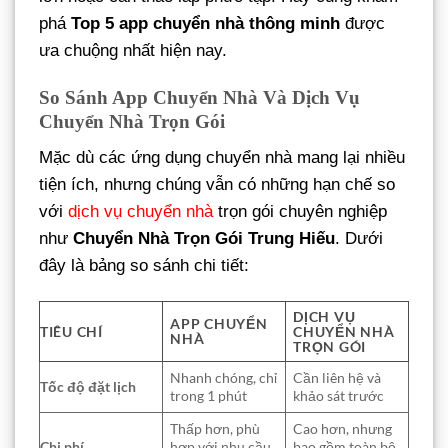
phá
Top 5 app chuyển nhà thông minh
được
ưa chuộng nhất hiện nay.
So Sánh App Chuyển Nhà Và Dịch Vụ
Chuyển Nhà Trọn Gói
Mặc dù các ứng dụng chuyển nhà mang lại nhiều
tiện ích, nhưng chúng vẫn có những hạn chế so
với
dịch vụ chuyển nhà
trọn gói chuyên nghiệp
như
Chuyển Nhà Trọn Gói Trung Hiếu
. Dưới
đây là bảng so sánh chi tiết:
DỊCH VỤ
APP CHUYỂN
TIÊU CHÍ
CHUYỂN NHÀ
NHÀ
TRỌN GÓI
Nhanh chóng, chỉ
Cần liên hệ và
Tốc độ đặt lịch
trong 1 phút
khảo sát trước
Thấp hơn, phù
Cao hơn, nhưng
Chi phí
hợp với nhu cầu
bao gồm toàn bộ