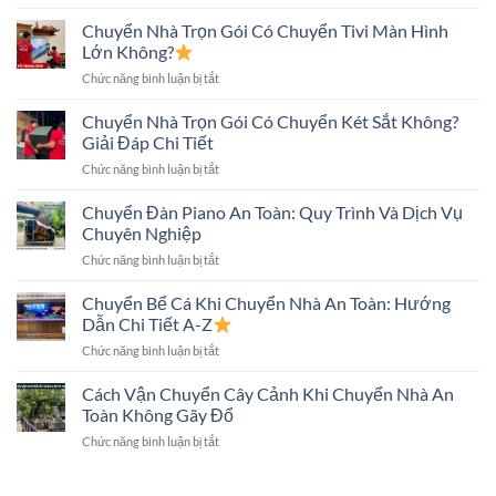
Tháo
Nhà
Điều
Lắp
Chuyển Nhà Trọn Gói Có Chuyển Tivi Màn Hình
An
Cần
Máy
Toàn:
Lớn Không?
Biết
Giặt
Những
ở
Chức năng bình luận bị tắt
Khi
Điều
Chuyển
Chuyển
Cần
Nhà
Chuyển Nhà Trọn Gói Có Chuyển Két Sắt Không?
Nhà
Biết
Trọn
Đúng
Giải Đáp Chi Tiết
Gói
Kỹ
ở
Chức năng bình luận bị tắt
Có
Thuật,
Chuyển
Chuyển
An
Nhà
Chuyển Đàn Piano An Toàn: Quy Trình Và Dịch Vụ
Tivi
Toàn
Trọn
Màn
Chuyên Nghiệp
Gói
Hình
ở
Chức năng bình luận bị tắt
Có
Lớn
Chuyển
Chuyển
Không?
Đàn
Chuyển Bể Cá Khi Chuyển Nhà An Toàn: Hướng
Két
Piano
Sắt
Dẫn Chi Tiết A-Z
An
Không?
ở
Chức năng bình luận bị tắt
Toàn:
Giải
Chuyển
Quy
Đáp
Bể
Cách Vận Chuyển Cây Cảnh Khi Chuyển Nhà An
Trình
Chi
Cá
Và
Toàn Không Gãy Đổ
Tiết
Khi
Dịch
ở
Chức năng bình luận bị tắt
Chuyển
Vụ
Cách
Nhà
Chuyên
Vận
An
Nghiệp