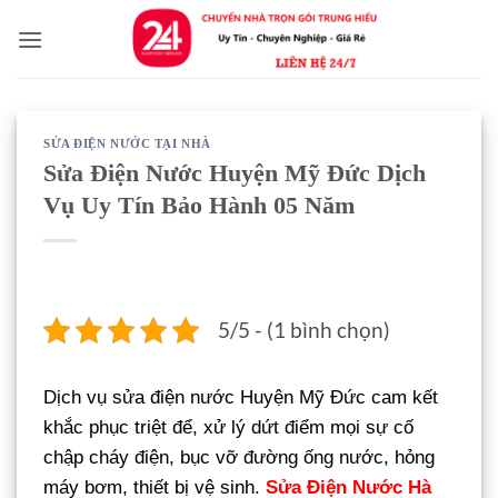
Bỏ
qua
nội
dung
SỬA ĐIỆN NƯỚC TẠI NHÀ
Sửa Điện Nước Huyện Mỹ Đức Dịch
Vụ Uy Tín Bảo Hành 05 Năm
5/5 - (1 bình chọn)
Dịch vụ sửa điện nước Huyện Mỹ Đức cam kết
khắc phục triệt để, xử lý dứt điểm mọi sự cố
chập cháy điện, bục vỡ đường ống nước, hỏng
máy bơm, thiết bị vệ sinh.
Sửa Điện Nước Hà