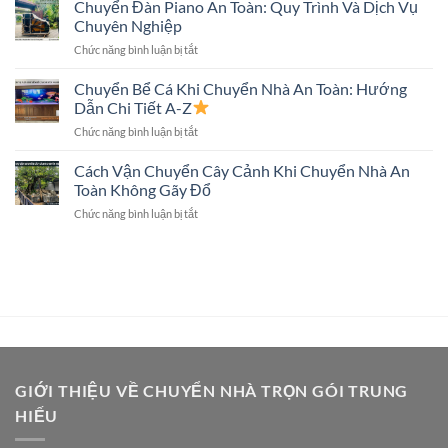
Nhà
Chuyển Đàn Piano An Toàn: Quy Trình Và Dịch Vụ
Tivi
Toàn
Trọn
Màn
Chuyên Nghiệp
Gói
Hình
ở
Chức năng bình luận bị tắt
Có
Lớn
Chuyển
Chuyển
Không?
Đàn
Chuyển Bể Cá Khi Chuyển Nhà An Toàn: Hướng
Két
Piano
Sắt
Dẫn Chi Tiết A-Z
An
Không?
ở
Chức năng bình luận bị tắt
Toàn:
Giải
Chuyển
Quy
Đáp
Bể
Cách Vận Chuyển Cây Cảnh Khi Chuyển Nhà An
Trình
Chi
Cá
Và
Toàn Không Gãy Đổ
Tiết
Khi
Dịch
ở
Chức năng bình luận bị tắt
Chuyển
Vụ
Cách
Nhà
Chuyên
Vận
An
Nghiệp
Chuyển
Toàn:
Cây
Hướng
Cảnh
Dẫn
Khi
Chi
Chuyển
Tiết
Nhà
A-
An
Z
Toàn
GIỚI THIỆU VỀ CHUYỂN NHÀ TRỌN GÓI TRUNG
Không
HIẾU
Gãy
Đổ