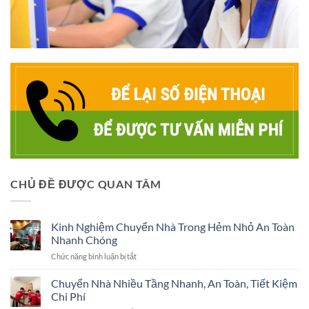
CHỦ ĐỀ ĐƯỢC QUAN TÂM
Kinh Nghiệm Chuyển Nhà Trong Hẻm Nhỏ An Toàn
Nhanh Chóng
ở
Chức năng bình luận bị tắt
Kinh
Nghiệm
Chuyển Nhà Nhiều Tầng Nhanh, An Toàn, Tiết Kiệm
Chuyển
Chi Phí
Nhà