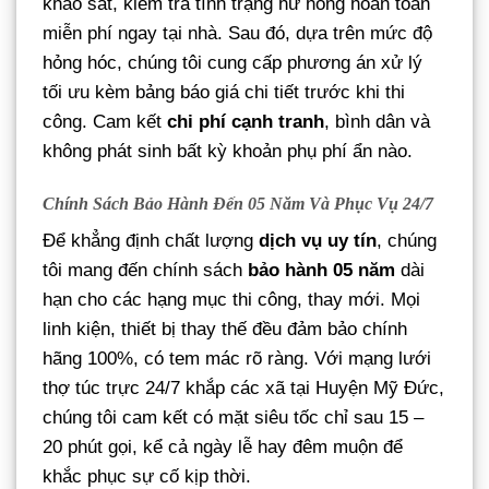
khảo sát, kiểm tra tình trạng hư hỏng hoàn toàn
miễn phí ngay tại nhà. Sau đó, dựa trên mức độ
hỏng hóc, chúng tôi cung cấp phương án xử lý
tối ưu kèm bảng báo giá chi tiết trước khi thi
công. Cam kết
chi phí cạnh tranh
, bình dân và
không phát sinh bất kỳ khoản phụ phí ẩn nào.
Chính Sách Bảo Hành Đến 05 Năm Và Phục Vụ 24/7
Để khẳng định chất lượng
dịch vụ uy tín
, chúng
tôi mang đến chính sách
bảo hành 05 năm
dài
hạn cho các hạng mục thi công, thay mới. Mọi
linh kiện, thiết bị thay thế đều đảm bảo chính
hãng 100%, có tem mác rõ ràng. Với mạng lưới
thợ túc trực 24/7 khắp các xã tại Huyện Mỹ Đức,
chúng tôi cam kết có mặt siêu tốc chỉ sau 15 –
20 phút gọi, kể cả ngày lễ hay đêm muộn để
khắc phục sự cố kịp thời.