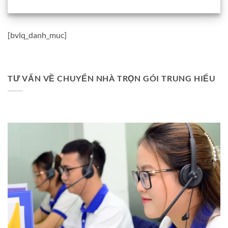
[bvlq_danh_muc]
TƯ VẤN VỀ CHUYỂN NHÀ TRỌN GÓI TRUNG HIẾU