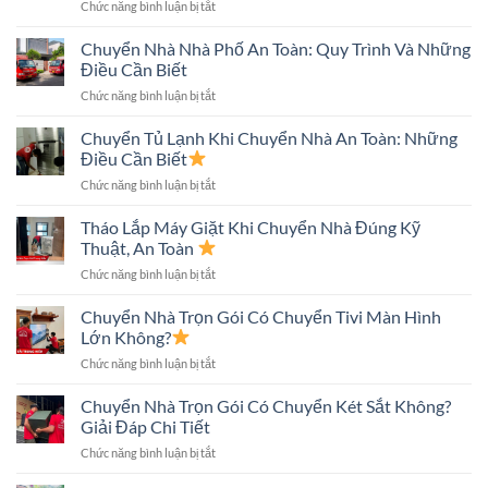
ở
Chức năng bình luận bị tắt
Trong
Chuyển
Hẻm
Nhà
Chuyển Nhà Nhà Phố An Toàn: Quy Trình Và Những
Nhỏ
Nhiều
An
Điều Cần Biết
Tầng
Toàn
ở
Chức năng bình luận bị tắt
Nhanh,
Nhanh
Chuyển
An
Chóng
Nhà
Chuyển Tủ Lạnh Khi Chuyển Nhà An Toàn: Những
Toàn,
Nhà
Tiết
Điều Cần Biết
Phố
Kiệm
ở
Chức năng bình luận bị tắt
An
Chi
Chuyển
Toàn:
Phí
Tủ
Tháo Lắp Máy Giặt Khi Chuyển Nhà Đúng Kỹ
Quy
Lạnh
Trình
Thuật, An Toàn
Khi
Và
ở
Chức năng bình luận bị tắt
Chuyển
Những
Tháo
Nhà
Điều
Lắp
Chuyển Nhà Trọn Gói Có Chuyển Tivi Màn Hình
An
Cần
Máy
Toàn:
Lớn Không?
Biết
Giặt
Những
ở
Chức năng bình luận bị tắt
Khi
Điều
Chuyển
Chuyển
Cần
Nhà
Chuyển Nhà Trọn Gói Có Chuyển Két Sắt Không?
Nhà
Biết
Trọn
Đúng
Giải Đáp Chi Tiết
Gói
Kỹ
ở
Chức năng bình luận bị tắt
Có
Thuật,
Chuyển
Chuyển
An