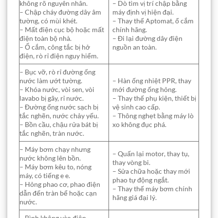
không rõ nguyên nhân.
– Dò tìm vị trí chập bằng
– Chập cháy đường dây âm
máy định vị hiện đại.
tường, có mùi khét.
– Thay thế Aptomat, ổ cắm
– Mất điện cục bộ hoặc mất
chính hãng.
điện toàn bộ nhà.
– Đi lại đường dây điện
– Ổ cắm, công tắc bị hở
nguồn an toàn.
điện, rò rỉ điện nguy hiểm.
– Bục vỡ, rò rỉ đường ống
nước làm ướt tường.
– Hàn ống nhiệt PPR, thay
– Khóa nước, vòi sen, vòi
mới đường ống hỏng.
lavabo bị gãy, rỉ nước.
– Thay thế phụ kiện, thiết bị
– Đường ống nước sạch bị
vệ sinh cao cấp.
tắc nghẽn, nước chảy yếu.
– Thông nghẹt bằng máy lò
– Bồn cầu, chậu rửa bát bị
xo không đục phá.
tắc nghẽn, tràn nước.
– Máy bơm chạy nhưng
– Quấn lại motor, thay tụ,
nước không lên bồn.
thay vòng bi.
– Máy bơm kêu to, nóng
– Sửa chữa hoặc thay mới
máy, có tiếng e e.
phao tự động ngắt.
– Hỏng phao cơ, phao điện
– Thay thế máy bơm chính
dẫn đến tràn bể hoặc cạn
hãng giá đại lý.
nước.
– Bình không vào điện,