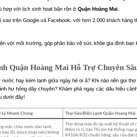
hù hợp với lịch sinh hoạt bận rộn ở
Quận Hoàng Mai
.
5 sao trên Google và Facebook, với hơn 2.000 khách hàng t
iện với môi trường, góp phần bảo vệ sức khỏe gia đình bạn 
ạnh Quận Hoàng Mai Hỗ Trợ Chuyên Sâ
hảy nước hay kém lạnh giữa ngày hè oi ả? Khi nào nên gọi th
ránh hư hỏng dây chuyền? Khám phá ngay các dấu hiệu cản
u dưới đây!
 Lý Nhanh Chóng
Thợ Sửa Điện Lạnh Quận Hoàng Mai
Thợ dùng máy đo áp suất kỹ thuật số r
g mát, chảy nước dàn lạnh,
điểm rò rỉ, hàn TIG kín hệ thống, nạp 
 báo lỗi, block (máy nén) không
R410A/R32 chuẩn hãng; sấy rửa dàn 