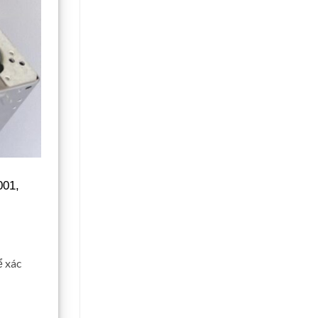
001,
ể xác