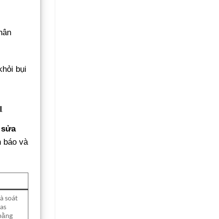
Không
Gãy
Đổ
hân
khỏi bụi
u
ợ
sửa
h báo và
à soát
gas
bằng