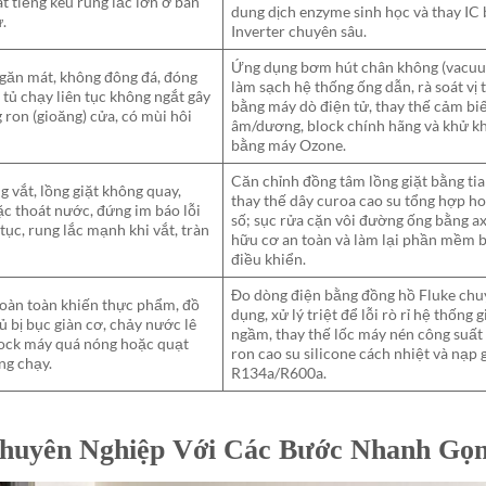
t tiếng kêu rung lắc lớn ở ban
dung dịch enzyme sinh học và thay IC
.
Inverter chuyên sâu.
Ứng dụng bơm hút chân không (vacu
găn mát, không đông đá, đóng
làm sạch hệ thống ống dẫn, rà soát vị t
 tủ chạy liên tục không ngắt gây
bằng máy dò điện tử, thay thế cảm bi
 ron (gioăng) cửa, có mùi hôi
âm/dương, block chính hãng và khử k
bằng máy Ozone.
Căn chỉnh đồng tâm lồng giặt bằng tia 
 vắt, lồng giặt không quay,
thay thế dây curoa cao su tổng hợp ho
c thoát nước, đứng im báo lỗi
số; sục rửa cặn vôi đường ống bằng axi
tục, rung lắc mạnh khi vắt, tràn
hữu cơ an toàn và làm lại phần mềm
điều khiển.
Đo dòng điện bằng đồng hồ Fluke ch
oàn toàn khiến thực phẩm, đồ
dụng, xử lý triệt để lỗi rò rỉ hệ thống 
tủ bị bục giàn cơ, chảy nước lê
ngầm, thay thế lốc máy nén công suất 
block máy quá nóng hoặc quạt
ron cao su silicone cách nhiệt và nạp 
ng chạy.
R134a/R600a.
huyên Nghiệp Với Các Bước Nhanh Gọ