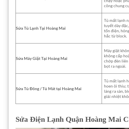
chạy hoặc phá
công chung cư
Tủ mất lạnh n
tuyết dày đặc,
Sửa Tủ Lạnh Tại Hoàng Mai
tốn điện, hỏng
hắc từ block.
Máy giặt không
không cấp hoặ
Sửa Máy Giặt Tại Hoàng Mai
chớp đèn liên 
bọt ra ngoài.
Tủ mất lạnh h
hoen ôi thiu; 
Sửa Tủ Đông / Tủ Mát tại Hoàng Mai
láng ra sàn, 
giải nhiệt khô
Sửa Điện Lạnh Quận Hoàng Mai C