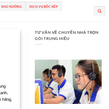
 KHO XƯỞNG
DỊCH VỤ BỐC XẾP
TƯ VẤN VỀ CHUYỂN NHÀ TRỌN
GÓI TRUNG HIẾU
ung
lạnh,
h hãng,