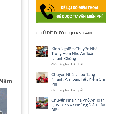
CHỦ ĐỀ ĐƯỢC QUAN TÂM
Kinh Nghiệm Chuyển Nhà
Trong Hẻm Nhỏ An Toàn
Nhanh Chóng
ở
Chức năng bình luận bị tắt
Kinh
Nghiệm
Chuyển Nhà Nhiều Tầng
Chuyển
Nhanh, An Toàn, Tiết Kiệm Chi
 Năm
Nhà
Phí
Trong
ở
Chức năng bình luận bị tắt
Hẻm
Chuyển
Nhỏ
Nhà
An
Chuyển Nhà Nhà Phố An Toàn:
Nhiều
Toàn
Quy Trình Và Những Điều Cần
Tầng
Nhanh
Biết
Nhanh,
Chóng