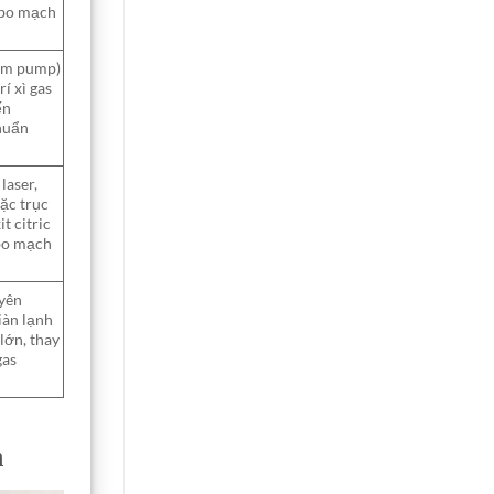
 bo mạch
um pump)
rí xì gas
ến
huẩn
laser,
ặc trục
t citric
 bo mạch
uyên
giàn lạnh
lớn, thay
gas
n