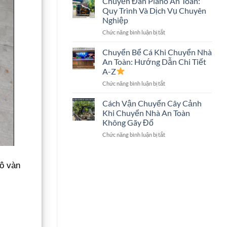
Chuyển Đàn Piano An Toàn:
Trọn
Hình
Quy Trình Và Dịch Vụ Chuyên
Gói
Lớn
Nghiệp
Có
Không?
ở
Chức năng bình luận bị tắt
Chuyển
Chuyển
Két
Đàn
Sắt
Chuyển Bể Cá Khi Chuyển Nhà
Piano
Không?
An Toàn: Hướng Dẫn Chi Tiết
An
Giải
A-Z
Toàn:
Đáp
ở
Chức năng bình luận bị tắt
Quy
Chi
Chuyển
Trình
Tiết
Bể
Và
Cách Vận Chuyển Cây Cảnh
Cá
Dịch
Khi Chuyển Nhà An Toàn
Khi
Vụ
Không Gãy Đổ
Chuyển
Chuyên
ở
Chức năng bình luận bị tắt
Nhà
Nghiệp
Cách
An
Vận
Toàn:
Chuyển
Hướng
ô vàn
Cây
Dẫn
Cảnh
Chi
Khi
Tiết
Chuyển
A-
Nhà
Z
An
Toàn