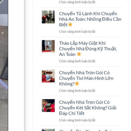
ở
Chức năng bình luận bị tắt
An
Chuyển
Toàn,
Nhà
Tiết
Chuyển Tủ Lạnh Khi Chuyển
Nhà
Kiệm
Nhà An Toàn: Những Điều Cần
Phố
Chi
Biết
An
Phí
ở
Chức năng bình luận bị tắt
Toàn:
Chuyển
Quy
Tủ
Trình
Tháo Lắp Máy Giặt Khi
Lạnh
Và
Chuyển Nhà Đúng Kỹ Thuật,
Khi
Những
An Toàn
Chuyển
Điều
ở
Chức năng bình luận bị tắt
Nhà
Cần
Tháo
An
Biết
Lắp
Toàn:
Chuyển Nhà Trọn Gói Có
Máy
Những
Chuyển Tivi Màn Hình Lớn
Giặt
Điều
Không?
Khi
Cần
ở
Chức năng bình luận bị tắt
Chuyển
Biết
Chuyển
Nhà
Nhà
Đúng
Chuyển Nhà Trọn Gói Có
Trọn
Kỹ
Chuyển Két Sắt Không? Giải
Gói
Thuật,
Đáp Chi Tiết
Có
An
ở
Chức năng bình luận bị tắt
Chuyển
Toàn
Chuyển
Tivi
Nhà
Màn