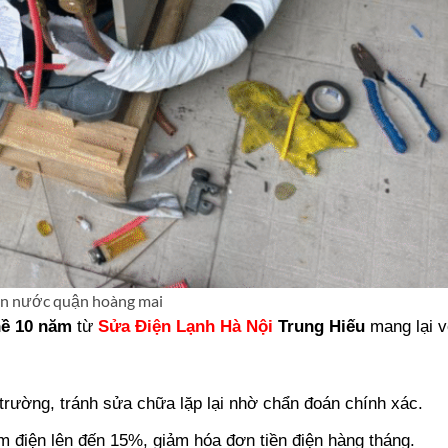
ện nước quận hoàng mai
hề 10 năm
từ
Sửa Điện Lạnh Hà Nội
Trung Hiếu
mang lại v
 trường, tránh sửa chữa lặp lại nhờ chẩn đoán chính xác.
iệm điện lên đến 15%, giảm hóa đơn tiền điện hàng tháng.