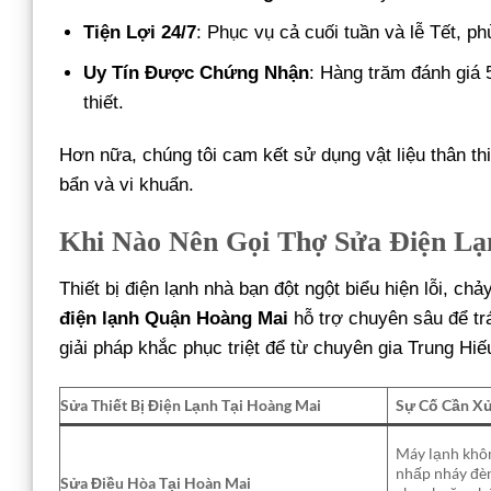
Tiện Lợi 24/7
: Phục vụ cả cuối tuần và lễ Tết, p
Uy Tín Được Chứng Nhận
: Hàng trăm đánh giá 
thiết.
Hơn nữa, chúng tôi cam kết sử dụng vật liệu thân th
bẩn và vi khuẩn.
Khi Nào Nên Gọi Thợ Sửa Điện L
Thiết bị điện lạnh nhà bạn đột ngột biểu hiện lỗi, c
điện lạnh Quận Hoàng Mai
hỗ trợ chuyên sâu để t
giải pháp khắc phục triệt để từ chuyên gia Trung Hiế
Sửa Thiết Bị Điện Lạnh Tại Hoàng Mai
Sự Cố Cần Xử
Máy lạnh khôn
nhấp nháy đèn
Sửa Điều Hòa Tại Hoàn Mai