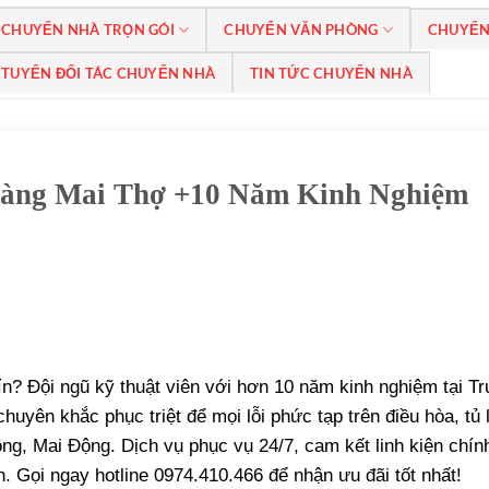
CHUYỂN NHÀ TRỌN GÓI
CHUYỂN VĂN PHÒNG
CHUYỂN
TUYỂN ĐỐI TÁC CHUYỂN NHÀ
TIN TỨC CHUYỂN NHÀ
oàng Mai Thợ +10 Năm Kinh Nghiệm
n? Đội ngũ kỹ thuật viên với hơn 10 năm kinh nghiệm tại Tr
huyên khắc phục triệt để mọi lỗi phức tạp trên điều hòa, tủ 
ng, Mai Động. Dịch vụ phục vụ 24/7, cam kết linh kiện chín
. Gọi ngay hotline 0974.410.466 để nhận ưu đãi tốt nhất!