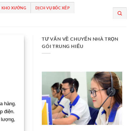
 KHO XƯỞNG
DỊCH VỤ BỐC XẾP
TƯ VẤN VỀ CHUYỂN NHÀ TRỌN
GÓI TRUNG HIẾU
a hàng.
p điện.
 lượng,