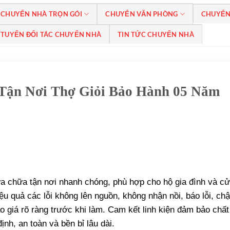
CHUYỂN NHÀ TRỌN GÓI
CHUYỂN VĂN PHÒNG
CHUYỂN
TUYỂN ĐỐI TÁC CHUYỂN NHÀ
TIN TỨC CHUYỂN NHÀ
Tận Nơi Thợ Giỏi Bảo Hành 05 Năm
a chữa tận nơi nhanh chóng, phù hợp cho hộ gia đình và cử
ệu quả các lỗi không lên nguồn, không nhận nồi, báo lỗi, chậ
áo giá rõ ràng trước khi làm. Cam kết linh kiện đảm bảo chất
ịnh, an toàn và bền bỉ lâu dài.