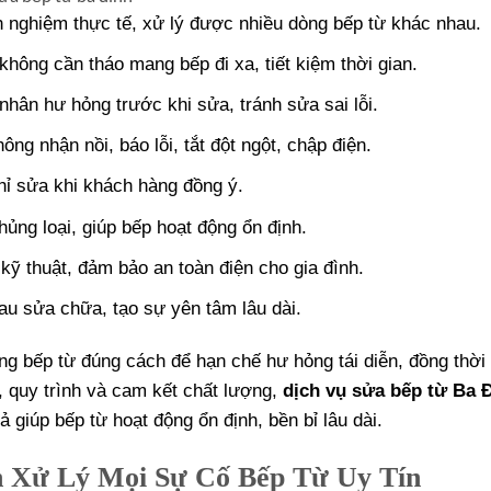
h nghiệm thực tế, xử lý được nhiều dòng bếp từ khác nhau.
 không cần tháo mang bếp đi xa, tiết kiệm thời gian.
ân hư hỏng trước khi sửa, tránh sửa sai lỗi.
ng nhận nồi, báo lỗi, tắt đột ngột, chập điện.
hỉ sửa khi khách hàng đồng ý.
ủng loại, giúp bếp hoạt động ổn định.
kỹ thuật, đảm bảo an toàn điện cho gia đình.
au sửa chữa, tạo sự yên tâm lâu dài.
g bếp từ đúng cách để hạn chế hư hỏng tái diễn, đồng thời 
, quy trình và cam kết chất lượng,
dịch vụ sửa bếp từ Ba 
ả giúp bếp từ hoạt động ổn định, bền bỉ lâu dài.
n Xử Lý Mọi Sự Cố Bếp Từ Uy Tín