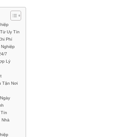
hiệp
 Từ Uy Tín
hi Phí
 Nghiệp
24/7
ợp Lý
t
ụ Tận Nơi
 Ngày
nh
 Tín
n Nhà
hiệp