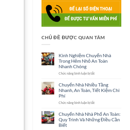
CHỦ ĐỀ ĐƯỢC QUAN TÂM
Kinh Nghiệm Chuyển Nhà
Trong Hẻm Nhỏ An Toàn
Nhanh Chóng
ở
Chức năng bình luận bị tắt
Kinh
Nghiệm
Chuyển Nhà Nhiều Tầng
Chuyển
Nhanh, An Toàn, Tiết Kiệm Chi
Nhà
Phí
Trong
ở
Chức năng bình luận bị tắt
Hẻm
Chuyển
Nhỏ
Nhà
An
Chuyển Nhà Nhà Phố An Toàn:
Nhiều
Toàn
Quy Trình Và Những Điều Cần
Tầng
Nhanh
Biết
Nhanh,
Chóng