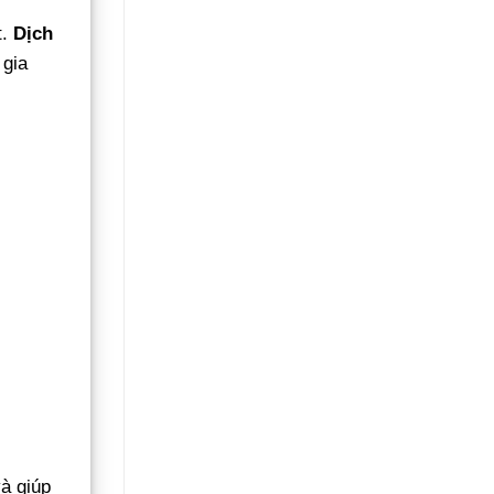
t.
Dịch
 gia
và giúp