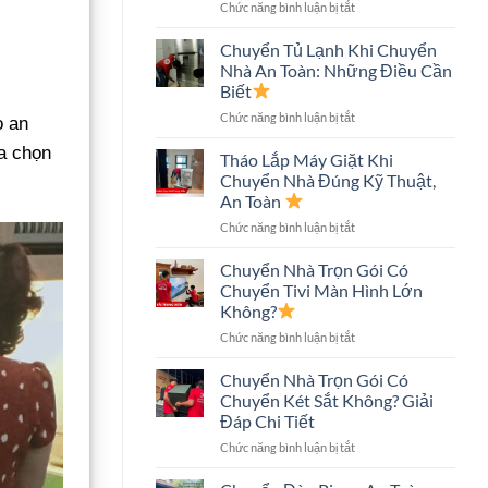
ở
Chức năng bình luận bị tắt
An
Chuyển
Toàn,
Nhà
Tiết
Chuyển Tủ Lạnh Khi Chuyển
Nhà
Kiệm
Nhà An Toàn: Những Điều Cần
Phố
Chi
Biết
An
Phí
ở
Chức năng bình luận bị tắt
Toàn:
o an
Chuyển
Quy
ựa chọn
Tủ
Trình
Tháo Lắp Máy Giặt Khi
Lạnh
Và
Chuyển Nhà Đúng Kỹ Thuật,
Khi
Những
An Toàn
Chuyển
Điều
ở
Chức năng bình luận bị tắt
Nhà
Cần
Tháo
An
Biết
Lắp
Toàn:
Chuyển Nhà Trọn Gói Có
Máy
Những
Chuyển Tivi Màn Hình Lớn
Giặt
Điều
Không?
Khi
Cần
ở
Chức năng bình luận bị tắt
Chuyển
Biết
Chuyển
Nhà
Nhà
Đúng
Chuyển Nhà Trọn Gói Có
Trọn
Kỹ
Chuyển Két Sắt Không? Giải
Gói
Thuật,
Đáp Chi Tiết
Có
An
ở
Chức năng bình luận bị tắt
Chuyển
Toàn
Chuyển
Tivi
Nhà
Màn