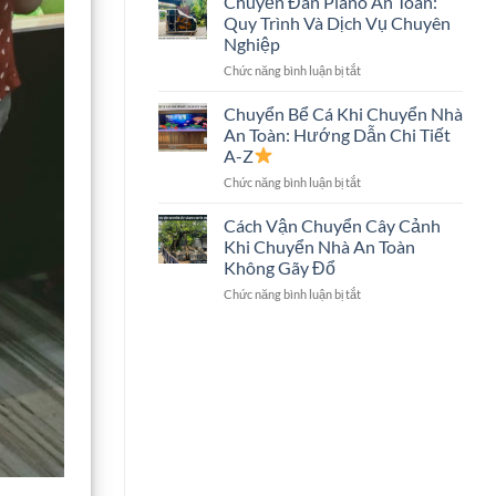
Chuyển Đàn Piano An Toàn:
Trọn
Hình
Quy Trình Và Dịch Vụ Chuyên
Gói
Lớn
Nghiệp
Có
Không?
ở
Chức năng bình luận bị tắt
Chuyển
Chuyển
Két
Đàn
Sắt
Chuyển Bể Cá Khi Chuyển Nhà
Piano
Không?
An Toàn: Hướng Dẫn Chi Tiết
An
Giải
A-Z
Toàn:
Đáp
ở
Chức năng bình luận bị tắt
Quy
Chi
Chuyển
Trình
Tiết
Bể
Và
Cách Vận Chuyển Cây Cảnh
Cá
Dịch
Khi Chuyển Nhà An Toàn
Khi
Vụ
Không Gãy Đổ
Chuyển
Chuyên
ở
Chức năng bình luận bị tắt
Nhà
Nghiệp
Cách
An
Vận
Toàn:
Chuyển
Hướng
Cây
Dẫn
Cảnh
Chi
Khi
Tiết
Chuyển
A-
Nhà
Z
An
Toàn