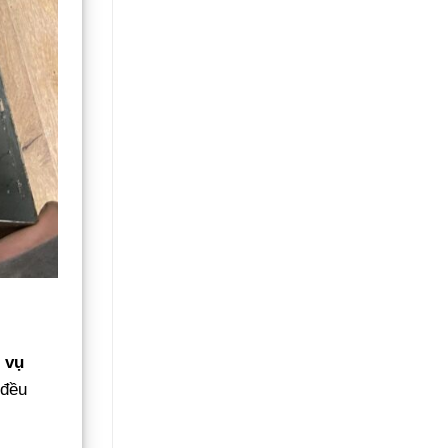
 vụ
 đều