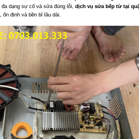
ý đa dạng sự cố và sửa đúng lỗi,
dịch vụ sửa bếp từ tại qu
 ổn định và bền bỉ lâu dài.