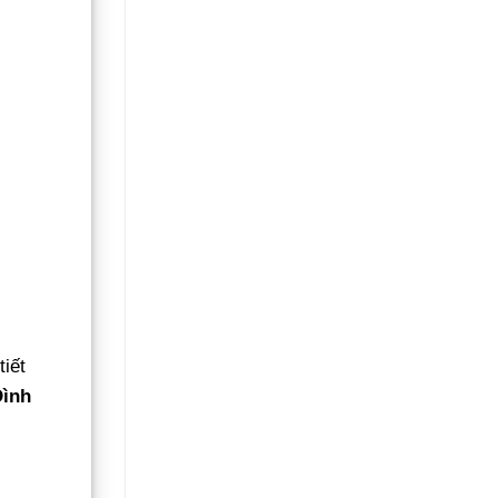
Không
Gãy
Đổ
tiết
Đình