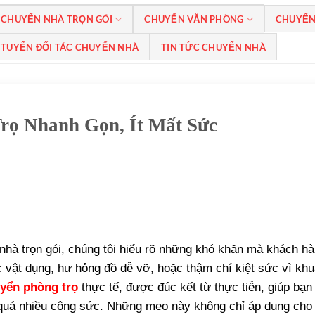
CHUYỂN NHÀ TRỌN GÓI
CHUYỂN VĂN PHÒNG
CHUYỂN
TUYỂN ĐỐI TÁC CHUYỂN NHÀ
TIN TỨC CHUYỂN NHÀ
rọ Nhanh Gọn, Ít Mất Sức
nhà trọn gói, chúng tôi hiểu rõ những khó khăn mà khách h
ạc vật dụng, hư hỏng đồ dễ vỡ, hoặc thậm chí kiệt sức vì kh
yển phòng trọ
thực tế, được đúc kết từ thực tiễn, giúp bạ
 quá nhiều công sức. Những mẹo này không chỉ áp dụng cho