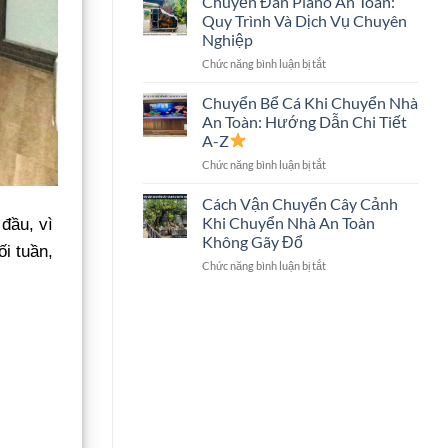
Chuyển Đàn Piano An Toàn:
Trọn
Hình
Quy Trình Và Dịch Vụ Chuyên
Gói
Lớn
Nghiệp
Có
Không?
ở
Chức năng bình luận bị tắt
Chuyển
Chuyển
Két
Đàn
Sắt
Chuyển Bể Cá Khi Chuyển Nhà
Piano
Không?
An Toàn: Hướng Dẫn Chi Tiết
An
Giải
A-Z
Toàn:
Đáp
ở
Chức năng bình luận bị tắt
Quy
Chi
Chuyển
Trình
Tiết
Bể
Và
Cách Vận Chuyển Cây Cảnh
Cá
Dịch
Khi Chuyển Nhà An Toàn
đầu, vì
Khi
Vụ
Không Gãy Đổ
Chuyển
ối tuần,
Chuyên
ở
Chức năng bình luận bị tắt
Nhà
Nghiệp
Cách
An
Vận
Toàn:
Chuyển
Hướng
Cây
Dẫn
Cảnh
Chi
Khi
Tiết
Chuyển
A-
Nhà
Z
An
Toàn