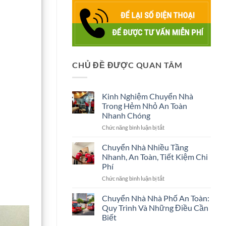
CHỦ ĐỀ ĐƯỢC QUAN TÂM
Kinh Nghiệm Chuyển Nhà
Trong Hẻm Nhỏ An Toàn
Nhanh Chóng
ở
Chức năng bình luận bị tắt
Kinh
Nghiệm
Chuyển Nhà Nhiều Tầng
Chuyển
Nhanh, An Toàn, Tiết Kiệm Chi
Nhà
Phí
Trong
ở
Chức năng bình luận bị tắt
Hẻm
Chuyển
Nhỏ
Nhà
An
Chuyển Nhà Nhà Phố An Toàn:
Nhiều
Toàn
Quy Trình Và Những Điều Cần
Tầng
Nhanh
Biết
Nhanh,
Chóng