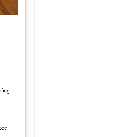
hòng
bọc