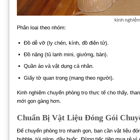
kinh nghiệm
Phân loại theo nhóm:
Đồ dễ vỡ (ly chén, kính, đồ điện tử).
Đồ nặng (tủ lạnh mini, giường, bàn).
Quần áo và vật dụng cá nhân.
Giấy tờ quan trọng (mang theo người).
Kinh nghiệm chuyển phòng trọ thực tế cho thấy, tha
mới gọn gàng hơn.
Chuẩn Bị Vật Liệu Đóng Gói Chuy
Để chuyển phòng trọ nhanh gọn, bạn cần vật liệu đó
bubble, túi nilon, dây buộc. Đừng tiếc tiền mua rẻ vì