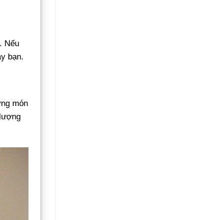
Không
Gãy
Đổ
n. Nếu
ay bạn.
hững món
 lượng