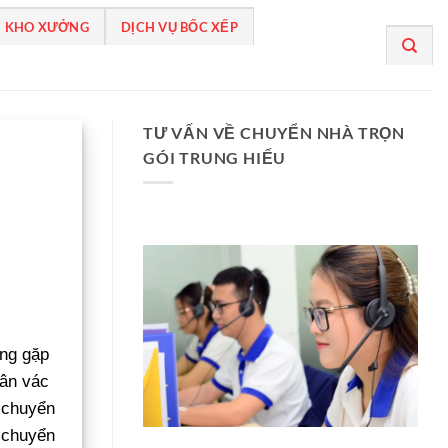
 KHO XƯỞNG
DỊCH VỤ BỐC XẾP
TƯ VẤN VỀ CHUYỂN NHÀ TRỌN
GÓI TRUNG HIẾU
àng gặp
uân vác
n chuyển
 chuyển