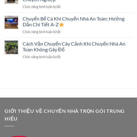
Gói
Hình
ở
Chức năng bình luận bị tắt
Có
Lớn
Chuyển
Chuyển
Không?
Đàn
Chuyển Bể Cá Khi Chuyển Nhà An Toàn: Hướng
Két
Piano
Sắt
Dẫn Chi Tiết A-Z
An
Không?
ở
Chức năng bình luận bị tắt
Toàn:
Giải
Chuyển
Quy
Đáp
Bể
Cách Vận Chuyển Cây Cảnh Khi Chuyển Nhà An
Trình
Chi
Cá
Và
Toàn Không Gãy Đổ
Tiết
Khi
Dịch
ở
Chức năng bình luận bị tắt
Chuyển
Vụ
Cách
Nhà
Chuyên
Vận
An
Nghiệp
Chuyển
Toàn:
Cây
Hướng
Cảnh
Dẫn
Khi
Chi
Chuyển
Tiết
Nhà
A-
An
Z
Toàn
GIỚI THIỆU VỀ CHUYỂN NHÀ TRỌN GÓI TRUNG
Không
HIẾU
Gãy
Đổ