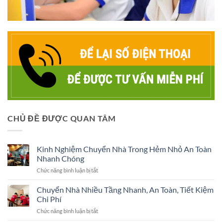
CHỦ ĐỀ ĐƯỢC QUAN TÂM
Kinh Nghiệm Chuyển Nhà Trong Hẻm Nhỏ An Toàn
Nhanh Chóng
ở
Chức năng bình luận bị tắt
Kinh
Nghiệm
Chuyển Nhà Nhiều Tầng Nhanh, An Toàn, Tiết Kiệm
Chuyển
Chi Phí
Nhà
ở
Chức năng bình luận bị tắt
Trong
Chuyển
Hẻm