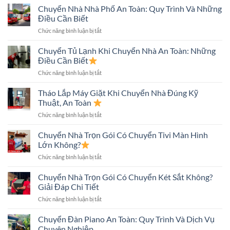
Nhà
Chuyển Nhà Nhà Phố An Toàn: Quy Trình Và Những
Nhỏ
Nhiều
An
Điều Cần Biết
Tầng
Toàn
ở
Chức năng bình luận bị tắt
Nhanh,
Nhanh
Chuyển
An
Chóng
Nhà
Chuyển Tủ Lạnh Khi Chuyển Nhà An Toàn: Những
Toàn,
Nhà
Tiết
Điều Cần Biết
Phố
Kiệm
ở
Chức năng bình luận bị tắt
An
Chi
Chuyển
Toàn:
Phí
Tủ
Tháo Lắp Máy Giặt Khi Chuyển Nhà Đúng Kỹ
Quy
Lạnh
Trình
Thuật, An Toàn
Khi
Và
ở
Chức năng bình luận bị tắt
Chuyển
Những
Tháo
Nhà
Điều
Lắp
Chuyển Nhà Trọn Gói Có Chuyển Tivi Màn Hình
An
Cần
Máy
Toàn:
Lớn Không?
Biết
Giặt
Những
ở
Chức năng bình luận bị tắt
Khi
Điều
Chuyển
Chuyển
Cần
Nhà
Chuyển Nhà Trọn Gói Có Chuyển Két Sắt Không?
Nhà
Biết
Trọn
Đúng
Giải Đáp Chi Tiết
Gói
Kỹ
ở
Chức năng bình luận bị tắt
Có
Thuật,
Chuyển
Chuyển
An
Nhà
Chuyển Đàn Piano An Toàn: Quy Trình Và Dịch Vụ
Tivi
Toàn
Trọn
Màn
Chuyên Nghiệp