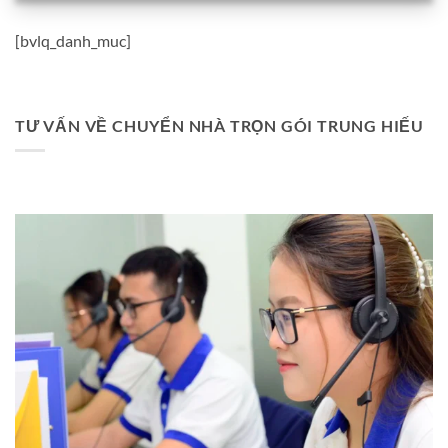
[bvlq_danh_muc]
TƯ VẤN VỀ CHUYỂN NHÀ TRỌN GÓI TRUNG HIẾU