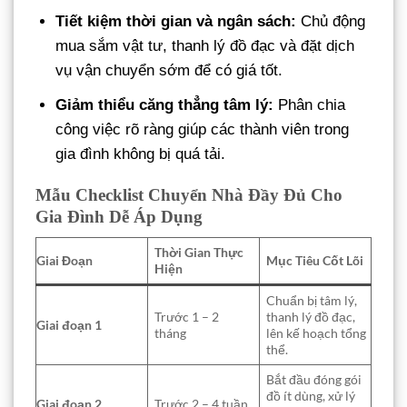
Tiết kiệm thời gian và ngân sách:
Chủ động
mua sắm vật tư, thanh lý đồ đạc và đặt dịch
vụ vận chuyển sớm để có giá tốt.
Giảm thiểu căng thẳng tâm lý:
Phân chia
công việc rõ ràng giúp các thành viên trong
gia đình không bị quá tải.
Mẫu Checklist Chuyển Nhà Đầy Đủ Cho
Gia Đình Dễ Áp Dụng
Thời Gian Thực
Giai Đoạn
Mục Tiêu Cốt Lõi
Hiện
Chuẩn bị tâm lý,
Trước 1 – 2
thanh lý đồ đạc,
Giai đoạn 1
tháng
lên kế hoạch tổng
thể.
Bắt đầu đóng gói
đồ ít dùng, xử lý
Giai đoạn 2
Trước 2 – 4 tuần