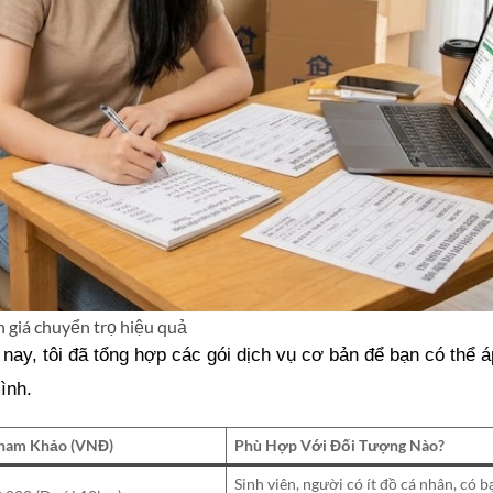
h giá chuyển trọ hiệu quả
 nay, tôi đã tổng hợp các gói dịch vụ cơ bản để bạn có thể 
mình
.
Tham Khảo (VNĐ)
Phù Hợp Với Đối Tượng Nào?
Sinh viên, người có ít đồ cá nhân, có 