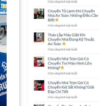
ở
Chức năng bình luận bị tắt
An
Chuyển
Toàn,
Nhà
Tiết
Chuyển Tủ Lạnh Khi Chuyển
Nhà
Kiệm
Nhà An Toàn: Những Điều Cần
Phố
Chi
Biết
An
Phí
ở
Chức năng bình luận bị tắt
Toàn:
Chuyển
Quy
Tủ
Trình
Tháo Lắp Máy Giặt Khi
Lạnh
Và
Chuyển Nhà Đúng Kỹ Thuật,
Khi
Những
An Toàn
Chuyển
Điều
ở
Chức năng bình luận bị tắt
Nhà
Cần
Tháo
An
Biết
Lắp
Toàn:
Chuyển Nhà Trọn Gói Có
Máy
Những
Chuyển Tivi Màn Hình Lớn
Giặt
Điều
Không?
Khi
Cần
ở
Chức năng bình luận bị tắt
Chuyển
Biết
Chuyển
Nhà
Nhà
Đúng
Chuyển Nhà Trọn Gói Có
Trọn
Kỹ
Chuyển Két Sắt Không? Giải
Gói
Thuật,
Đáp Chi Tiết
Có
An
ở
Chức năng bình luận bị tắt
Chuyển
Toàn
Chuyển
Tivi
Nhà
Màn