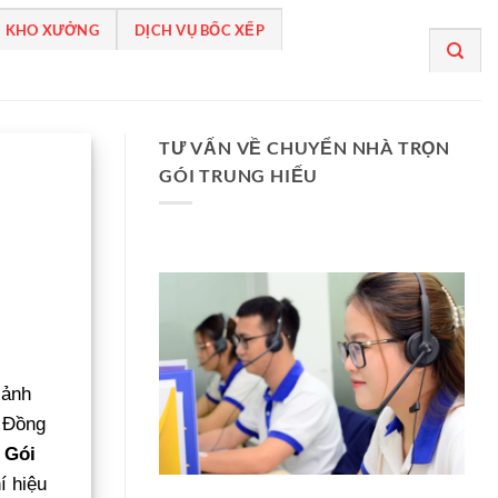
 KHO XƯỞNG
DỊCH VỤ BỐC XẾP
TƯ VẤN VỀ CHUYỂN NHÀ TRỌN
GÓI TRUNG HIẾU
 ảnh
. Đồng
 Gói
í hiệu