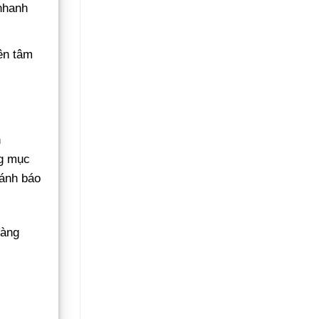
Không
nhanh
Gãy
Đổ
ên tâm
n
ng mục
sánh báo
càng