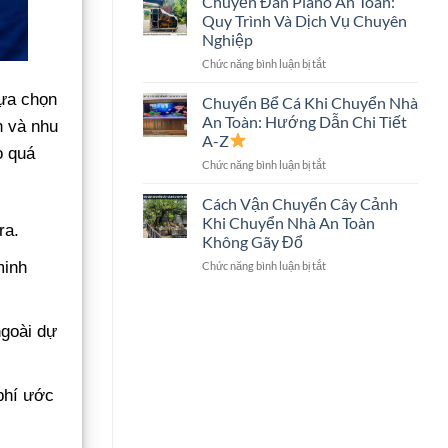
Chuyển Đàn Piano An Toàn:
Trọn
Hình
Quy Trình Và Dịch Vụ Chuyên
Gói
Lớn
Nghiệp
Có
Không?
ở
Chức năng bình luận bị tắt
Chuyển
Chuyển
Két
Đàn
lựa chọn
Sắt
Chuyển Bể Cá Khi Chuyển Nhà
Piano
Không?
An Toàn: Hướng Dẫn Chi Tiết
n và nhu
An
Giải
A-Z
Toàn:
Đáp
o quá
ở
Chức năng bình luận bị tắt
Quy
Chi
Chuyển
Trình
Tiết
Bể
Và
Cách Vận Chuyển Cây Cảnh
Cá
Dịch
Khi Chuyển Nhà An Toàn
ra.
Khi
Vụ
Không Gãy Đổ
Chuyển
Chuyên
ở
minh
Chức năng bình luận bị tắt
Nhà
Nghiệp
Cách
An
Vận
Toàn:
Chuyển
Hướng
ngoài dự
Cây
Dẫn
Cảnh
Chi
Khi
Tiết
Chuyển
A-
phí ước
Nhà
Z
An
Toàn