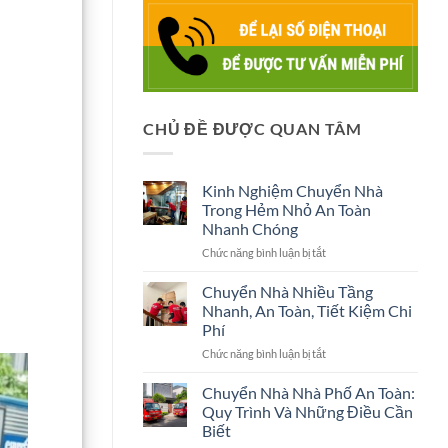
CHỦ ĐỀ ĐƯỢC QUAN TÂM
Kinh Nghiệm Chuyển Nhà
Trong Hẻm Nhỏ An Toàn
Nhanh Chóng
ở
Chức năng bình luận bị tắt
Kinh
Nghiệm
Chuyển Nhà Nhiều Tầng
Chuyển
Nhanh, An Toàn, Tiết Kiệm Chi
Nhà
Phí
Trong
ở
Chức năng bình luận bị tắt
Hẻm
Chuyển
Nhỏ
Nhà
An
Chuyển Nhà Nhà Phố An Toàn:
Nhiều
Toàn
Quy Trình Và Những Điều Cần
Tầng
Nhanh
Biết
Nhanh,
Chóng