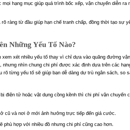
 mọi hạng mục giúp quá trình bốc xếp, vận chuyển diễn ra 
 rõ ràng từ đầu giúp hạn chế tranh chấp, đồng thời tạo sự y
rên Những Yếu Tố Nào?
n xem xét nhiều yếu tố thay vì chỉ dựa vào quãng đường vậ
g, nhưng nhìn chung chi phí được xác định dựa trên các hạ
ểu rõ từng yếu tố sẽ giúp bạn dễ dàng dự trù ngân sách, so 
t bị điện tử hoặc vật dụng cồng kềnh thì chi phí vận chuyển 
ở cũ và nơi ở mới ảnh hưởng trực tiếp đến giá cước.
 sẽ phù hợp với nhiều đồ nhưng chi phí cũng cao hơn.