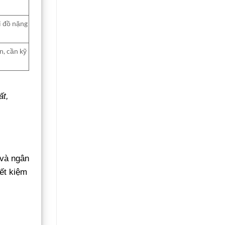
i đồ nặng
n, cần kỹ
ất,
 và ngân
ết kiệm