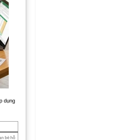
áp dụng
bạn bè hỗ