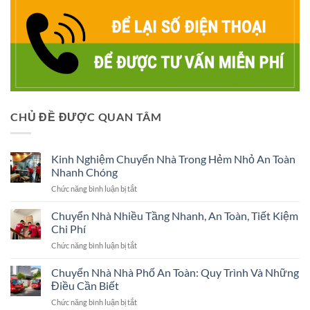
CHỦ ĐỀ ĐƯỢC QUAN TÂM
Kinh Nghiệm Chuyển Nhà Trong Hẻm Nhỏ An Toàn
Nhanh Chóng
ở
Chức năng bình luận bị tắt
Kinh
Nghiệm
Chuyển Nhà Nhiều Tầng Nhanh, An Toàn, Tiết Kiệm
Chuyển
Chi Phí
Nhà
ở
Chức năng bình luận bị tắt
Trong
Chuyển
Hẻm
Nhà
Chuyển Nhà Nhà Phố An Toàn: Quy Trình Và Những
Nhỏ
Nhiều
An
Điều Cần Biết
Tầng
Toàn
ở
Chức năng bình luận bị tắt
Nhanh,
Nhanh