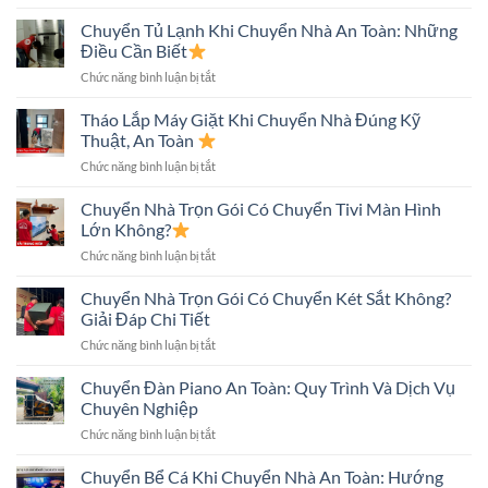
Chuyển
An
Chóng
Nhà
Chuyển Tủ Lạnh Khi Chuyển Nhà An Toàn: Những
Toàn,
Nhà
Tiết
Điều Cần Biết
Phố
Kiệm
ở
Chức năng bình luận bị tắt
An
Chi
Chuyển
Toàn:
Phí
Tủ
Tháo Lắp Máy Giặt Khi Chuyển Nhà Đúng Kỹ
Quy
Lạnh
Trình
Thuật, An Toàn
Khi
Và
ở
Chức năng bình luận bị tắt
Chuyển
Những
Tháo
Nhà
Điều
Lắp
Chuyển Nhà Trọn Gói Có Chuyển Tivi Màn Hình
An
Cần
Máy
Toàn:
Lớn Không?
Biết
Giặt
Những
ở
Chức năng bình luận bị tắt
Khi
Điều
Chuyển
Chuyển
Cần
Nhà
Chuyển Nhà Trọn Gói Có Chuyển Két Sắt Không?
Nhà
Biết
Trọn
Đúng
Giải Đáp Chi Tiết
Gói
Kỹ
ở
Chức năng bình luận bị tắt
Có
Thuật,
Chuyển
Chuyển
An
Nhà
Chuyển Đàn Piano An Toàn: Quy Trình Và Dịch Vụ
Tivi
Toàn
Trọn
Màn
Chuyên Nghiệp
Gói
Hình
ở
Chức năng bình luận bị tắt
Có
Lớn
Chuyển
Chuyển
Không?
Đàn
Chuyển Bể Cá Khi Chuyển Nhà An Toàn: Hướng
Két