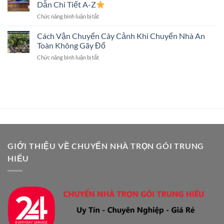
Piano
Sắt
Dẫn Chi Tiết A-Z
An
Không?
ở
Chức năng bình luận bị tắt
Toàn:
Giải
Chuyển
Quy
Đáp
Bể
Cách Vận Chuyển Cây Cảnh Khi Chuyển Nhà An
Trình
Chi
Cá
Và
Toàn Không Gãy Đổ
Tiết
Khi
Dịch
ở
Chức năng bình luận bị tắt
Chuyển
Vụ
Cách
Nhà
Chuyên
Vận
An
Nghiệp
Chuyển
Toàn:
Cây
Hướng
Cảnh
Dẫn
Khi
Chi
Chuyển
Tiết
Nhà
A-
An
Z
Toàn
GIỚI THIỆU VỀ CHUYỂN NHÀ TRỌN GÓI TRUNG
Không
HIẾU
Gãy
Đổ