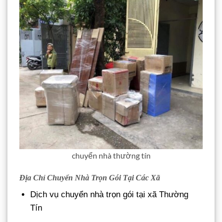
chuyển nhà thường tín
Địa Chỉ Chuyển Nhà Trọn Gói Tại Các Xã
Dịch vụ chuyển nhà trọn gói tại xã Thường
Tín