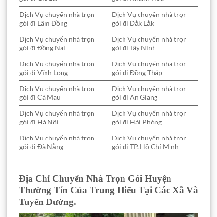
Dịch Vụ chuyển nhà trọn
Dịch Vụ chuyển nhà trọn
gói đi Lâm Đồng
gói đi Đắk Lắk
Dịch Vụ chuyển nhà trọn
Dịch Vụ chuyển nhà trọn
gói đi Đồng Nai
gói đi Tây Ninh
Dịch Vụ chuyển nhà trọn
Dịch Vụ chuyển nhà trọn
gói đi Vĩnh Long
gói đi Đồng Tháp
Dịch Vụ chuyển nhà trọn
Dịch Vụ chuyển nhà trọn
gói đi Cà Mau
gói đi An Giang
Dịch Vụ chuyển nhà trọn
Dịch Vụ chuyển nhà trọn
gói đi Hà Nội
gói đi Hải Phòng
Dịch Vụ chuyển nhà trọn
Dịch Vụ chuyển nhà trọn
gói đi Đà Nẵng
gói đi TP. Hồ Chí Minh
Địa Chỉ Chuyển Nhà Trọn Gói Huyện
Thường Tín Của Trung Hiếu Tại Các Xã Và
Tuyến Đường.