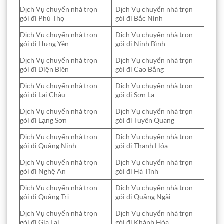
Dịch Vụ chuyển nhà trọn
Dịch Vụ chuyển nhà trọn
gói đi Phú Thọ
gói đi Bắc Ninh
Dịch Vụ chuyển nhà trọn
Dịch Vụ chuyển nhà trọn
gói đi Hưng Yên
gói đi Ninh Bình
Dịch Vụ chuyển nhà trọn
Dịch Vụ chuyển nhà trọn
gói đi Điện Biên
gói đi Cao Bằng
Dịch Vụ chuyển nhà trọn
Dịch Vụ chuyển nhà trọn
gói đi Lai Châu
gói đi Sơn La
Dịch Vụ chuyển nhà trọn
Dịch Vụ chuyển nhà trọn
gói đi Lạng Sơn
gói đi Tuyên Quang
Dịch Vụ chuyển nhà trọn
Dịch Vụ chuyển nhà trọn
gói đi Quảng Ninh
gói đi Thanh Hóa
Dịch Vụ chuyển nhà trọn
Dịch Vụ chuyển nhà trọn
gói đi Nghệ An
gói đi Hà Tĩnh
Dịch Vụ chuyển nhà trọn
Dịch Vụ chuyển nhà trọn
gói đi Quảng Trị
gói đi Quảng Ngãi
Dịch Vụ chuyển nhà trọn
Dịch Vụ chuyển nhà trọn
gói đi Gia Lai
gói đi Khánh Hòa